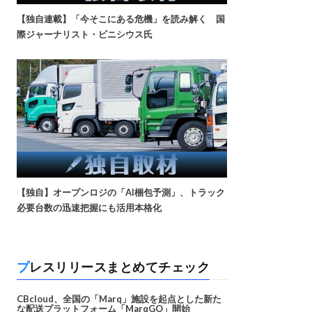
【独自連載】「今そこにある危機」を読み解く 国
際ジャーナリスト・ビニシウス氏
【独自】オープンロジの「AI梱包予測」、トラック
必要台数の迅速把握にも活用本格化
プレスリリースまとめてチェック
CBcloud、全国の「Marq」施設を起点とした新た
な配送プラットフォーム「MarqGO」開始