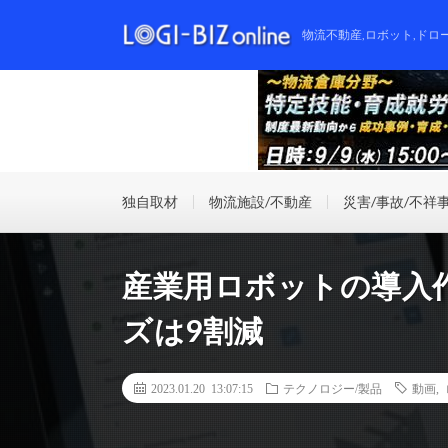
物流不動産,ロボット,ドロ
独自取材
物流施設/不動産
災害/事故/不祥
産業用ロボットの導入
ズは9割減
2023.01.20 13:07:15
テクノロジー/製品
動画
,