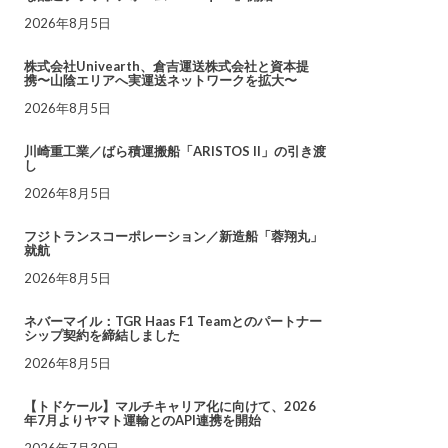
2026年8月5日
株式会社Univearth、倉吉運送株式会社と資本提
携〜山陰エリアへ実運送ネットワークを拡大〜
2026年8月5日
川崎重工業／ばら積運搬船「ARISTOS II」の引き渡
し
2026年8月5日
フジトランスコーポレーション／新造船「蓉翔丸」
就航
2026年8月5日
ネバーマイル：TGR Haas F1 Teamとのパートナー
シップ契約を締結しました
2026年8月5日
【トドケール】マルチキャリア化に向けて、2026
年7月よりヤマト運輸とのAPI連携を開始
2026年7月30日