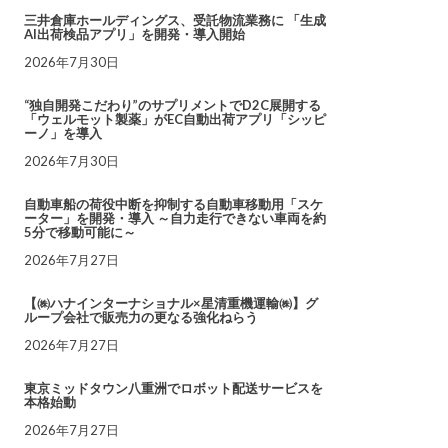
三井倉庫ホールディングス、受託物流業務に 「生成
AI出荷検品アプリ」を開発・導入開始
2026年7月30日
“独自開発こだわり”のサプリメントでD2C展開する
「ウェルモット製薬」がEC自動出荷アプリ「シッピ
ーノ」を導入
2026年7月30日
自動車船の荷役中断を抑制する自動車移動用「スケ
ーター」を開発・導入 ～自力走行できない車両を約
5分で移動可能に～
2026年7月27日
【㈱ハナインターナショナル×星清重機運輸㈱】グ
ループ会社で販売力の更なる強化ねらう
2026年7月27日
東京ミッドタウン八重洲でロボット配送サービスを
本格始動
2026年7月27日