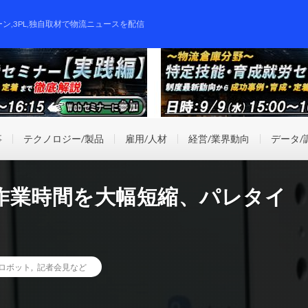
ーン,3PL,独自取材で物流ニュースを配信
事
テクノロジー/製品
雇用/人材
経営/業界動向
データ/
作業時間を大幅短縮、パレタイ
ロボット
,
記者会見など