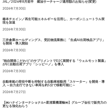
JAL／2026年8月前半 燃油サーチャージ適用額のお知らせ(変更)
2026年7月30日
椿本チエイン／再生可能エネルギーを活用し、カーボンニュートラル実
現を加速
2026年7月30日
三井倉庫ホールディングス、受託物流業務に 「生成AI出荷検品アプリ」
を開発・導入開始
2026年7月30日
“独自開発こだわり”のサプリメントでD2C展開する「ウェルモット製薬」
がEC自動出荷アプリ「シッピーノ」を導入
2026年7月30日
自動車船の荷役中断を抑制する自動車移動用「スケーター」を開発・導
入 ～自力走行できない車両を約5分で移動可能に～
2026年7月27日
【㈱ハナインターナショナル×星清重機運輸㈱】グループ会社で販売力の
更なる強化ねらう