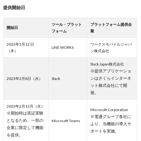
提供開始日
ツール・プラット
プラットフォーム提供企
開始日
フォーム
業
2022年
5
月
12
日
ワークスモバイルジャパ
LINE WORKS
（木）
ン株式会社
Slack Japan株式会社
※提供アプリケーショ
ンはさくらインターネ
2023年
2
月
8
日（水）
Slack
ット株式会社にて開
発。
2023年
2
月
15
月（水）
Microsoft Corporation
※開始時は実証実験
※電通グループ各社に
となるため、一部の
Microsoft Teams
より、当機能の導入サ
企業に限定して機能
ポートを実施。
を提供。