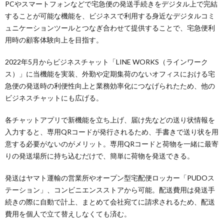
PCやスマートフォンなどで宅急便の発送手続きをデジタル上で完結
することが可能な機能を、ビジネスで利用する身近なデジタルコミ
ュニケーションツールとつなぎ合わせて提供することで、宅急便利
用時の顧客体験向上を目指す。
2022年5月からビジネスチャット「LINE WORKS（ラインワーク
ス）」に当機能を実装、外勤や定期集荷のないオフィスにおける宅
急便の発送時の利便性向上と業務効率化につなげられたため、他の
ビジネスチャットにも広げる。
各チャットアプリで新機能を立ち上げ、届け先などの送り状情報を
入力すると、専用QRコードが発行されるため、手書きで送り状を用
意する必要がないのがメリット。専用QRコードと荷物を一緒に最寄
りの発送場所に持ち込むだけで、簡単に荷物を発送できる。
発送はヤマト運輸の営業所やオープン型宅配便ロッカー「PUDOス
テーション」、コンビニエンスストアから可能。配送費用は発送手
続きの際に自動で計上、まとめて会社宛てに請求されるため、配送
費用を個人で立て替えしなくても済む。