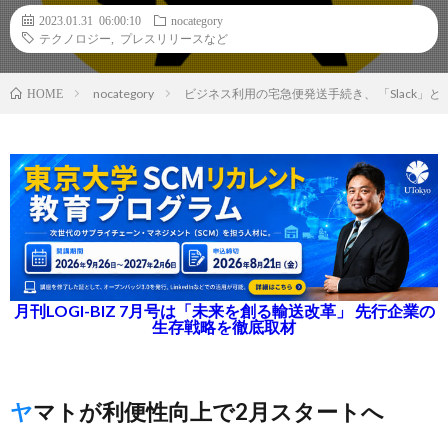
2023.01.31 06:00:10
nocategory
テクノロジー
,
プレスリリースなど
nocategory
ビジネス利用の宅急便発送手続き、 「Slack」と「Mi
HOME
月刊LOGI-BIZ 7月号は「未来を創る輸送改革」 先行企業の
生存戦略を徹底取材
ヤマトが利便性向上で2月スタートへ