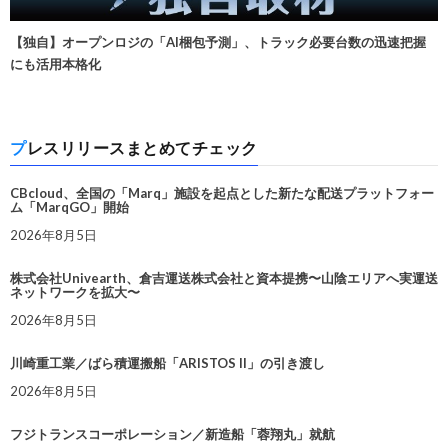
【独自】オープンロジの「AI梱包予測」、トラック必要台数の迅速把握
にも活用本格化
プレスリリースまとめてチェック
CBcloud、全国の「Marq」施設を起点とした新たな配送プラットフォー
ム「MarqGO」開始
2026年8月5日
株式会社Univearth、倉吉運送株式会社と資本提携〜山陰エリアへ実運送
ネットワークを拡大〜
2026年8月5日
川崎重工業／ばら積運搬船「ARISTOS II」の引き渡し
2026年8月5日
フジトランスコーポレーション／新造船「蓉翔丸」就航