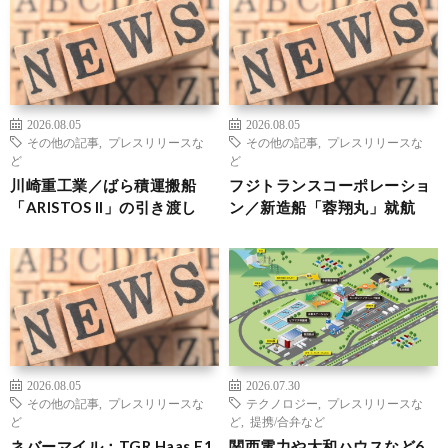
2026.08.05
2026.08.05
その他の記事
,
プレスリリースな
その他の記事
,
プレスリリースな
ど
ど
川崎重工業／ばら積運搬船
フジトランスコーポレーショ
「ARISTOS II」の引き渡し
ン／新造船「蓉翔丸」就航
2026.08.05
2026.07.30
その他の記事
,
プレスリリースな
テクノロジー
,
プレスリリースな
ど
ど
,
提携/合弁など
ネバーマイル：TGR Haas F1
関西電力や大和ハウスなど6