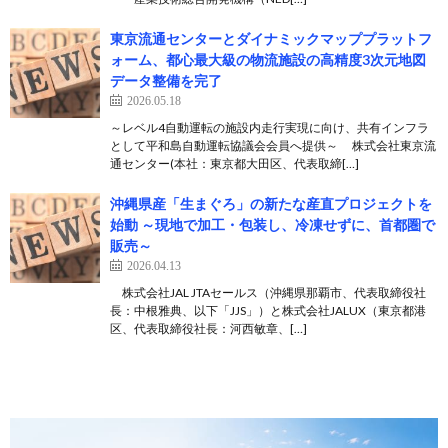
東京流通センターとダイナミックマッププラットフ
ォーム、都心最大級の物流施設の高精度3次元地図
データ整備を完了
2026.05.18
～レベル4自動運転の施設内走行実現に向け、共有インフラ
として平和島自動運転協議会会員へ提供～ 株式会社東京流
通センター(本社：東京都大田区、代表取締[…]
沖縄県産「生まぐろ」の新たな産直プロジェクトを
始動 ～現地で加工・包装し、冷凍せずに、首都圏で
販売～
2026.04.13
株式会社JAL JTAセールス（沖縄県那覇市、代表取締役社
長：中根雅典、以下「JJS」）と株式会社JALUX（東京都港
区、代表取締役社長：河西敏章、[…]