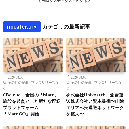
月刊ロジスティクス・ビジネス
nocategory
カテゴリの最新記事
2026.08.05
2026.08.05
その他の記事
,
プレスリリースな
その他の記事
,
プレスリリースな
ど
ど
CBcloud、全国の「Marq」
株式会社Univearth、倉吉運
施設を起点とした新たな配送
送株式会社と資本提携〜山陰
プラットフォーム
エリアへ実運送ネットワーク
「MarqGO」開始
を拡大〜