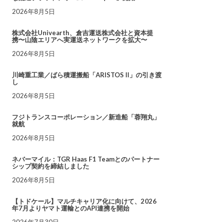
2026年8月5日
株式会社Univearth、倉吉運送株式会社と資本提
携〜山陰エリアへ実運送ネットワークを拡大〜
2026年8月5日
川崎重工業／ばら積運搬船「ARISTOS II」の引き渡
し
2026年8月5日
フジトランスコーポレーション／新造船「蓉翔丸」
就航
2026年8月5日
ネバーマイル：TGR Haas F1 Teamとのパートナー
シップ契約を締結しました
2026年8月5日
【トドケール】マルチキャリア化に向けて、2026
年7月よりヤマト運輸とのAPI連携を開始
2026年7月30日