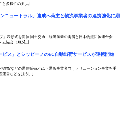
と多様性の要[…]
ボンニュートラル」達成へ荷主と物流事業者の連携強化に期
ップ」表彰式を開催 国土交通、経済産業の両省と日本物流団体連合会
会（JILS[…]
サービス」とシッピーノのEC自動出荷サービスが連携開始
ルや雑貨などの通信販売とEC・通販事業者向けソリューション事業を手
運営などを担う[…]