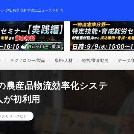
ーン,3PL,独自取材で物流ニュースを配信
事
テクノロジー/製品
雇用/人材
経営/業界動向
データ/
の農産品物流効率化システ
人が初利用
レスリリースなど