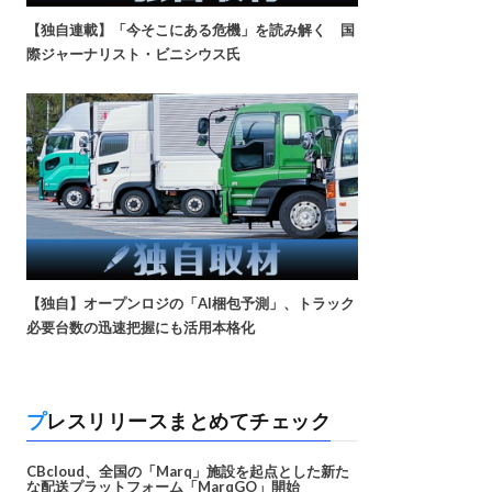
【独自連載】「今そこにある危機」を読み解く 国
際ジャーナリスト・ビニシウス氏
【独自】オープンロジの「AI梱包予測」、トラック
必要台数の迅速把握にも活用本格化
プレスリリースまとめてチェック
CBcloud、全国の「Marq」施設を起点とした新た
な配送プラットフォーム「MarqGO」開始