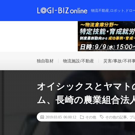
物流不動産,ロボット,ドロ
独自取材
物流施設/不動産
災害/事故/不祥
オイシックスとヤマト
ム、長崎の農業組合法
2019.03.05 06:00:12
その他
その他の記事
,
プ