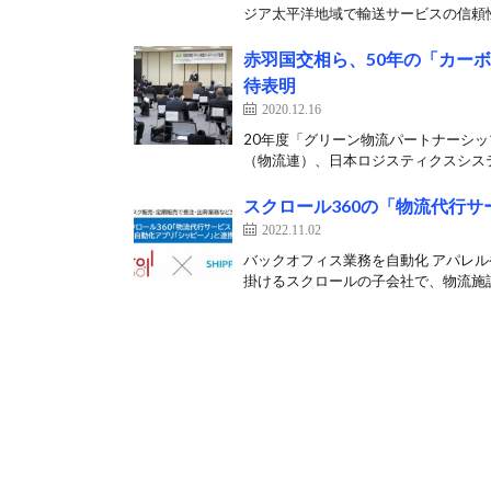
ジア太平洋地域で輸送サービスの信頼性
赤羽国交相ら、50年の「カー
待表明
2020.12.16
20年度「グリーン物流パートナーシ
（物流連）、日本ロジスティクスシステム協
スクロール360の「物流代行
2022.11.02
バックオフィス業務を自動化 アパレ
掛けるスクロールの子会社で、物流施設