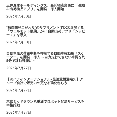
三井倉庫ホールディングス、受託物流業務に 「生成
AI出荷検品アプリ」を開発・導入開始
2026年7月30日
“独自開発こだわり”のサプリメントでD2C展開する
「ウェルモット製薬」がEC自動出荷アプリ「シッピ
ーノ」を導入
2026年7月30日
自動車船の荷役中断を抑制する自動車移動用「スケ
ーター」を開発・導入 ～自力走行できない車両を約
5分で移動可能に～
2026年7月27日
【㈱ハナインターナショナル×星清重機運輸㈱】グ
ループ会社で販売力の更なる強化ねらう
2026年7月27日
東京ミッドタウン八重洲でロボット配送サービスを
本格始動
2026年7月27日