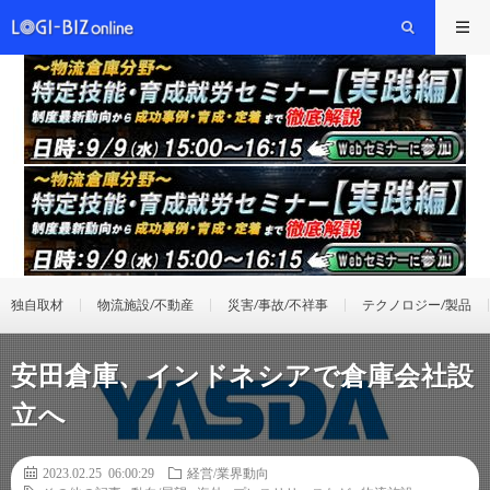
独自取材
物流施設/不動産
災害/事故/不祥事
テクノロジー/製品
安田倉庫、インドネシアで倉庫会社設
立へ
2023.02.25 06:00:29
経営/業界動向