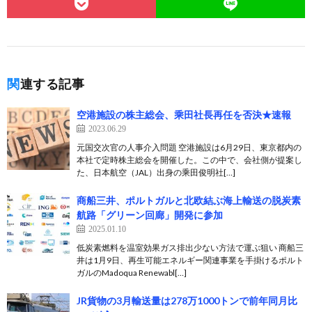
関連する記事
空港施設の株主総会、乘田社長再任を否決★速報
2023.06.29
元国交次官の人事介入問題 空港施設は6月29日、東京都内の
本社で定時株主総会を開催した。この中で、会社側が提案し
た、日本航空（JAL）出身の乘田俊明社[…]
商船三井、ポルトガルと北欧結ぶ海上輸送の脱炭素
航路「グリーン回廊」開発に参加
2025.01.10
低炭素燃料を温室効果ガス排出少ない方法で運ぶ狙い 商船三
井は1月9日、再生可能エネルギー関連事業を手掛けるポルト
ガルのMadoqua Renewabl[…]
JR貨物の3月輸送量は278万1000トンで前年同月比