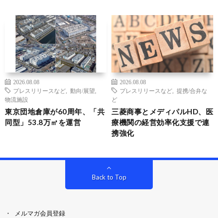
2026.08.08
2026.08.08
プレスリリースなど
,
動向/展望
,
プレスリリースなど
,
提携/合弁な
物流施設
ど
東京団地倉庫が60周年、「共
三菱商事とメディパルHD、医
同型」53.8万㎡を運営
療機関の経営効率化支援で連
携強化
Back to Top
メルマガ会員登録