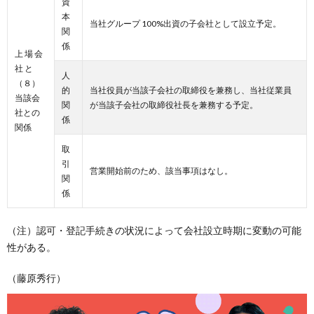
資
本
当社グループ 100%出資の子会社として設立予定。
関
係
上 場 会
社 と
人
（８）
的
当社役員が当該子会社の取締役を兼務し、当社従業員
当該会
関
が当該子会社の取締役社長を兼務する予定。
社との
係
関係
取
引
営業開始前のため、該当事項はなし。
関
係
（注）認可・登記手続きの状況によって会社設立時期に変動の可能
性がある。
（藤原秀行）