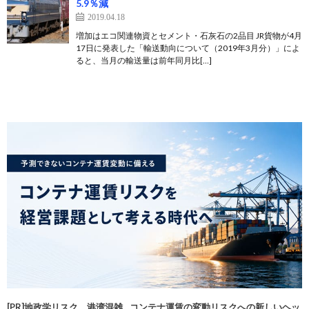
5.9％減
2019.04.18
増加はエコ関連物資とセメント・石灰石の2品目 JR貨物が4月
17日に発表した「輸送動向について（2019年3月分）」によ
ると、当月の輸送量は前年同月比[…]
[PR]地政学リスク、港湾混雑…コンテナ運賃の変動リスクへの新しいヘッ