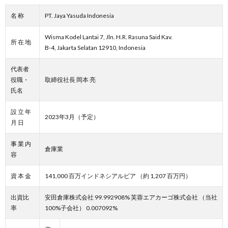
名 称
PT. Jaya Yasuda Indonesia
Wisma Kodel Lantai 7, Jln. H.R. Rasuna Said Kav.
所 在 地
B-4, Jakarta Selatan 12910, Indonesia
代表者
役職・
取締役社長 岡本 亮
氏名
設 立 年
2023年3月（予定）
月 日
事 業 内
倉庫業
容
資 本 金
141,000 百万インドネシアルピア （約 1,207 百万円）
出資比
安田倉庫株式会社 99.992908% 芙蓉エアカーゴ株式会社 （当社
率
100%子会社） 0.007092%