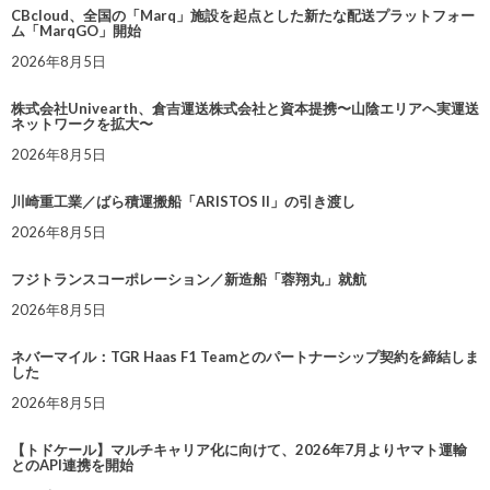
CBcloud、全国の「Marq」施設を起点とした新たな配送プラットフォー
ム「MarqGO」開始
2026年8月5日
株式会社Univearth、倉吉運送株式会社と資本提携〜山陰エリアへ実運送
ネットワークを拡大〜
2026年8月5日
川崎重工業／ばら積運搬船「ARISTOS II」の引き渡し
2026年8月5日
フジトランスコーポレーション／新造船「蓉翔丸」就航
2026年8月5日
ネバーマイル：TGR Haas F1 Teamとのパートナーシップ契約を締結しま
した
2026年8月5日
【トドケール】マルチキャリア化に向けて、2026年7月よりヤマト運輸
とのAPI連携を開始