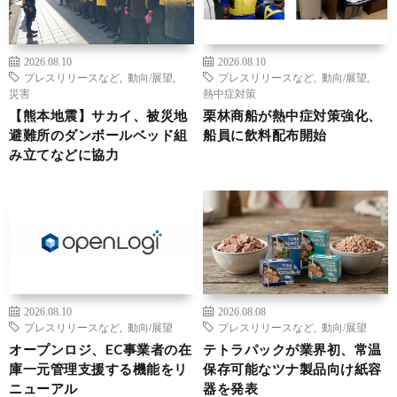
2026.08.10
2026.08.10
プレスリリースなど
,
動向/展望
,
プレスリリースなど
,
動向/展望
,
災害
熱中症対策
【熊本地震】サカイ、被災地
栗林商船が熱中症対策強化、
避難所のダンボールベッド組
船員に飲料配布開始
み立てなどに協力
2026.08.10
2026.08.08
プレスリリースなど
,
動向/展望
プレスリリースなど
,
動向/展望
オープンロジ、EC事業者の在
テトラパックが業界初、常温
庫一元管理支援する機能をリ
保存可能なツナ製品向け紙容
ニューアル
器を発表