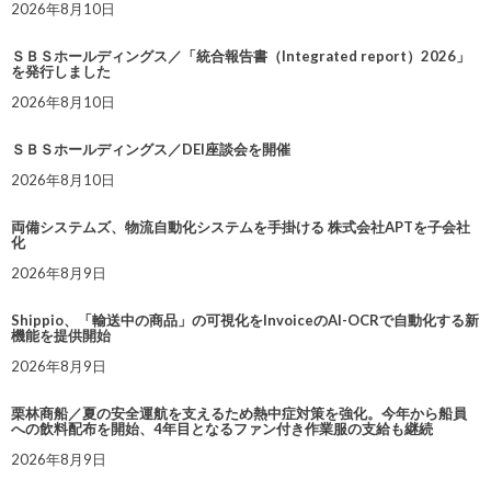
2026年8月10日
ＳＢＳホールディングス／「統合報告書（Integrated report）2026」
を発行しました
2026年8月10日
ＳＢＳホールディングス／DEI座談会を開催
2026年8月10日
両備システムズ、物流自動化システムを手掛ける 株式会社APTを子会社
化
2026年8月9日
Shippio、「輸送中の商品」の可視化をInvoiceのAI-OCRで自動化する新
機能を提供開始
2026年8月9日
栗林商船／夏の安全運航を支えるため熱中症対策を強化。今年から船員
への飲料配布を開始、4年目となるファン付き作業服の支給も継続
2026年8月9日