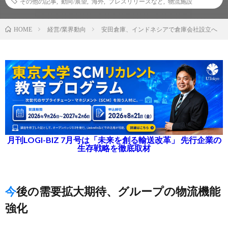
その他の記事
,
動向/展望
,
海外
,
プレスリリースなど
,
物流施設
経営/業界動向
安田倉庫、インドネシアで倉庫会社設立へ
HOME
月刊LOGI-BIZ 7月号は「未来を創る輸送改革」 先行企業の
生存戦略を徹底取材
今後の需要拡大期待、グループの物流機能
強化