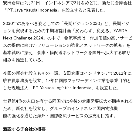
安田倉庫は2月24日、インドネシアで3月をめどに、新たに倉庫会社
「PT. Jaya Yasuda Indonesia」を設立すると発表した。
2030年のあるべき姿としての「長期ビジョン 2030」と、長期ビジ
ョンを実現するための中期経営計画「変わらず、変える。YASDA
Next Challenge 2024」の中で、物流事業は「付加価値の高いサービ
スの提供に向けたソリューションの強化とネットワークの拡充」を
基本戦略に据え、倉庫・輸配送ネットワークを国外へ拡大する取り
組みを推進している。
今回の新会社設立もその一環。安田倉庫はインドネシアで2012年に
駐在員事務所を設立、17年に国際フォワーディング業を事業目的と
した現地法人「PT. Yasuda Logistics Indonesia」を設立した。
世界第4位の人口を有する同国では今後の倉庫需要拡大が期待される
ため、新会社を設立し、グループのインドネシア国内物流機
能の強化を通じた海外・国際物流サービスの拡充を目指す。
新設する子会社の概要