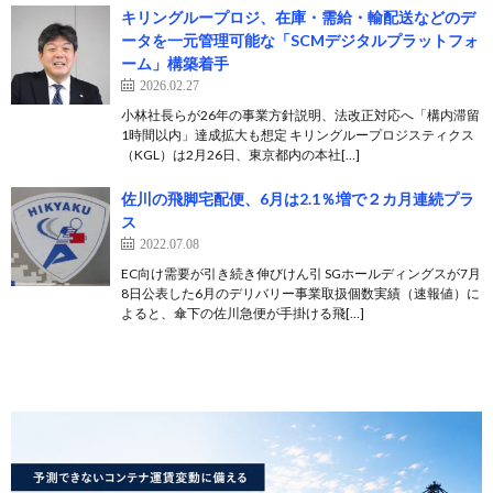
キリングループロジ、在庫・需給・輸配送などのデ
ータを一元管理可能な「SCMデジタルプラットフォ
ーム」構築着手
2026.02.27
小林社長らが26年の事業方針説明、法改正対応へ「構内滞留
1時間以内」達成拡大も想定 キリングループロジスティクス
（KGL）は2月26日、東京都内の本社[…]
佐川の飛脚宅配便、6月は2.1％増で２カ月連続プラ
ス
2022.07.08
EC向け需要が引き続き伸びけん引 SGホールディングスが7月
8日公表した6月のデリバリー事業取扱個数実績（速報値）に
よると、傘下の佐川急便が手掛ける飛[…]