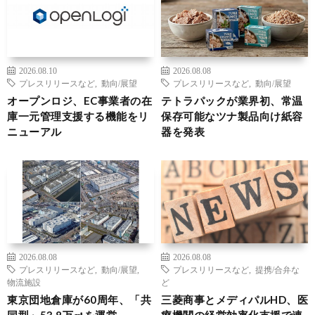
2026.08.10
2026.08.08
プレスリリースなど
,
動向/展望
プレスリリースなど
,
動向/展望
オープンロジ、EC事業者の在
テトラパックが業界初、常温
庫一元管理支援する機能をリ
保存可能なツナ製品向け紙容
ニューアル
器を発表
2026.08.08
2026.08.08
プレスリリースなど
,
動向/展望
,
プレスリリースなど
,
提携/合弁な
物流施設
ど
東京団地倉庫が60周年、「共
三菱商事とメディパルHD、医
同型」53.8万㎡を運営
療機関の経営効率化支援で連