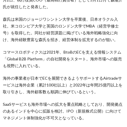
氏が就任したと発表した。
森氏は米国のジョージワシントン大学を卒業後、日本オラクル入
社。米コロンビア大学と英国のロンドン大学でMBA（経営学修士
号）を取得した。同社が経営課題に掲げている海外戦略強化に向
け、海外経験豊富な森氏を招き、経営体制を拡充するのが狙い。
コマースロボティクスは2021年、BtoBのECを支える情報システム
「Global B2B Platform」の自社開発をスタート。海外市場への販売
も視野に入れている。
海外の事業者が日本でECを展開できるようサポートするAirtradeサ
ービスは海外企業（累計100社以上）と2022年は年間25億円以上を
取り引きし、海外顧客数も順調に伸びているという。
SaaSサービスも海外市場への拡大を重点戦略としており、開発拠点
のあるインドを中心に拡販を検討。IPO（新規株式公開）に向けて
マネジメント体制強化が不可欠となっている。