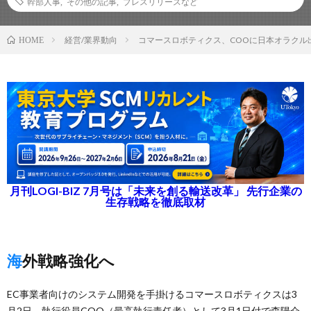
幹部人事
,
その他の記事
,
プレスリリースなど
経営/業界動向
コマースロボティクス、COOに日本オラクル
HOME
月刊LOGI-BIZ 7月号は「未来を創る輸送改革」 先行企業の
生存戦略を徹底取材
海外戦略強化へ
EC事業者向けのシステム開発を手掛けるコマースロボティクスは3
月2日、執行役員COO（最高執行責任者）として3月1日付で森陽介