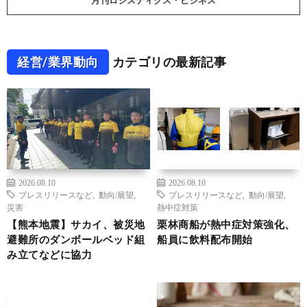
月刊ロジスティクス・ビジネス
経営/業界動向
カテゴリの最新記事
2026.08.10
2026.08.10
プレスリリースなど
,
動向/展望
,
プレスリリースなど
,
動向/展望
,
災害
熱中症対策
【熊本地震】サカイ、被災地
栗林商船が熱中症対策強化、
避難所のダンボールベッド組
船員に飲料配布開始
み立てなどに協力