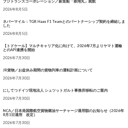
フジトランスコーポレーション／新造船「蓉翔丸」就航
2026年8月5日
ネバーマイル：TGR Haas F1 Teamとのパートナーシップ契約を締結しま
した
2026年8月5日
【トドケール】マルチキャリア化に向けて、2026年7月よりヤマト運輸
とのAPI連携を開始
2026年7月30日
JR貨物／お盆休み期間の貨物列車の運転計画について
2026年7月30日
にしてつドイツ現地法人 シュツットガルト事務所移転のご案内
2026年7月30日
NCA／日本発国際航空貨物燃油サーチャージ適用額のお知らせ（2026年
8月1日適用 改定）
2026年7月30日