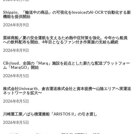
Shippio、「輸送中の商品」の可視化をInvoiceのAI-OCRで自動化する新
機能を提供開始
2026年8月9日
栗林商船／夏の安全運航を支えるため熱中症対策を強化。今年から船員
への飲料配布を開始、4年目となるファン付き作業服の支給も継続
2026年8月9日
CBcloud、全国の「Marq」施設を起点とした新たな配送プラットフォー
ム「MarqGO」開始
2026年8月5日
株式会社Univearth、倉吉運送株式会社と資本提携〜山陰エリアへ実運送
ネットワークを拡大〜
2026年8月5日
川崎重工業／ばら積運搬船「ARISTOS II」の引き渡し
2026年8月5日