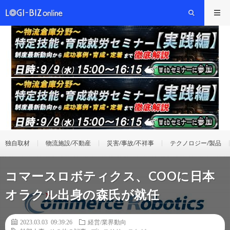
独自取材
物流施設/不動産
災害/事故/不祥事
テクノロジー/製品
コマースロボティクス、COOに日本
オラクル出身の森氏が就任
2023.03.03 09:39:26
経営/業界動向