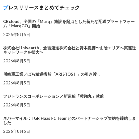
プレスリリースまとめてチェック
CBcloud、全国の「Marq」施設を起点とした新たな配送プラットフォー
ム「MarqGO」開始
2026年8月5日
株式会社Univearth、倉吉運送株式会社と資本提携〜山陰エリアへ実運送
ネットワークを拡大〜
2026年8月5日
川崎重工業／ばら積運搬船「ARISTOS II」の引き渡し
2026年8月5日
フジトランスコーポレーション／新造船「蓉翔丸」就航
2026年8月5日
ネバーマイル：TGR Haas F1 Teamとのパートナーシップ契約を締結しま
した
2026年8月5日