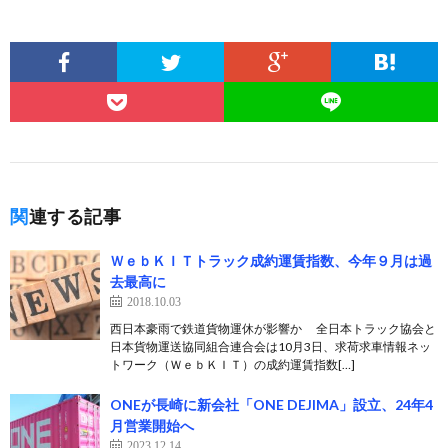
関連する記事
ＷｅｂＫＩＴトラック成約運賃指数、今年９月は過
去最高に
2018.10.03
西日本豪雨で鉄道貨物運休が影響か 全日本トラック協会と
日本貨物運送協同組合連合会は10月3日、求荷求車情報ネッ
トワーク（ＷｅｂＫＩＴ）の成約運賃指数[…]
ONEが長崎に新会社「ONE DEJIMA」設立、24年4
月営業開始へ
2023.12.14