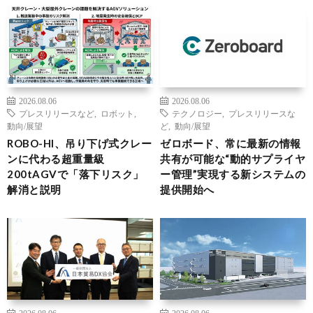
2026.08.06
2026.08.06
プレスリリースなど
,
ロボット
,
テクノロジー
,
プレスリリースな
動向/展望
ど
,
動向/展望
ROBO-HI、吊り下げ式クレー
ゼロボード、常に最新の情報
ンに代わる超重量級
共有が可能な“動的サプライヤ
200tAGVで「落下リスク」
ー管理”実現する新システムの
解消と説明
提供開始へ