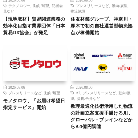
2026.08.06
2026.08.06
テクノロジー
,
動向/展望
,
記者会
プレスリリースなど
,
動向/展望
,
見など
物流施設
【現地取材】貿易関連業務の
住友林業グループ、神奈川・
効率化目指す業界団体「日本
厚木で初の自社運営型物流拠
貿易DX協会」が発足
点が稼働開始
2026.08.06
2026.08.06
プレスリリースなど
,
動向/展望
AI
,
プレスリリースなど
,
動向/展
望
,
提携/合弁など
モノタロウ、「お届け希望日
数理最適化技術活用した物流
指定サービス」開始
の計画立案支援手掛けるJIJ、
グローバル・ブレインなどか
ら8.4億円調達