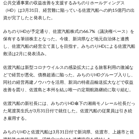
公共交通事業の収益改善を支援するみちのりホールディングス
（HD）は3月31日、経営難に陥っている佐渡汽船への約15億円の出
資が完了したと発表した。
みちのりHDが予定通り、佐渡汽船株式の66.7%（議決権ベース）を
保有する筆頭株主となった。今後、新潟県など地元自治体と連携
し、佐渡汽船の経営立て直しを目指す。みちのりHDによる佐渡汽船
救済は2月に発表済み。
佐渡汽船は新型コロナウイルスの感染拡大による旅客利用の激減な
どで経営が悪化、債務超過に陥った。みちのりHDグループ入りし、
同社の経営再建ノウハウを活用、新潟の特産品輸送拡大などで収益
改善を図り、佐渡島と本州を結ぶ唯一の定期航路継続に取り組む。
佐渡汽船の新社長には、みちのりHD傘下の湘南モノレール社長だっ
た尾渡英生氏が3月31日付で就任した。佐渡汽船の従業員は引き続
き雇用する。
みちのりHDと佐渡汽船は3月31日付で新潟県、佐渡市、上越市と佐