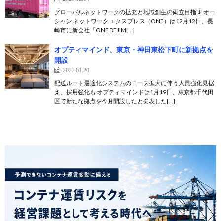
グローバルネットワークの拡充と地域創生の両立目指す オー
シャン ネットワーク エクスプレス（ONE）は12月12日、長
崎市に新会社「ONE DEJIM[…]
オプティマインド、東京・神田東松下町に新拠点を
開設
2022.01.20
配送ルート最適化システムのニーズ拡大に伴う人員強化見据
え、採用強化も オプティマインドは1月19日、東京都千代田
区で新たな拠点を今月開設したと発表した[…]