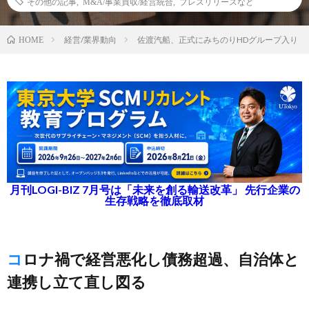
その他の記事
,
M&A/事業買収/経営統合
,
プレスリリースなど
経営/業界動向
佐渡汽船、正式にみちのりHDグループ入り
HOME
月刊LOGI-BIZ 7月号は「未来を創る輸送改革」 先行企業の
生存戦略を徹底取材
コロナ禍で経営悪化し債務超過、自治体と
連携し立て直し図る