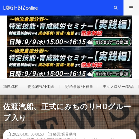
独自取材
物流施設/不動産
災害/事故/不祥事
テクノロジー/製品
佐渡汽船、正式にみちのりHDグルー
プ入り
2022.04.01 06:00:53
経営/業界動向