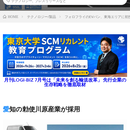
テクノロジー
,
プレスリリースなど
テクノロジー/製品
フォロフライのEVバン、東海エリアに初
HOME
月刊LOGI-BIZ 7月号は「未来を創る輸送改革」 先行企業の
生存戦略を徹底取材
愛知の勅使川原産業が採用