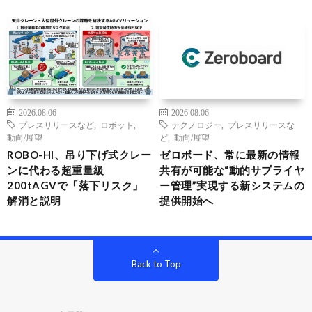
2026.08.06
2026.08.06
プレスリリースなど
,
ロボット
,
テクノロジー
,
プレスリリースな
動向/展望
ど
,
動向/展望
ROBO-HI、吊り下げ式クレー
ゼロボード、常に最新の情報
ンに代わる超重量級
共有が可能な“動的サプライヤ
200tAGVで「落下リスク」
ー管理”実現する新システムの
解消と説明
提供開始へ
Back to Top