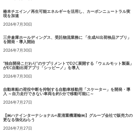
椿本チエイン／再生可能エネルギーを活用し、カーボンニュートラル実
現を加速
2026年7月30日
三井倉庫ホールディングス、受託物流業務に 「生成AI出荷検品アプリ」
を開発・導入開始
2026年7月30日
“独自開発こだわり”のサプリメントでD2C展開する「ウェルモット製薬」
がEC自動出荷アプリ「シッピーノ」を導入
2026年7月30日
自動車船の荷役中断を抑制する自動車移動用「スケーター」を開発・導
入 ～自力走行できない車両を約5分で移動可能に～
2026年7月27日
【㈱ハナインターナショナル×星清重機運輸㈱】グループ会社で販売力の
更なる強化ねらう
2026年7月27日