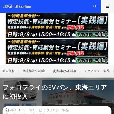
独自取材
物流施設/不動産
災害/事故/不祥事
テクノロジー/製品
フォロフライのEVバン、東海エリア
に初投入
2023.03.02 18:59:11
テクノロジー/製品