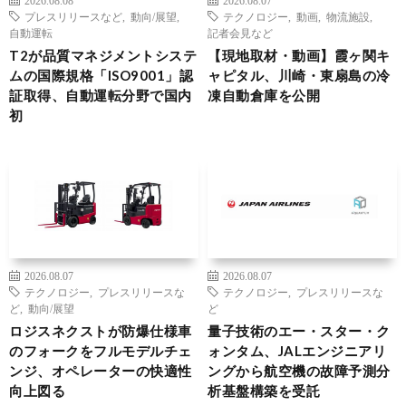
プレスリリースなど
,
動向/展望
,
テクノロジー
,
動画
,
物流施設
,
自動運転
記者会見など
T2が品質マネジメントシステ
【現地取材・動画】霞ヶ関キ
ムの国際規格「ISO9001」認
ャピタル、川崎・東扇島の冷
証取得、自動運転分野で国内
凍自動倉庫を公開
初
2026.08.07
2026.08.07
テクノロジー
,
プレスリリースな
テクノロジー
,
プレスリリースな
ど
,
動向/展望
ど
ロジスネクストが防爆仕様車
量子技術のエー・スター・ク
のフォークをフルモデルチェ
ォンタム、JALエンジニアリ
ンジ、オペレーターの快適性
ングから航空機の故障予測分
向上図る
析基盤構築を受託