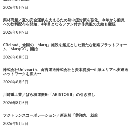
2026年8月9日
栗林商船／夏の安全運航を支えるため熱中症対策を強化。今年から船員
への飲料配布を開始、4年目となるファン付き作業服の支給も継続
2026年8月9日
CBcloud、全国の「Marq」施設を起点とした新たな配送プラットフォー
ム「MarqGO」開始
2026年8月5日
株式会社Univearth、倉吉運送株式会社と資本提携〜山陰エリアへ実運送
ネットワークを拡大〜
2026年8月5日
川崎重工業／ばら積運搬船「ARISTOS II」の引き渡し
2026年8月5日
フジトランスコーポレーション／新造船「蓉翔丸」就航
2026年8月5日