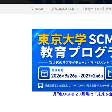
災害/事故/不祥事
【新型ウイルス】佐川
HOME
月刊LOGI-BIZ 7月号は「未