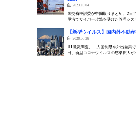
2023.10.04
国交省検討委が中間取りまとめ、2日半
屋港でサイバー攻撃を受けた管理システ
【新型ウイルス】国内外不動産
2020.05.26
JLL意識調査、「入国制限や外出自粛で
日、新型コロナウイルスの感染拡大が不