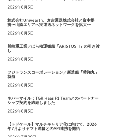
2026年8月5日
株式会社Univearth、倉吉運送株式会社と資本提
携〜山陰エリアへ実運送ネットワークを拡大〜
2026年8月5日
川崎重工業／ばら積運搬船「ARISTOS II」の引き渡
し
2026年8月5日
フジトランスコーポレーション／新造船「蓉翔丸」
就航
2026年8月5日
ネバーマイル：TGR Haas F1 Teamとのパートナー
シップ契約を締結しました
2026年8月5日
【トドケール】マルチキャリア化に向けて、2026
年7月よりヤマト運輸とのAPI連携を開始
2026年7月30日