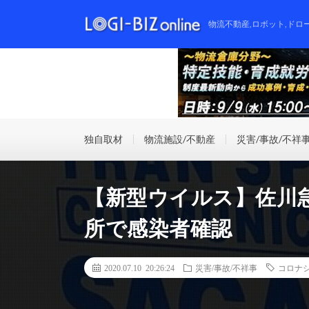
物流不動産,ロボット,ドロ
独自取材
物流施設/不動産
災害/事故/不祥
【新型ウイルス】佐川
所で感染者確認
2020.07.10 20:26:24
災害/事故/不祥事
コロナ