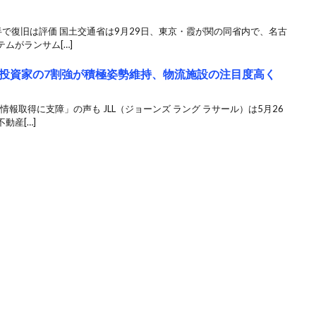
で復旧は評価 国土交通省は9月29日、東京・霞が関の同省内で、名古
ムがランサム[…]
投資家の7割強が積極姿勢維持、物流施設の注目度高く
情報取得に支障」の声も JLL（ジョーンズ ラング ラサール）は5月26
動産[…]