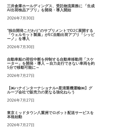
三井倉庫ホールディングス、受託物流業務に 「生成
AI出荷検品アプリ」を開発・導入開始
2026年7月30日
“独自開発こだわり”のサプリメントでD2C展開する
「ウェルモット製薬」がEC自動出荷アプリ「シッピ
ーノ」を導入
2026年7月30日
自動車船の荷役中断を抑制する自動車移動用「スケ
ーター」を開発・導入 ～自力走行できない車両を約
5分で移動可能に～
2026年7月27日
【㈱ハナインターナショナル×星清重機運輸㈱】グ
ループ会社で販売力の更なる強化ねらう
2026年7月27日
東京ミッドタウン八重洲でロボット配送サービスを
本格始動
2026年7月27日