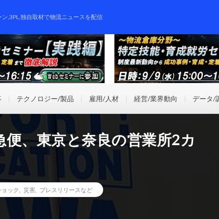
ーン,3PL,独自取材で物流ニュースを配信
事
テクノロジー/製品
雇用/人材
経営/業界動向
データ/
急便、東京と奈良の営業所2カ
ショック
,
災害
,
プレスリリースなど