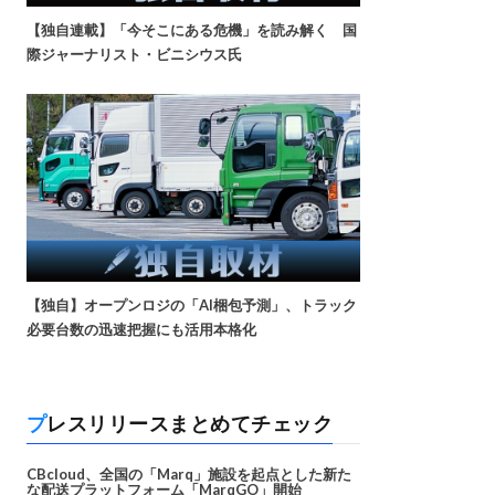
【独自連載】「今そこにある危機」を読み解く 国
際ジャーナリスト・ビニシウス氏
【独自】オープンロジの「AI梱包予測」、トラック
必要台数の迅速把握にも活用本格化
プレスリリースまとめてチェック
CBcloud、全国の「Marq」施設を起点とした新た
な配送プラットフォーム「MarqGO」開始