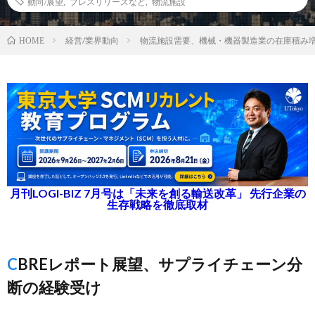
動向/展望
,
プレスリリースなど
,
物流施設
経営/業界動向
物流施設需要、機械・機器製造業の在庫積み
HOME
月刊LOGI-BIZ 7月号は「未来を創る輸送改革」 先行企業の
生存戦略を徹底取材
CBREレポート展望、サプライチェーン分
断の経験受け