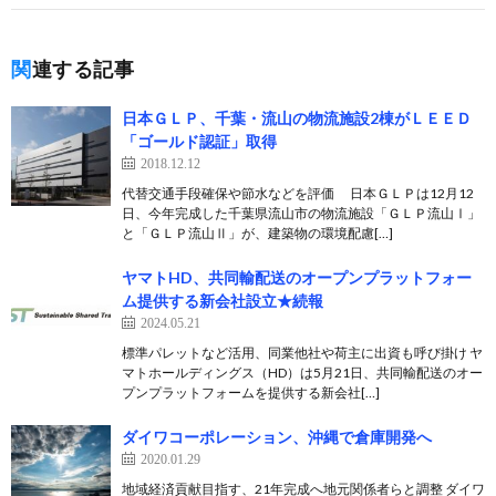
関連する記事
日本ＧＬＰ、千葉・流山の物流施設2棟がＬＥＥＤ
「ゴールド認証」取得
2018.12.12
代替交通手段確保や節水などを評価 日本ＧＬＰは12月12
日、今年完成した千葉県流山市の物流施設「ＧＬＰ流山Ⅰ」
と「ＧＬＰ流山Ⅱ」が、建築物の環境配慮[…]
ヤマトHD、共同輸配送のオープンプラットフォー
ム提供する新会社設立★続報
2024.05.21
標準パレットなど活用、同業他社や荷主に出資も呼び掛け ヤ
マトホールディングス（HD）は5月21日、共同輸配送のオー
プンプラットフォームを提供する新会社[…]
ダイワコーポレーション、沖縄で倉庫開発へ
2020.01.29
地域経済貢献目指す、21年完成へ地元関係者らと調整 ダイワ