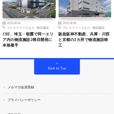
2026.08.06
2026.08.06
プレスリリースなど
,
物流施設
プレスリリースなど
,
物流施設
CRE、埼玉・朝霞で同一エリ
阪急阪神不動産、兵庫・川西
ア内の物流施設2棟目開発に
と京都の2カ所で物流施設竣
本格着手
工
Back to Top
メルマガ会員登録
プライバシーポリシー