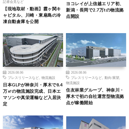
記者会見など
ヨコレイが上信越エリア初、
【現地取材・動画】霞ヶ関キ
新潟・長岡で2.7万tの物流拠
ャピタル、川崎・東扇島の冷
点開設
凍自動倉庫を公開
2026.08.06
2026.08.06
プレスリリースなど
,
物流施設
プレスリリースなど
,
動向/展望
,
物流施設
日本GLPが神奈川・厚木で8.4
住友林業グループ、神奈川・
万㎡の物流施設完成、日本エ
厚木で初の自社運営型物流拠
マソンや真栄運輸など入居決
点が稼働開始
定