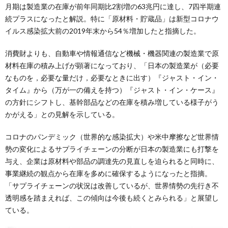
月期は製造業の在庫が前年同期比2割増の63兆円に達し、7四半期連
続プラスになったと解説。特に「原材料・貯蔵品」は新型コロナウ
イルス感染拡大前の2019年末から54％増加したと指摘した。
消費財よりも、自動車や情報通信など機械・機器関連の製造業で原
材料在庫の積み上げが顕著になっており、「日本の製造業が（必要
なものを，必要な量だけ，必要なときに出す）『ジャスト・イン・
タイム』から（万が一の備えを持つ）『ジャスト・イン・ケース』
の方針にシフトし、基幹部品などの在庫を積み増している様子がう
かがえる」との見解を示している。
コロナのパンデミック（世界的な感染拡大）や米中摩擦など世界情
勢の変化によるサプライチェーンの分断が日本の製造業にも打撃を
与え、企業は原材料や部品の調達先の見直しを迫られると同時に、
事業継続の観点から在庫を多めに確保するようになったと指摘。
「サプライチェーンの状況は改善しているが、世界情勢の先行き不
透明感を踏まえれば、この傾向は今後も続くとみられる」と展望し
ている。