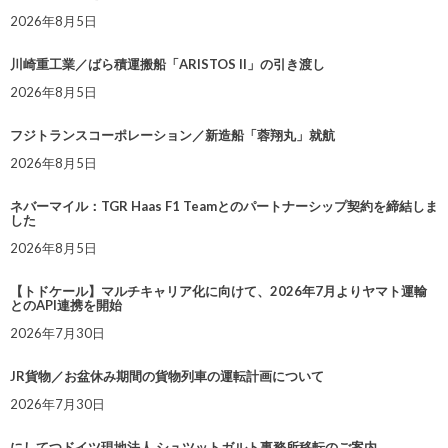
2026年8月5日
川崎重工業／ばら積運搬船「ARISTOS II」の引き渡し
2026年8月5日
フジトランスコーポレーション／新造船「蓉翔丸」就航
2026年8月5日
ネバーマイル：TGR Haas F1 Teamとのパートナーシップ契約を締結しま
した
2026年8月5日
【トドケール】マルチキャリア化に向けて、2026年7月よりヤマト運輸
とのAPI連携を開始
2026年7月30日
JR貨物／お盆休み期間の貨物列車の運転計画について
2026年7月30日
にしてつドイツ現地法人 シュツットガルト事務所移転のご案内