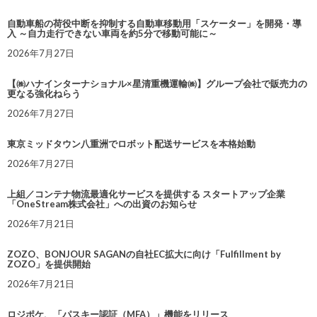
自動車船の荷役中断を抑制する自動車移動用「スケーター」を開発・導
入 ～自力走行できない車両を約5分で移動可能に～
2026年7月27日
【㈱ハナインターナショナル×星清重機運輸㈱】グループ会社で販売力の
更なる強化ねらう
2026年7月27日
東京ミッドタウン八重洲でロボット配送サービスを本格始動
2026年7月27日
上組／コンテナ物流最適化サービスを提供する スタートアップ企業
「OneStream株式会社」への出資のお知らせ
2026年7月21日
ZOZO、BONJOUR SAGANの自社EC拡大に向け「Fulfillment by
ZOZO」を提供開始
2026年7月21日
ロジポケ、「パスキー認証（MFA）」機能をリリース