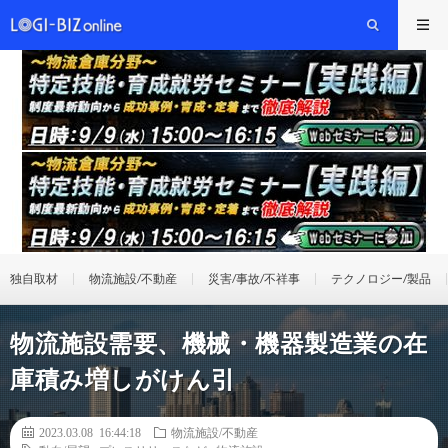
独自取材
物流施設/不動産
災害/事故/不祥事
テクノロジー/製品
物流施設需要、機械・機器製造業の在
庫積み増しがけん引
2023.03.08 16:44:18
物流施設/不動産