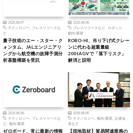
2026.08.07
2026.08.06
テクノロジー
,
プレスリリースな
プレスリリースなど
,
ロボット
,
ど
動向/展望
量子技術のエー・スター・ク
ROBO-HI、吊り下げ式クレー
ォンタム、JALエンジニアリ
ンに代わる超重量級
ングから航空機の故障予測分
200tAGVで「落下リスク」
析基盤構築を受託
解消と説明
2026.08.06
2026.08.06
テクノロジー
,
プレスリリースな
テクノロジー
,
動向/展望
,
記者会
ど
,
動向/展望
見など
ゼロボード、常に最新の情報
【現地取材】貿易関連業務の