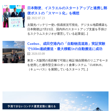
日本郵便、イスラエルのスタートアップと連携し郵
便ポストの「スマート化」を構想
2022.07.23
太陽光バッテリー使い投函状況可視化、デジタル地図構築も
日本郵便は7月21日、国内外のスタートアップ支援を手掛け
るスクラムスタジオが運営している起業促[…]
Cuebus、成田空港内の「自動物流道路」実証実験
で100m連続搬送・最大積載1tの自動搬送に成功
2026.03.09
東京～大阪間の長距離で可能と検証 独自開発のリニアモータ
を使用した都市型立体ロボット倉庫システム「CUEBUS」
（キューバス）を展開しているスタートア[…]