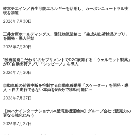
椿本チエイン／再生可能エネルギーを活用し、カーボンニュートラル実
現を加速
2026年7月30日
三井倉庫ホールディングス、受託物流業務に 「生成AI出荷検品アプリ」
を開発・導入開始
2026年7月30日
“独自開発こだわり”のサプリメントでD2C展開する「ウェルモット製薬」
がEC自動出荷アプリ「シッピーノ」を導入
2026年7月30日
自動車船の荷役中断を抑制する自動車移動用「スケーター」を開発・導
入 ～自力走行できない車両を約5分で移動可能に～
2026年7月27日
【㈱ハナインターナショナル×星清重機運輸㈱】グループ会社で販売力の
更なる強化ねらう
2026年7月27日