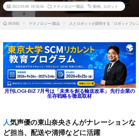
2023.03.08 18:56:56
テクノロジー/製品
動画
,
ロボット
テクノロジー/製品
人とロボットが調和する「ロボットフレ
HOME
月刊LOGI-BIZ 7月号は「未来を創る輸送改革」 先行企業の
生存戦略を徹底取材
人気声優の東山奈央さんがナレーションな
ど担当、配送や清掃などに活躍