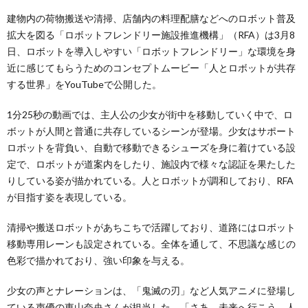
建物内の荷物搬送や清掃、店舗内の料理配膳などへのロボット普及
拡大を図る「ロボットフレンドリー施設推進機構」（RFA）は3月8
日、ロボットを導入しやすい「ロボットフレンドリー」な環境を身
近に感じてもらうためのコンセプトムービー「人とロボットが共存
する世界」をYouTubeで公開した。
1分25秒の動画では、主人公の少女が街中を移動していく中で、ロ
ボットが人間と普通に共存しているシーンが登場。少女はサポート
ロボットを背負い、自動で移動できるシューズを身に着けている設
定で、ロボットが道案内をしたり、施設内で様々な認証を果たした
りしている姿が描かれている。人とロボットが調和しており、RFA
が目指す姿を表現している。
清掃や搬送ロボットがあちこちで活躍しており、道路にはロボット
移動専用レーンも設定されている。全体を通して、不思議な感じの
色彩で描かれており、強い印象を与える。
少女の声とナレーションは、「鬼滅の刃」など人気アニメに登場し
ている声優の東山奈央さんが担当した。「さあ、未来へ行こう、人