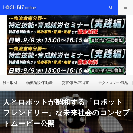
独自取材
物流施設/不動産
災害/事故/不祥事
テクノロジー/製品
人とロボットが調和する「ロボット
フレンドリー」な未来社会のコンセプ
トムービー公開