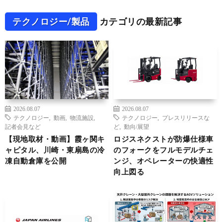
テクノロジー/製品
カテゴリの最新記事
2026.08.07
2026.08.07
テクノロジー
,
動画
,
物流施設
,
テクノロジー
,
プレスリリースな
記者会見など
ど
,
動向/展望
【現地取材・動画】霞ヶ関キ
ロジスネクストが防爆仕様車
ャピタル、川崎・東扇島の冷
のフォークをフルモデルチェ
凍自動倉庫を公開
ンジ、オペレーターの快適性
向上図る