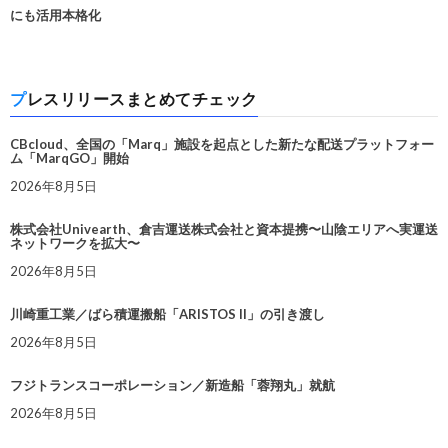
にも活用本格化
プレスリリースまとめてチェック
CBcloud、全国の「Marq」施設を起点とした新たな配送プラットフォー
ム「MarqGO」開始
2026年8月5日
株式会社Univearth、倉吉運送株式会社と資本提携〜山陰エリアへ実運送
ネットワークを拡大〜
2026年8月5日
川崎重工業／ばら積運搬船「ARISTOS II」の引き渡し
2026年8月5日
フジトランスコーポレーション／新造船「蓉翔丸」就航
2026年8月5日