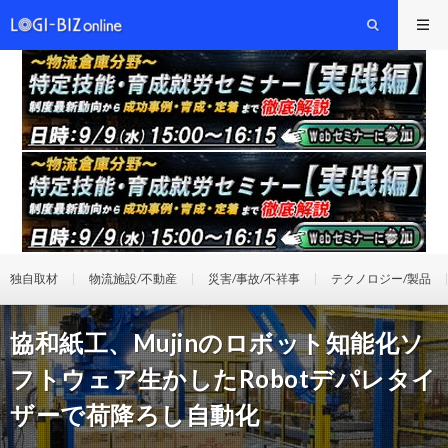
独自取材
物流施設/不動産
災害/事故/不祥事
テクノロジー/製品
協和紙工、Mujinのロボット知能化ソ
フトウェア生かしたRobotデパレタイ
ザーで荷降ろし自動化