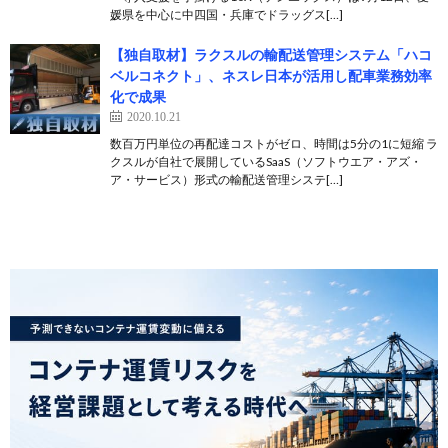
媛県を中心に中四国・兵庫でドラッグス[…]
【独自取材】ラクスルの輸配送管理システム「ハコ
ベルコネクト」、ネスレ日本が活用し配車業務効率
化で成果
2020.10.21
数百万円単位の再配達コストがゼロ、時間は5分の1に短縮 ラ
クスルが自社で展開しているSaaS（ソフトウエア・アズ・
ア・サービス）形式の輸配送管理システ[…]