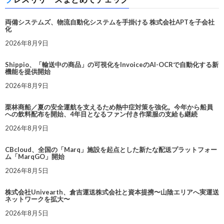
両備システムズ、物流自動化システムを手掛ける 株式会社APTを子会社
化
2026年8月9日
Shippio、「輸送中の商品」の可視化をInvoiceのAI-OCRで自動化する新
機能を提供開始
2026年8月9日
栗林商船／夏の安全運航を支えるため熱中症対策を強化。今年から船員
への飲料配布を開始、4年目となるファン付き作業服の支給も継続
2026年8月9日
CBcloud、全国の「Marq」施設を起点とした新たな配送プラットフォー
ム「MarqGO」開始
2026年8月5日
株式会社Univearth、倉吉運送株式会社と資本提携〜山陰エリアへ実運送
ネットワークを拡大〜
2026年8月5日