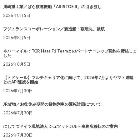
川崎重工業／ばら積運搬船「ARISTOS II」の引き渡し
2026年8月5日
フジトランスコーポレーション／新造船「蓉翔丸」就航
2026年8月5日
ネバーマイル：TGR Haas F1 Teamとのパートナーシップ契約を締結しま
した
2026年8月5日
【トドケール】マルチキャリア化に向けて、2026年7月よりヤマト運輸
とのAPI連携を開始
2026年7月30日
JR貨物／お盆休み期間の貨物列車の運転計画について
2026年7月30日
にしてつドイツ現地法人 シュツットガルト事務所移転のご案内
2026年7月30日