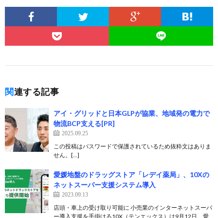
関連する記事
アイ・グリッドと日本GLPが協業、地域発の電力で
物流BCP支える[PR]
2025.09.25
この投稿はパスワードで保護されているため抜粋文はありま
せん。[…]
愛媛地盤のドラッグストア「レデイ薬局」、10Xの
ネットスーパー支援システム導入
2023.09.13
店頭・車上の受け取り可能に 小売業のインターネットスーパ
ー導入支援を手掛ける10X（テンエックス）は9月12日、愛