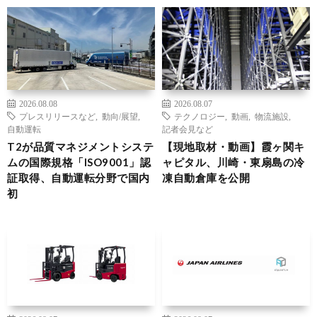
2026.08.08
2026.08.07
プレスリリースなど
,
動向/展望
,
テクノロジー
,
動画
,
物流施設
,
自動運転
記者会見など
T2が品質マネジメントシステ
【現地取材・動画】霞ヶ関キ
ムの国際規格「ISO9001」認
ャピタル、川崎・東扇島の冷
証取得、自動運転分野で国内
凍自動倉庫を公開
初