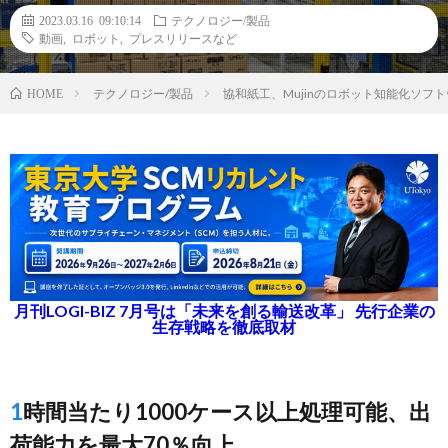
2023.03.16 09:10:14
テクノロジー/製品
動画
,
ロボット
,
プレスリリースなど
テクノロジー/製品
協和紙工、Mujinのロボット知能化ソフ
HOME
月刊LOGI-BIZ 7月号は「未来を創る輸送改革」 先行企業の
生存戦略を徹底取材
1時間当たり1000ケース以上処理可能、出
荷能力を最大70％向上