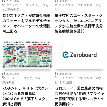
2026.08.07
2026.08.07
テクノロジー
,
プレスリリースな
テクノロジー
,
プレスリリースな
ど
,
動向/展望
ど
ロジスネクストが防爆仕様車
量子技術のエー・スター・ク
のフォークをフルモデルチェ
ォンタム、JALエンジニアリ
ンジ、オペレーターの快適性
ングから航空機の故障予測分
向上図る
析基盤構築を受託
2026.08.06
2026.08.06
プレスリリースなど
,
ロボット
,
テクノロジー
,
プレスリリースな
動向/展望
ど
,
動向/展望
ROBO-HI、吊り下げ式クレー
ゼロボード、常に最新の情報
ンに代わる超重量級
共有が可能な“動的サプライヤ
200tAGVで「落下リスク」
ー管理”実現する新システムの
解消と説明
提供開始へ