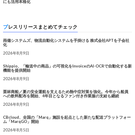
にも活用本格化
プレスリリースまとめてチェック
両備システムズ、物流自動化システムを手掛ける 株式会社APTを子会社
化
2026年8月9日
Shippio、「輸送中の商品」の可視化をInvoiceのAI-OCRで自動化する新
機能を提供開始
2026年8月9日
栗林商船／夏の安全運航を支えるため熱中症対策を強化。今年から船員
への飲料配布を開始、4年目となるファン付き作業服の支給も継続
2026年8月9日
CBcloud、全国の「Marq」施設を起点とした新たな配送プラットフォー
ム「MarqGO」開始
2026年8月5日