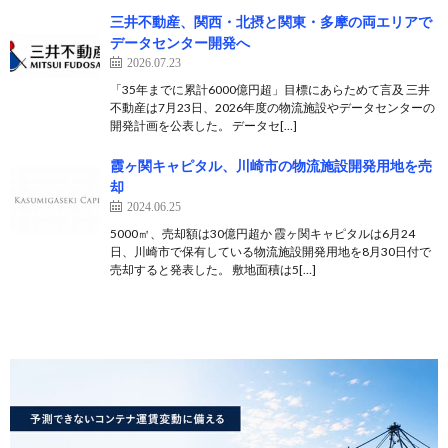
三井不動産、関西・北摂と関東・多摩の両エリアで
データセンター開発へ
2026.07.23
「35年までに累計6000億円超」目標にあらためて言及 三井
不動産は7月23日、2026年度の物流施設やデータセンターの
開発計画を公表した。 データセ[…]
霞ヶ関キャピタル、川崎市の物流施設開発用地を売
却
2024.06.25
5000㎡、売却額は30億円超か 霞ヶ関キャピタルは6月24
日、川崎市で保有している物流施設開発用地を8月30日付で
売却すると発表した。 敷地面積は5[…]