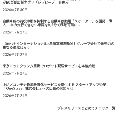
がEC自動出荷アプリ「シッピーノ」を導入
2026年7月30日
自動車船の荷役中断を抑制する自動車移動用「スケーター」を開発・導
入 ～自力走行できない車両を約5分で移動可能に～
2026年7月27日
【㈱ハナインターナショナル×星清重機運輸㈱】グループ会社で販売力の
更なる強化ねらう
2026年7月27日
東京ミッドタウン八重洲でロボット配送サービスを本格始動
2026年7月27日
上組／コンテナ物流最適化サービスを提供する スタートアップ企業
「OneStream株式会社」への出資のお知らせ
2026年7月21日
プレスリリースまとめてチェック一覧