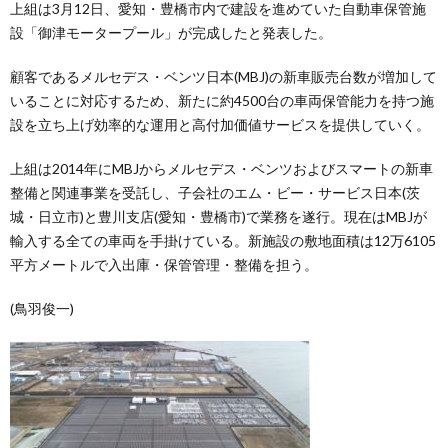
上組は3月12日、愛知・豊橋市内で建設を進めていた自動車保管施
設「御津モータープール」が完成したと発表した。
顧客であるメルセデス・ベンツ日本(MBJ)の新車販売台数が増加して
いることに対応するため、新たに約4500台の車両保管能力を持つ施
設を立ち上げ効率的な運用と高付加価値サービスを提供していく。
上組は2014年にMBJからメルセデス・ベンツおよびスマートの新車
整備と関連事業を受託し、子会社のエム・ビー・サービス日本(茨
城・日立市)と豊川支店(愛知・豊橋市)で業務を遂行。現在はMBJが
輸入する全ての車両を手掛けている。新施設の敷地面積は12万6105
平方メートルで入出庫・保管管理・整備を担う。
(鳥羽俊一)