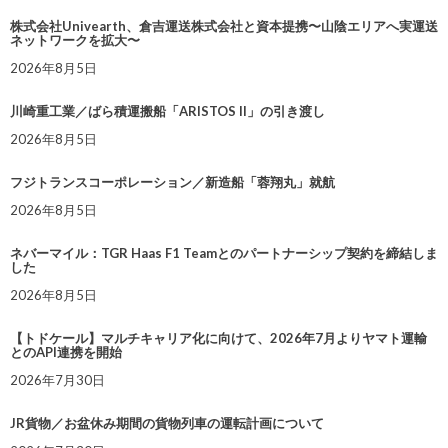
株式会社Univearth、倉吉運送株式会社と資本提携〜山陰エリアへ実運送
ネットワークを拡大〜
2026年8月5日
川崎重工業／ばら積運搬船「ARISTOS II」の引き渡し
2026年8月5日
フジトランスコーポレーション／新造船「蓉翔丸」就航
2026年8月5日
ネバーマイル：TGR Haas F1 Teamとのパートナーシップ契約を締結しま
した
2026年8月5日
【トドケール】マルチキャリア化に向けて、2026年7月よりヤマト運輸
とのAPI連携を開始
2026年7月30日
JR貨物／お盆休み期間の貨物列車の運転計画について