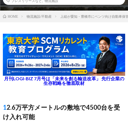
プレスリリースなど
,
物流施設
物流施設/不動産
上組が愛知・豊橋市にベンツ向け自動車保
HOME
月刊LOGI-BIZ 7月号は「未来を創る輸送改革」 先行企業の
生存戦略を徹底取材
12.6万平方メートルの敷地で4500台を受
け入れ可能