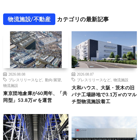
物流施設/不動産
カテゴリの最新記事
2026.08.08
2026.08.07
プレスリリースなど
,
動向/展望
,
プレスリリースなど
,
物流施設
物流施設
大和ハウス、大阪・茨木の旧
東京団地倉庫が60周年、「共
パナ工場跡地で3.1万㎡のマル
同型」53.8万㎡を運営
チ型物流施設着工