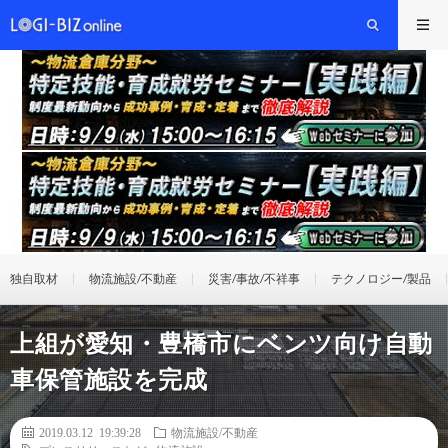
独自取材
物流施設/不動産
災害/事故/不祥事
テクノロジー/製品
上組が愛知・豊橋市にベンツ向け自動
車保管施設を完成
2019.03.12 19:39:28
物流施設/不動産