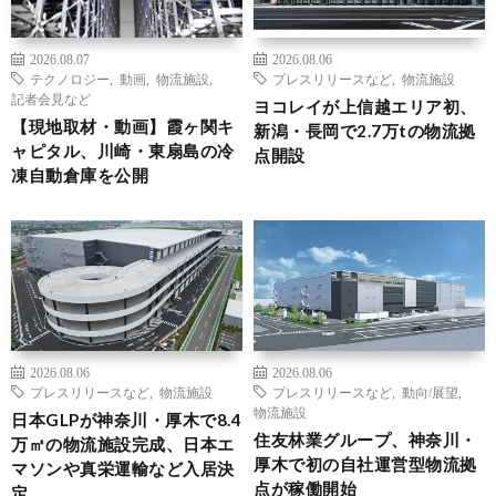
2026.08.07
2026.08.06
テクノロジー
,
動画
,
物流施設
,
プレスリリースなど
,
物流施設
記者会見など
ヨコレイが上信越エリア初、
【現地取材・動画】霞ヶ関キ
新潟・長岡で2.7万tの物流拠
ャピタル、川崎・東扇島の冷
点開設
凍自動倉庫を公開
2026.08.06
2026.08.06
プレスリリースなど
,
物流施設
プレスリリースなど
,
動向/展望
,
物流施設
日本GLPが神奈川・厚木で8.4
住友林業グループ、神奈川・
万㎡の物流施設完成、日本エ
厚木で初の自社運営型物流拠
マソンや真栄運輸など入居決
点が稼働開始
定