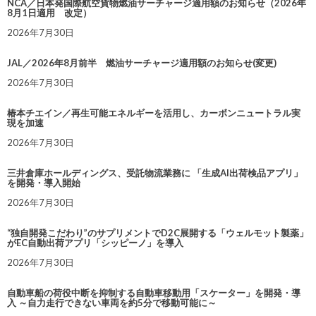
NCA／日本発国際航空貨物燃油サーチャージ適用額のお知らせ（2026年
8月1日適用 改定）
2026年7月30日
JAL／2026年8月前半 燃油サーチャージ適用額のお知らせ(変更)
2026年7月30日
椿本チエイン／再生可能エネルギーを活用し、カーボンニュートラル実
現を加速
2026年7月30日
三井倉庫ホールディングス、受託物流業務に 「生成AI出荷検品アプリ」
を開発・導入開始
2026年7月30日
“独自開発こだわり”のサプリメントでD2C展開する「ウェルモット製薬」
がEC自動出荷アプリ「シッピーノ」を導入
2026年7月30日
自動車船の荷役中断を抑制する自動車移動用「スケーター」を開発・導
入 ～自力走行できない車両を約5分で移動可能に～