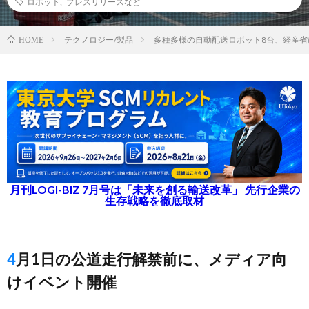
ロボット
,
プレスリリースなど
テクノロジー/製品
多種多様の自動配送ロボット8台、経産省
HOME
月刊LOGI-BIZ 7月号は「未来を創る輸送改革」 先行企業の
生存戦略を徹底取材
4月1日の公道走行解禁前に、メディア向
けイベント開催