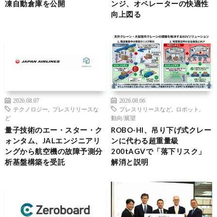
凍自動倉庫を公開
ンジ、オペレーターの快適性
向上図る
2026.08.07
2026.08.06
テクノロジー
,
プレスリリースな
プレスリリースなど
,
ロボット
,
ど
動向/展望
量子技術のエー・スター・ク
ROBO-HI、吊り下げ式クレー
ォンタム、JALエンジニアリ
ンに代わる超重量級
ングから航空機の故障予測分
200tAGVで「落下リスク」
析基盤構築を受託
解消と説明