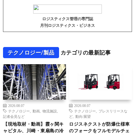
ロジスティクス管理の専門誌
月刊ロジスティクス・ビジネス
テクノロジー/製品
カテゴリの最新記事
2026.08.07
2026.08.07
テクノロジー
,
動画
,
物流施設
,
テクノロジー
,
プレスリリースな
記者会見など
ど
,
動向/展望
【現地取材・動画】霞ヶ関キ
ロジスネクストが防爆仕様車
ャピタル、川崎・東扇島の冷
のフォークをフルモデルチェ