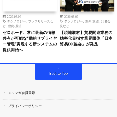
2026.08.06
2026.08.06
テクノロジー
,
プレスリリースな
テクノロジー
,
動向/展望
,
記者会
ど
,
動向/展望
見など
ゼロボード、常に最新の情報
【現地取材】貿易関連業務の
共有が可能な“動的サプライヤ
効率化目指す業界団体「日本
ー管理”実現する新システムの
貿易DX協会」が発足
提供開始へ
Back to Top
メルマガ会員登録
プライバシーポリシー