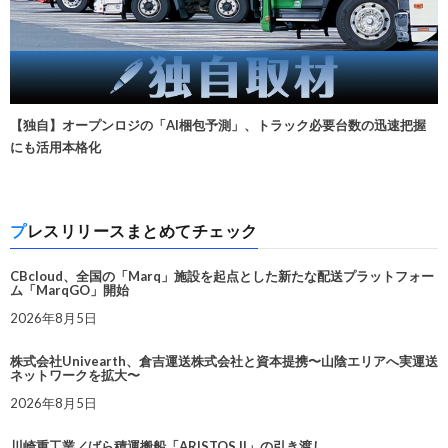
【独自】オープンロジの「AI梱包予測」、トラック必要台数の迅速把握
にも活用本格化
プレスリリースまとめてチェック
CBcloud、全国の「Marq」施設を起点とした新たな配送プラットフォー
ム「MarqGO」開始
2026年8月5日
株式会社Univearth、倉吉運送株式会社と資本提携〜山陰エリアへ実運送
ネットワークを拡大〜
2026年8月5日
川崎重工業／ばら積運搬船「ARISTOS II」の引き渡し