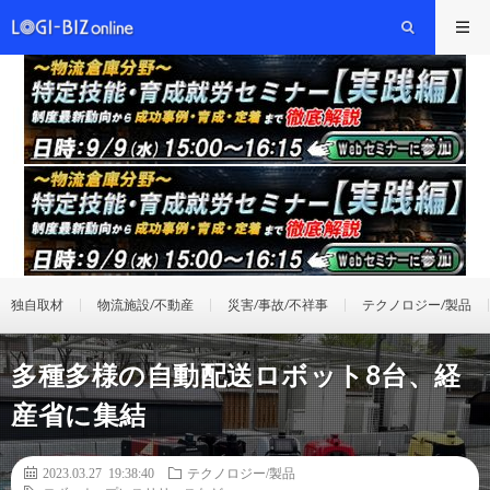
独自取材
物流施設/不動産
災害/事故/不祥事
テクノロジー/製品
多種多様の自動配送ロボット8台、経
産省に集結
2023.03.27 19:38:40
テクノロジー/製品