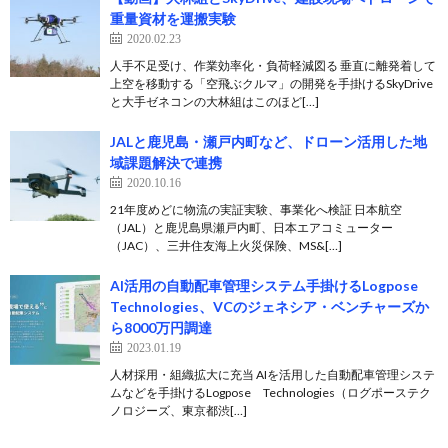
重量資材を運搬実験
2020.02.23
人手不足受け、作業効率化・負荷軽減図る 垂直に離発着して
上空を移動する「空飛ぶクルマ」の開発を手掛けるSkyDrive
と大手ゼネコンの大林組はこのほど[…]
JALと鹿児島・瀬戸内町など、ドローン活用した地
域課題解決で連携
2020.10.16
21年度めどに物流の実証実験、事業化へ検証 日本航空
（JAL）と鹿児島県瀬戸内町、日本エアコミューター
（JAC）、三井住友海上火災保険、MS&[…]
AI活用の自動配車管理システム手掛けるLogpose
Technologies、VCのジェネシア・ベンチャーズか
ら8000万円調達
2023.01.19
人材採用・組織拡大に充当 AIを活用した自動配車管理システ
ムなどを手掛けるLogpose Technologies（ログポーステク
ノロジーズ、東京都渋[…]