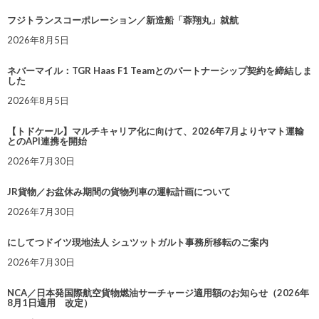
フジトランスコーポレーション／新造船「蓉翔丸」就航
2026年8月5日
ネバーマイル：TGR Haas F1 Teamとのパートナーシップ契約を締結しま
した
2026年8月5日
【トドケール】マルチキャリア化に向けて、2026年7月よりヤマト運輸
とのAPI連携を開始
2026年7月30日
JR貨物／お盆休み期間の貨物列車の運転計画について
2026年7月30日
にしてつドイツ現地法人 シュツットガルト事務所移転のご案内
2026年7月30日
NCA／日本発国際航空貨物燃油サーチャージ適用額のお知らせ（2026年
8月1日適用 改定）