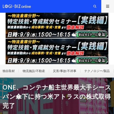
独自取材
物流施設/不動産
災害/事故/不祥事
テクノロジー/製品
ONE、コンテナ船主世界最大手シース
パン傘下に持つ米アトラスの株式取得
完了