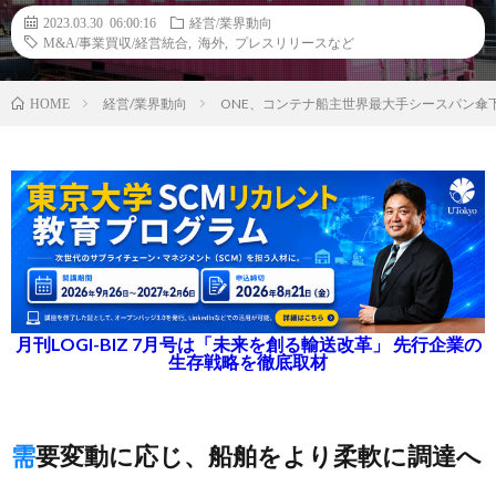
2023.03.30 06:00:16
経営/業界動向
M&A/事業買収/経営統合
,
海外
,
プレスリリースなど
経営/業界動向
ONE、コンテナ船主世界最大手シースパン傘
HOME
月刊LOGI-BIZ 7月号は「未来を創る輸送改革」 先行企業の
生存戦略を徹底取材
需要変動に応じ、船舶をより柔軟に調達へ