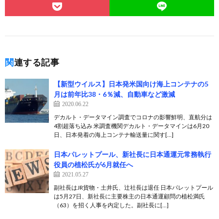
関連する記事
【新型ウイルス】日本発米国向け海上コンテナの5
月は前年比38・6％減、自動車など激減
2020.06.22
デカルト・データマイン調査でコロナの影響鮮明、直航分は
4割超落ち込み 米調査機関デカルト・データマインは6月20
日、日本発着の海上コンテナ輸送量に関す[…]
日本パレットプール、新社長に日本通運元常務執行
役員の植松氏が6月就任へ
2021.05.27
副社長はJR貨物・土井氏、辻社長は退任 日本パレットプール
は5月27日、新社長に主要株主の日本通運顧問の植松満氏
（63）を招く人事を内定した。副社長に[…]