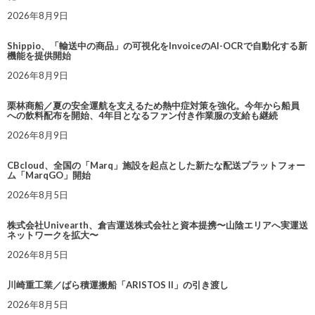
2026年8月9日
Shippio、「輸送中の商品」の可視化をInvoiceのAI-OCRで自動化する新
機能を提供開始
2026年8月9日
栗林商船／夏の安全運航を支えるため熱中症対策を強化。今年から船員
への飲料配布を開始、4年目となるファン付き作業服の支給も継続
2026年8月9日
CBcloud、全国の「Marq」施設を起点とした新たな配送プラットフォー
ム「MarqGO」開始
2026年8月5日
株式会社Univearth、倉吉運送株式会社と資本提携〜山陰エリアへ実運送
ネットワークを拡大〜
2026年8月5日
川崎重工業／ばら積運搬船「ARISTOS II」の引き渡し
2026年8月5日