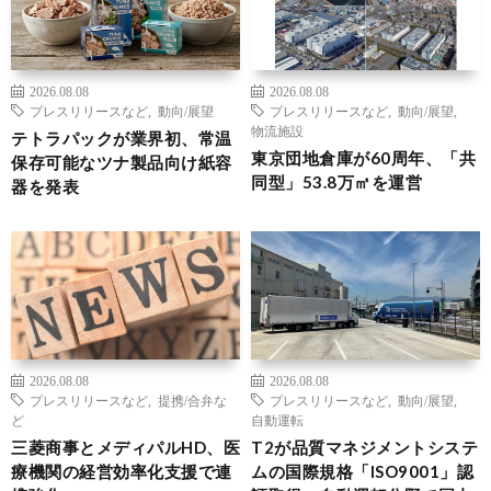
2026.08.08
2026.08.08
プレスリリースなど
,
動向/展望
プレスリリースなど
,
動向/展望
,
物流施設
テトラパックが業界初、常温
東京団地倉庫が60周年、「共
保存可能なツナ製品向け紙容
同型」53.8万㎡を運営
器を発表
2026.08.08
2026.08.08
プレスリリースなど
,
提携/合弁な
プレスリリースなど
,
動向/展望
,
ど
自動運転
三菱商事とメディパルHD、医
T2が品質マネジメントシステ
療機関の経営効率化支援で連
ムの国際規格「ISO9001」認