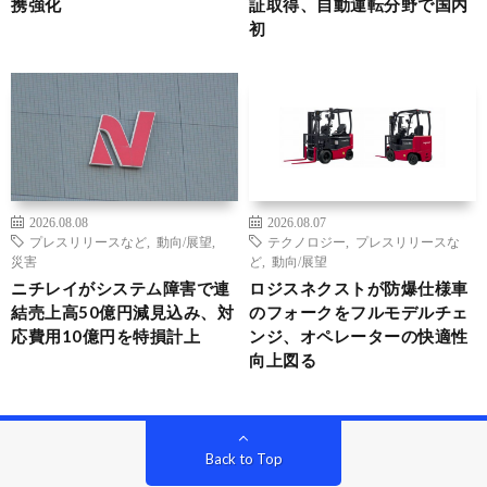
携強化
証取得、自動運転分野で国内
初
2026.08.08
2026.08.07
プレスリリースなど
,
動向/展望
,
テクノロジー
,
プレスリリースな
災害
ど
,
動向/展望
ニチレイがシステム障害で連
ロジスネクストが防爆仕様車
結売上高50億円減見込み、対
のフォークをフルモデルチェ
応費用10億円を特損計上
ンジ、オペレーターの快適性
向上図る
Back to Top