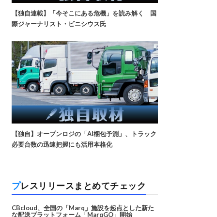
【独自連載】「今そこにある危機」を読み解く 国
際ジャーナリスト・ビニシウス氏
【独自】オープンロジの「AI梱包予測」、トラック
必要台数の迅速把握にも活用本格化
プレスリリースまとめてチェック
CBcloud、全国の「Marq」施設を起点とした新た
な配送プラットフォーム「MarqGO」開始