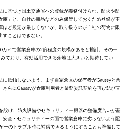
法に基づき国土交通省への登録が義務付けられ、防火や防
倉庫」と、自社の商品などのみ保管しておくため登録が不
庫ほど規定が厳しくないが、取り扱うのが自社の荷物に限
出すことはできない。
2200万㎡で営業倉庫の2倍程度の規模があると推計。その一
とみており、有効活用できる余地は大きいと期待してい
に抵触しないよう、まず自家倉庫の保有者がGaussyと業
さらにGaussyが倉庫利用者と業務委託契約を再び結び直
基準を設け、防火設備やセキュリティー機器の整備度合いが基
、安全・セキュリティーの面で営業倉庫に劣らないよう配
、万が一のトラブル時に補償できるようにすることも準備して