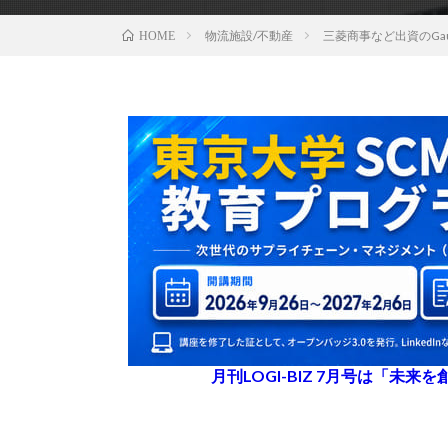
物流施設/不動産
三菱商事など出資のGa
HOME
月刊LOGI-BIZ 7月号は「未