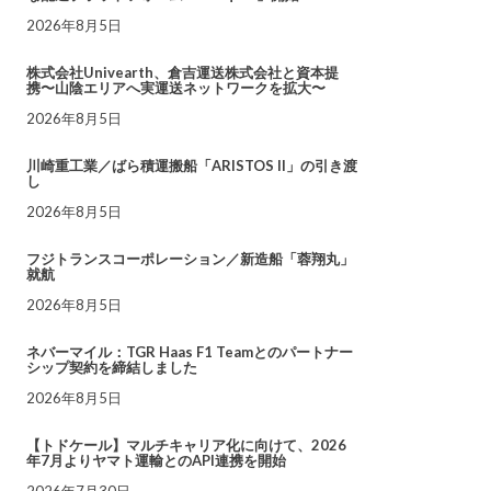
2026年8月5日
株式会社Univearth、倉吉運送株式会社と資本提
携〜山陰エリアへ実運送ネットワークを拡大〜
2026年8月5日
川崎重工業／ばら積運搬船「ARISTOS II」の引き渡
し
2026年8月5日
フジトランスコーポレーション／新造船「蓉翔丸」
就航
2026年8月5日
ネバーマイル：TGR Haas F1 Teamとのパートナー
シップ契約を締結しました
2026年8月5日
【トドケール】マルチキャリア化に向けて、2026
年7月よりヤマト運輸とのAPI連携を開始
2026年7月30日