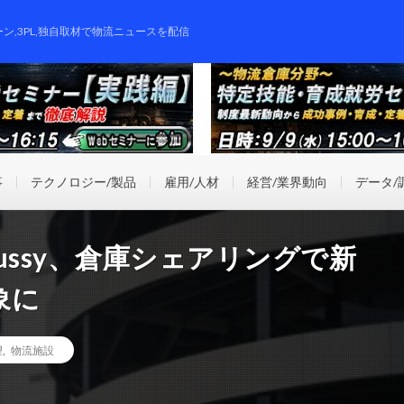
ーン,3PL,独自取材で物流ニュースを配信
事
テクノロジー/製品
雇用/人材
経営/業界動向
データ/
ussy、倉庫シェアリングで新
象に
望
,
物流施設