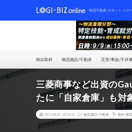
物流不動産,ロボット,ドロ
独自取材
物流施設/不動産
災害/事故/不祥
三菱商事など出資のGa
たに「自家倉庫」も対
2023.04.07 19:23:32
物流施設/不動産
動向/展