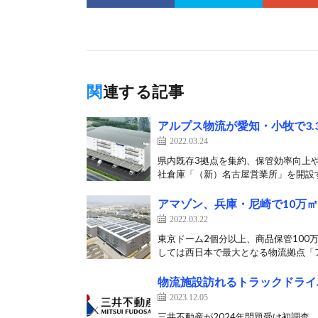
関連する記事
アルプス物流が愛知・小牧で3.
2022.03.24
県内既存3拠点を集約、保管効率向上や
社倉庫「（新）名古屋営業所」を開設す
アマゾン、兵庫・尼崎で10万
2022.03.22
東京ドーム2個分以上、商品保管100
しては西日本で最大となる物流拠点「ア
物流施設訪れるトラックドライ
2023.12.05
三井不動産が2024年問題受け初調査