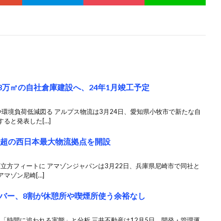
3万㎡の自社倉庫建設へ、24年1月竣工予定
環境負荷低減図る アルプス物流は3月24日、愛知県小牧市で新たな自
ると発表した[…]
㎡超の西日本最大物流拠点を開設
万立方フィートに アマゾンジャパンは3月22日、兵庫県尼崎市で同社と
マゾン尼崎[…]
バー、8割が休憩所や喫煙所使う余裕なし
、「時間に追われる実態」と分析 三井不動産は12月5日、開発・管理運