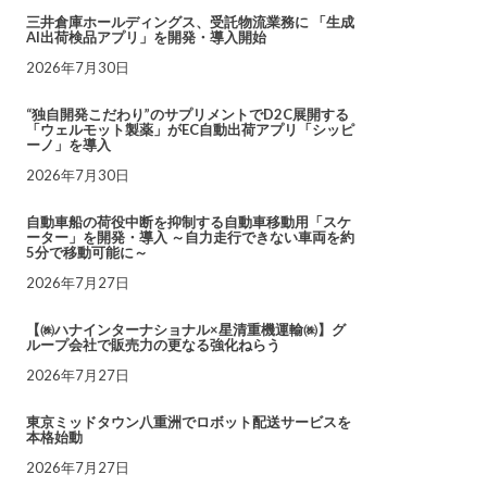
三井倉庫ホールディングス、受託物流業務に 「生成
AI出荷検品アプリ」を開発・導入開始
2026年7月30日
“独自開発こだわり”のサプリメントでD2C展開する
「ウェルモット製薬」がEC自動出荷アプリ「シッピ
ーノ」を導入
2026年7月30日
自動車船の荷役中断を抑制する自動車移動用「スケ
ーター」を開発・導入 ～自力走行できない車両を約
5分で移動可能に～
2026年7月27日
【㈱ハナインターナショナル×星清重機運輸㈱】グ
ループ会社で販売力の更なる強化ねらう
2026年7月27日
東京ミッドタウン八重洲でロボット配送サービスを
本格始動
2026年7月27日