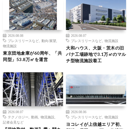
2026.08.08
2026.08.07
プレスリリースなど
,
動向/展望
,
プレスリリースなど
,
物流施設
物流施設
大和ハウス、大阪・茨木の旧
東京団地倉庫が60周年、「共
パナ工場跡地で3.1万㎡のマル
同型」53.8万㎡を運営
チ型物流施設着工
2026.08.07
2026.08.06
テクノロジー
,
動画
,
物流施設
,
プレスリリースなど
,
物流施設
記者会見など
ヨコレイが上信越エリア初、