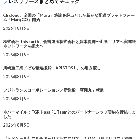
プレスリリースまとめてチェック
CBcloud、全国の「Marq」施設を起点とした新たな配送プラットフォー
ム「MarqGO」開始
2026年8月5日
株式会社Univearth、倉吉運送株式会社と資本提携〜山陰エリアへ実運送
ネットワークを拡大〜
2026年8月5日
川崎重工業／ばら積運搬船「ARISTOS II」の引き渡し
2026年8月5日
フジトランスコーポレーション／新造船「蓉翔丸」就航
2026年8月5日
ネバーマイル：TGR Haas F1 Teamとのパートナーシップ契約を締結しま
した
2026年8月5日
【トドケール】マルチキャリア化に向けて、2026年7月よりヤマト運輸