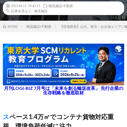
2023.04.12 19:45:13
物流施設/不動産
記者会見など
,
物流施設
物流施設/不動産
【現地取材】山九、東京・お台場エリアに
HOME
月刊LOGI-BIZ 7月号は「未来を創る輸送改革」 先行企業の
生存戦略を徹底取材
スペース1.4万㎡でコンテナ貨物対応重
視、環境負荷低減に注力