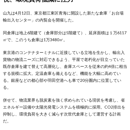
山九は4月12日、東京都江東区青海に開設した新たな倉庫「お台場
輸出入センター」の内覧会を開催した。
同倉庫は地上6階建て（倉庫部分は5階建て）、延床面積は１万6117
㎡で、このうち倉庫は1万3480㎡。
東京港のコンテナターミナルに近接している立地を生かし、輸出入
貨物の物流ニーズに対応できるよう、平屋で老朽化が目立っていた
既存倉庫を建て替えて高層化し、倉庫スペースを従来の約4倍に相当
する規模に拡大。定温倉庫も備えるなど、機能を大幅に高めてい
る。銀座などの都心部や羽田空港へも車で20分圏内に位置してい
る。
併せて、物流業界も脱炭素を強く求められている現状を考慮し、省
エネルギー設備や太陽光発電システムを積極的に採用。CO2排出を
抑制し、環境負荷を大きく減らす次世代倉庫として運営する計画
だ。