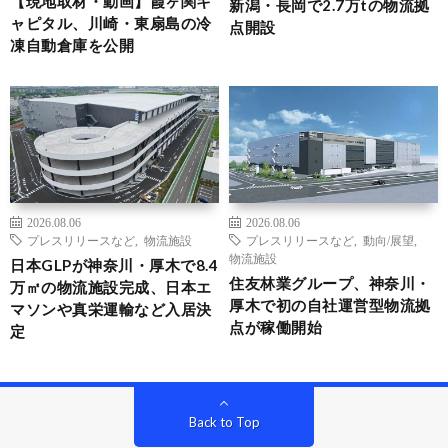
【現地取材・動画】霞ヶ関キ
新潟・長岡で2.7万tの物流拠
ャピタル、川崎・東扇島の冷
点開設
凍自動倉庫を公開
2026.08.06
2026.08.06
プレスリリースなど
,
物流施設
プレスリリースなど
,
動向/展望
,
物流施設
日本GLPが神奈川・厚木で8.4
住友林業グループ、神奈川・
万㎡の物流施設完成、日本エ
厚木で初の自社運営型物流拠
マソンや真栄運輸など入居決
点が稼働開始
定
Back to Top