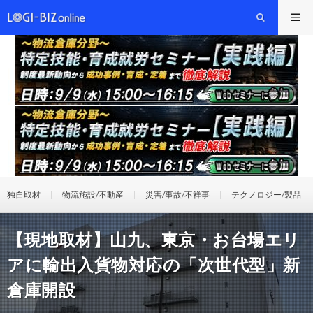
独自取材
物流施設/不動産
災害/事故/不祥事
テクノロジー/製品
【現地取材】山九、東京・お台場エリ
アに輸出入貨物対応の「次世代型」新
倉庫開設