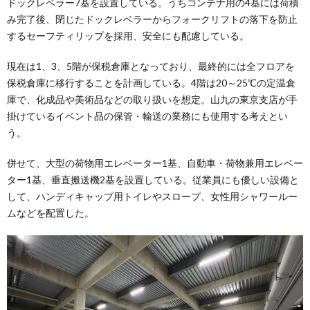
ドックレベラー7基を設置している。うちコンテナ用の4基には荷積
み完了後、閉じたドックレベラーからフォークリフトの落下を防止
するセーフティリップを採用、安全にも配慮している。
現在は1、3、5階が保税倉庫となっており、最終的には全フロアを
保税倉庫に移行することを計画している。4階は20～25℃の定温倉
庫で、化成品や美術品などの取り扱いを想定。山九の東京支店が手
掛けているイベント品の保管・輸送の業務にも使用する考えとい
う。
併せて、大型の荷物用エレベーター1基、自動車・荷物兼用エレベー
ター1基、垂直搬送機2基を設置している。従業員にも優しい設備と
して、ハンディキャップ用トイレやスロープ、女性用シャワールー
ムなどを配置した。