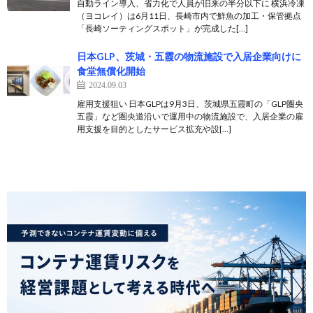
自動ライン導入、省力化で人員が旧来の半分以下に 横浜冷凍
（ヨコレイ）は6月11日、長崎市内で鮮魚の加工・保管拠点
「長崎ソーティングスポット」が完成した[…]
日本GLP、茨城・五霞の物流施設で入居企業向けに
食堂無償化開始
2024.09.03
雇用支援狙い 日本GLPは9月3日、茨城県五霞町の「GLP圏央
五霞」など圏央道沿いで運用中の物流施設で、入居企業の雇
用支援を目的としたサービス拡充や設[…]