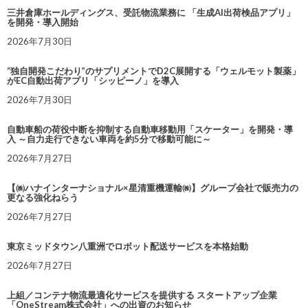
三井倉庫ホールディングス、受託物流業務に 「生成AI出荷検品アプリ」
を開発・導入開始
2026年7月30日
“独自開発こだわり”のサプリメントでD2C展開する「ウェルモット製薬」
がEC自動出荷アプリ「シッピーノ」を導入
2026年7月30日
自動車船の荷役中断を抑制する自動車移動用「スケーター」を開発・導
入 ～自力走行できない車両を約5分で移動可能に～
2026年7月27日
【㈱ハナインターナショナル×星清重機運輸㈱】グループ会社で販売力の
更なる強化ねらう
2026年7月27日
東京ミッドタウン八重洲でロボット配送サービスを本格始動
2026年7月27日
上組／コンテナ物流最適化サービスを提供する スタートアップ企業
「OneStream株式会社」への出資のお知らせ