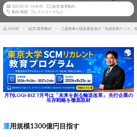
2023.05.02 14:45:05
経営/業界動向
動向/展望
,
プレスリリースなど
経営/業界動向
三菱商事が脱炭素促進の「気候変動テック」
HOME
月刊LOGI-BIZ 7月号は「未来を創る輸送改革」 先行企業の
生存戦略を徹底取材
運用規模1300億円目指す