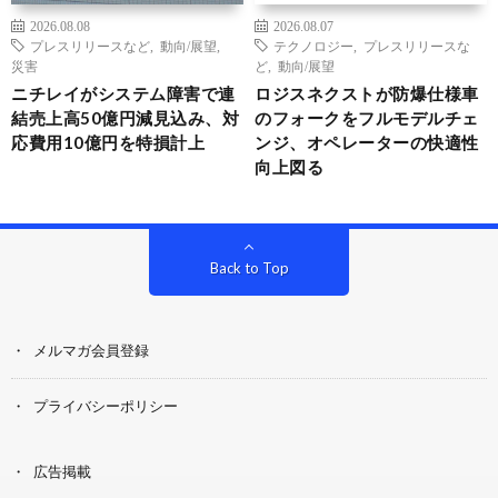
2026.08.08
2026.08.07
プレスリリースなど
,
動向/展望
,
テクノロジー
,
プレスリリースな
災害
ど
,
動向/展望
ニチレイがシステム障害で連
ロジスネクストが防爆仕様車
結売上高50億円減見込み、対
のフォークをフルモデルチェ
応費用10億円を特損計上
ンジ、オペレーターの快適性
向上図る
Back to Top
メルマガ会員登録
プライバシーポリシー
広告掲載