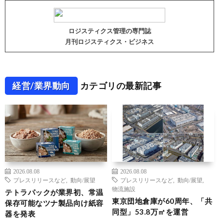
ロジスティクス管理の専門誌
月刊ロジスティクス・ビジネス
経営/業界動向
カテゴリの最新記事
2026.08.08
2026.08.08
プレスリリースなど
,
動向/展望
プレスリリースなど
,
動向/展望
,
物流施設
テトラパックが業界初、常温
東京団地倉庫が60周年、「共
保存可能なツナ製品向け紙容
同型」53.8万㎡を運営
器を発表