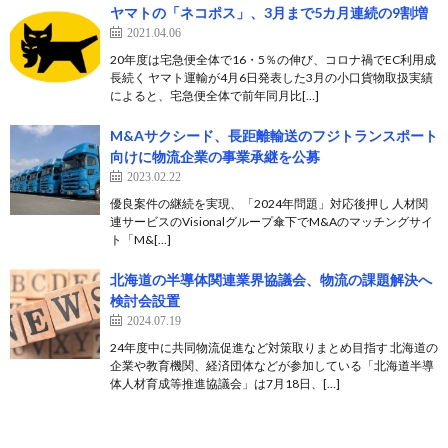
ヤマトの「ネコポス」、3月まで5カ月連続の9割増
2021.04.06
20年度は宅急便全体で16・5％の伸び、コロナ禍でEC利用成
長続く ヤマト運輸が4月6日発表した3月の小口貨物取扱実績
によると、宅急便全体で前年同月比[…]
M&Aサクシード、長距離輸送のフジトランスポート
向けに物流企業の事業承継を公募
2023.02.22
優良案件の継続を実現、「2024年問題」対応後押し 人材関
連サービスのVisionalグループ傘下でM&Aのマッチングサイ
ト「M&[…]
北海道の半導体関連業界協議会、物流の課題解決へ
検討会設置
2024.07.19
24年度中に共同物流促進など対策取りまとめ目指す 北海道の
企業や教育機関、経済団体などが参加している「北海道半導
体人材育成等推進協議会」は7月18日、[…]