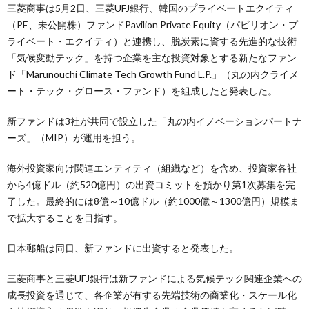
三菱商事は5月2日、三菱UFJ銀行、韓国のプライベートエクイティ
（PE、未公開株）ファンドPavilion Private Equity（パビリオン・プ
ライベート・エクイティ）と連携し、脱炭素に資する先進的な技術
「気候変動テック」を持つ企業を主な投資対象とする新たなファン
ド「Marunouchi Climate Tech Growth Fund L.P.」（丸の内クライメ
ート・テック・グロース・ファンド）を組成したと発表した。
新ファンドは3社が共同で設立した「丸の内イノベーションパートナ
ーズ」（MIP）が運用を担う。
海外投資家向け関連エンティティ（組織など）を含め、投資家各社
から4億ドル（約520億円）の出資コミットを預かり第1次募集を完
了した。最終的には8億～10億ドル（約1000億～1300億円）規模ま
で拡大することを目指す。
日本郵船は同日、新ファンドに出資すると発表した。
三菱商事と三菱UFJ銀行は新ファンドによる気候テック関連企業への
成長投資を通じて、各企業が有する先端技術の商業化・スケール化