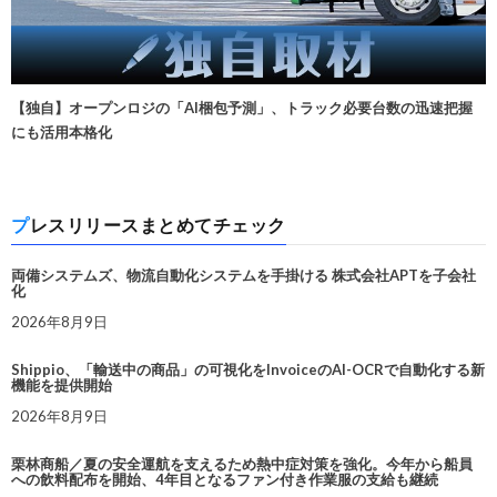
【独自】オープンロジの「AI梱包予測」、トラック必要台数の迅速把握
にも活用本格化
プレスリリースまとめてチェック
両備システムズ、物流自動化システムを手掛ける 株式会社APTを子会社
化
2026年8月9日
Shippio、「輸送中の商品」の可視化をInvoiceのAI-OCRで自動化する新
機能を提供開始
2026年8月9日
栗林商船／夏の安全運航を支えるため熱中症対策を強化。今年から船員
への飲料配布を開始、4年目となるファン付き作業服の支給も継続