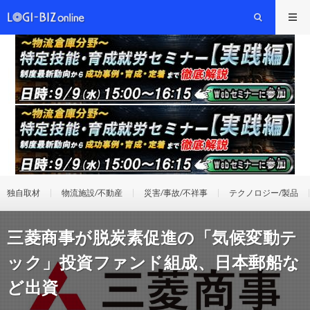
独自取材
物流施設/不動産
災害/事故/不祥事
テクノロジー/製品
三菱商事が脱炭素促進の「気候変動テ
ック」投資ファンド組成、日本郵船な
ど出資