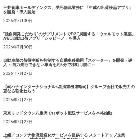
三井倉庫ホールディングス、受託物流業務に 「生成AI出荷検品アプリ」
を開発・導入開始
2026年7月30日
“独自開発こだわり”のサプリメントでD2C展開する「ウェルモット製薬」
がEC自動出荷アプリ「シッピーノ」を導入
2026年7月30日
自動車船の荷役中断を抑制する自動車移動用「スケーター」を開発・導
入 ～自力走行できない車両を約5分で移動可能に～
2026年7月27日
【㈱ハナインターナショナル×星清重機運輸㈱】グループ会社で販売力の
更なる強化ねらう
2026年7月27日
東京ミッドタウン八重洲でロボット配送サービスを本格始動
2026年7月27日
上組／コンテナ物流最適化サービスを提供する スタートアップ企業