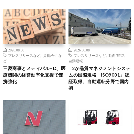
2026.08.08
2026.08.08
プレスリリースなど
,
提携/合弁な
プレスリリースなど
,
動向/展望
,
ど
自動運転
三菱商事とメディパルHD、医
T2が品質マネジメントシステ
療機関の経営効率化支援で連
ムの国際規格「ISO9001」認
携強化
証取得、自動運転分野で国内
初