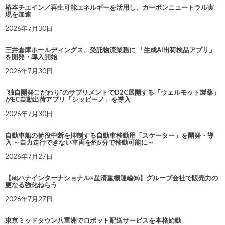
椿本チエイン／再生可能エネルギーを活用し、カーボンニュートラル実
現を加速
2026年7月30日
三井倉庫ホールディングス、受託物流業務に 「生成AI出荷検品アプリ」
を開発・導入開始
2026年7月30日
“独自開発こだわり”のサプリメントでD2C展開する「ウェルモット製薬」
がEC自動出荷アプリ「シッピーノ」を導入
2026年7月30日
自動車船の荷役中断を抑制する自動車移動用「スケーター」を開発・導
入 ～自力走行できない車両を約5分で移動可能に～
2026年7月27日
【㈱ハナインターナショナル×星清重機運輸㈱】グループ会社で販売力の
更なる強化ねらう
2026年7月27日
東京ミッドタウン八重洲でロボット配送サービスを本格始動