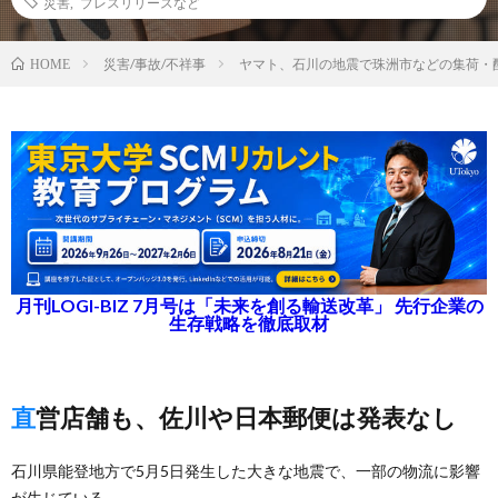
災害
,
プレスリリースなど
災害/事故/不祥事
ヤマト、石川の地震で珠洲市などの集荷・
HOME
月刊LOGI-BIZ 7月号は「未来を創る輸送改革」 先行企業の
生存戦略を徹底取材
直営店舗も、佐川や日本郵便は発表なし
石川県能登地方で5月5日発生した大きな地震で、一部の物流に影響
が生じている。