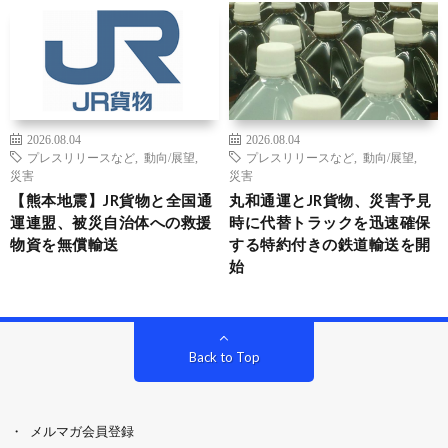
2026.08.04
2026.08.04
プレスリリースなど
,
動向/展望
,
プレスリリースなど
,
動向/展望
,
災害
災害
【熊本地震】JR貨物と全国通
丸和通運とJR貨物、災害予見
運連盟、被災自治体への救援
時に代替トラックを迅速確保
物資を無償輸送
する特約付きの鉄道輸送を開
始
Back to Top
メルマガ会員登録