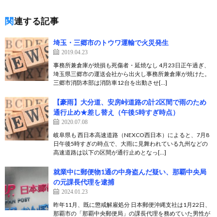
関連する記事
埼玉・三郷市のトウワ運輸で火災発生
2019.04.23
事務所兼倉庫が焼損も死傷者・延焼なし 4月23日正午過ぎ、
埼玉県三郷市の運送会社から出火し事務所兼倉庫が焼けた。
三郷市消防本部は消防車12台を出動させ[…]
【豪雨】大分道、安房峠道路の計2区間で雨のため
通行止め★差し替え（午後5時すぎ時点）
2020.07.08
岐阜県も 西日本高速道路（NEXCO西日本）によると、7月8
日午後5時すぎの時点で、大雨に見舞われている九州などの
高速道路は以下の区間が通行止めとなっ[…]
就業中に郵便物1通の中身盗んだ疑い、那覇中央局
の元課長代理を逮捕
2024.01.23
昨年11月、既に懲戒解雇処分 日本郵便沖縄支社は1月22日、
那覇市の「那覇中央郵便局」の課長代理を務めていた男性が