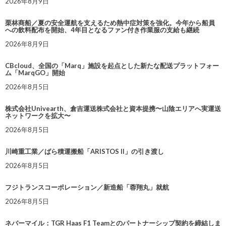
2026年8月9日
栗林商船／夏の安全運航を支えるため熱中症対策を強化。今年から船員
への飲料配布を開始、4年目となるファン付き作業服の支給も継続
2026年8月9日
CBcloud、全国の「Marq」施設を起点とした新たな配送プラットフォー
ム「MarqGO」開始
2026年8月5日
株式会社Univearth、倉吉運送株式会社と資本提携〜山陰エリアへ実運送
ネットワークを拡大〜
2026年8月5日
川崎重工業／ばら積運搬船「ARISTOS II」の引き渡し
2026年8月5日
フジトランスコーポレーション／新造船「蓉翔丸」就航
2026年8月5日
ネバーマイル：TGR Haas F1 Teamとのパートナーシップ契約を締結しま