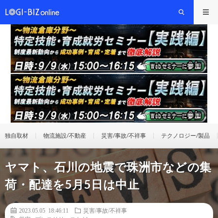
独自取材
物流施設/不動産
災害/事故/不祥事
テクノロジー/製品
ヤマト、石川の地震で珠洲市などの集
荷・配達を5月5日は中止
2023.05.05 18:46:11
災害/事故/不祥事