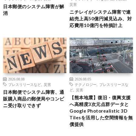
災害
日本郵便のシステム障害が解
ニチレイがシステム障害で連
消
結売上高50億円減見込み、対
応費用10億円を特損計上
2026.08.08
2026.08.05
プレスリリースなど
,
災害
テクノロジー
,
プレスリリースな
ど
,
災害
日本郵便でシステム障害、通
【熊本地震】復旧・復興支援
販購入商品の郵便局やコンビ
へ高精度3次元点群データと
ニ受け取りできず
Google Photorealistic 3D
Tilesを活用した空間情報を無
償提供