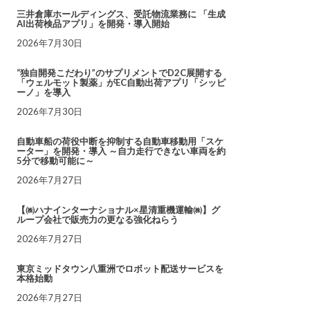
三井倉庫ホールディングス、受託物流業務に 「生成
AI出荷検品アプリ」を開発・導入開始
2026年7月30日
“独自開発こだわり”のサプリメントでD2C展開する
「ウェルモット製薬」がEC自動出荷アプリ「シッピ
ーノ」を導入
2026年7月30日
自動車船の荷役中断を抑制する自動車移動用「スケ
ーター」を開発・導入 ～自力走行できない車両を約
5分で移動可能に～
2026年7月27日
【㈱ハナインターナショナル×星清重機運輸㈱】グ
ループ会社で販売力の更なる強化ねらう
2026年7月27日
東京ミッドタウン八重洲でロボット配送サービスを
本格始動
2026年7月27日