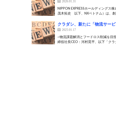
2026.01.31
NIPPON EXPRESSホールディ
茂木拓史 以下、NXベトナム）は、創立
クラダシ、新たに「物流サービ
2025.01.17
~物流課題解消とフードロス削減を目
締役社長CEO：河村晃平、以下「クラダ