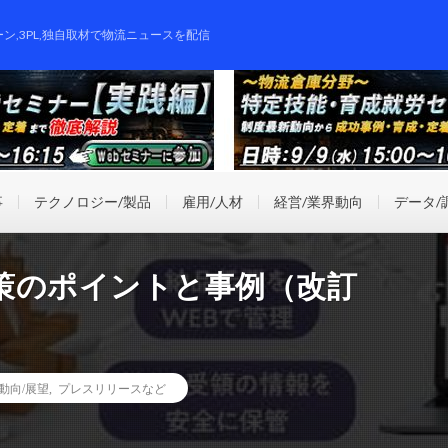
ーン,3PL,独自取材で物流ニュースを配信
事
テクノロジー/製品
雇用/人材
経営/業界動向
データ/
 対策のポイントと事例（改訂
動向/展望
,
プレスリリースなど