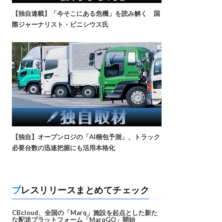
【独自連載】「今そこにある危機」を読み解く 国
際ジャーナリスト・ビニシウス氏
【独自】オープンロジの「AI梱包予測」、トラック
必要台数の迅速把握にも活用本格化
プレスリリースまとめてチェック
CBcloud、全国の「Marq」施設を起点とした新た
な配送プラットフォーム「MarqGO」開始