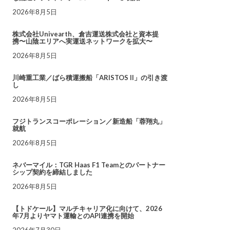
2026年8月5日
株式会社Univearth、倉吉運送株式会社と資本提
携〜山陰エリアへ実運送ネットワークを拡大〜
2026年8月5日
川崎重工業／ばら積運搬船「ARISTOS II」の引き渡
し
2026年8月5日
フジトランスコーポレーション／新造船「蓉翔丸」
就航
2026年8月5日
ネバーマイル：TGR Haas F1 Teamとのパートナー
シップ契約を締結しました
2026年8月5日
【トドケール】マルチキャリア化に向けて、2026
年7月よりヤマト運輸とのAPI連携を開始
2026年7月30日