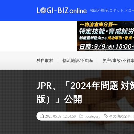
物流不動産,ロボット,ドロ
独自取材
物流施設/不動産
災害/事故/不祥
JPR、「2024年問題
版）」公開
2023.05.09 12:04:50
nocategory
その他の記事
,