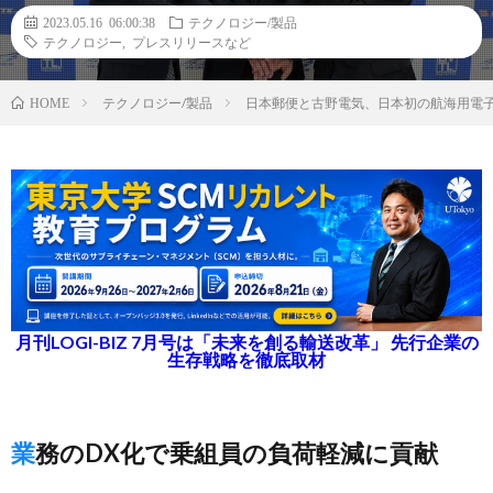
2023.05.16 06:00:38
テクノロジー/製品
テクノロジー
,
プレスリリースなど
テクノロジー/製品
日本郵便と古野電気、日本初の航海用電
HOME
月刊LOGI-BIZ 7月号は「未来を創る輸送改革」 先行企業の
生存戦略を徹底取材
業務のDX化で乗組員の負荷軽減に貢献