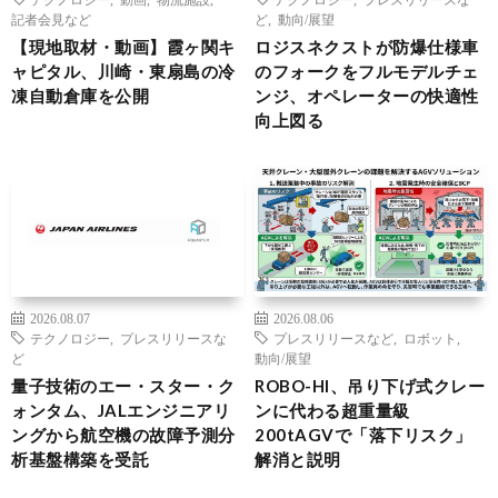
記者会見など
ど
,
動向/展望
【現地取材・動画】霞ヶ関キ
ロジスネクストが防爆仕様車
ャピタル、川崎・東扇島の冷
のフォークをフルモデルチェ
凍自動倉庫を公開
ンジ、オペレーターの快適性
向上図る
2026.08.07
2026.08.06
テクノロジー
,
プレスリリースな
プレスリリースなど
,
ロボット
,
ど
動向/展望
量子技術のエー・スター・ク
ROBO-HI、吊り下げ式クレー
ォンタム、JALエンジニアリ
ンに代わる超重量級
ングから航空機の故障予測分
200tAGVで「落下リスク」
析基盤構築を受託
解消と説明