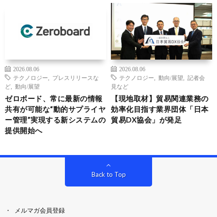
2026.08.06
2026.08.06
テクノロジー
,
プレスリリースな
テクノロジー
,
動向/展望
,
記者会
ど
,
動向/展望
見など
ゼロボード、常に最新の情報
【現地取材】貿易関連業務の
共有が可能な“動的サプライヤ
効率化目指す業界団体「日本
ー管理”実現する新システムの
貿易DX協会」が発足
提供開始へ
Back to Top
メルマガ会員登録