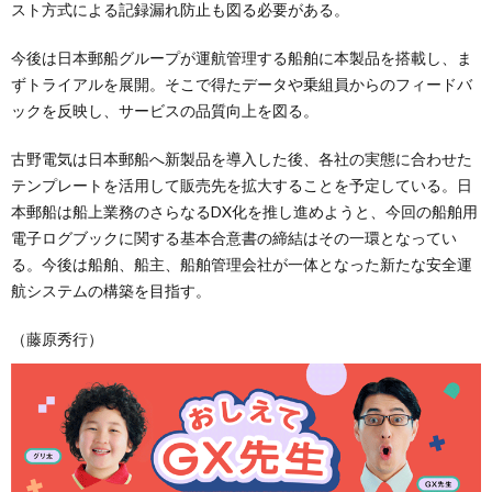
スト方式による記録漏れ防止も図る必要がある。
今後は日本郵船グループが運航管理する船舶に本製品を搭載し、ま
ずトライアルを展開。そこで得たデータや乗組員からのフィードバ
ックを反映し、サービスの品質向上を図る。
古野電気は日本郵船へ新製品を導入した後、各社の実態に合わせた
テンプレートを活用して販売先を拡大することを予定している。日
本郵船は船上業務のさらなるDX化を推し進めようと、今回の船舶用
電子ログブックに関する基本合意書の締結はその一環となってい
る。今後は船舶、船主、船舶管理会社が一体となった新たな安全運
航システムの構築を目指す。
（藤原秀行）