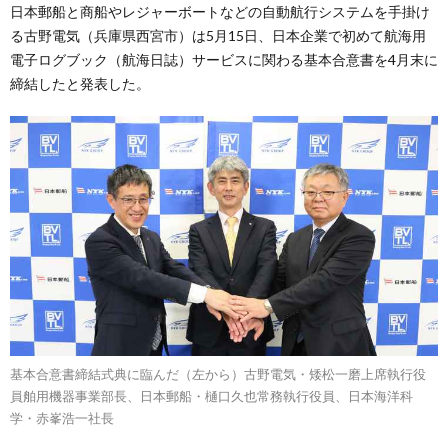
日本郵船と商船やレジャーボートなどの自動航行システムを手掛け
る古野電気（兵庫県西宮市）は5月15日、日本企業で初めて航海用
電子ログブック（航海日誌）サービスに関わる基本合意書を4月末に
締結したと発表した。
基本合意書締結式典に臨んだ（左から）古野電気・矮松一磨上席執行役
員舶用機器事業部長、日本郵船・樋口久也常務執行役員、日本海洋科
学・赤峯浩一社長