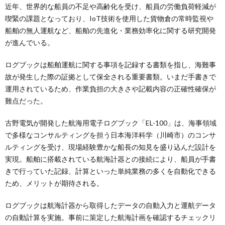
近年、世界的な船員の不足や高齢化を受け、船員の労働負荷軽減が
喫緊の課題となっており、IoT技術を使用した貨物倉の常時監視や
船舶の無人運航など、船舶の先進化・業務効率化に関する研究開発
が進んでいる。
ログブックは船舶運航に関する事項を記録する書類を指し、海難事
故が発生した際の証拠として保全される重要書類。いまだ手書きで
運用されているため、作業負担の大きさや記載内容の正確性確保が
難点だった。
古野電気が開発した航海用電子ログブック「EL-100」は、海事領域
で多様なコンサルティングを担う日本海洋科学（川崎市）のコンサ
ルティングを受け、現場経験豊かな船長の知見を盛り込んだ設計を
実現。船舶に搭載されている航海計器との接続により、船員が手書
きで行っていた記録、計算といった単純業務の多くを自動化できる
ため、メリットが期待される。
ログブックは航海計器から取得したデータの自動入力と運航データ
の自動計算を実施。事前に策定した航海計画を確認するチェックリ