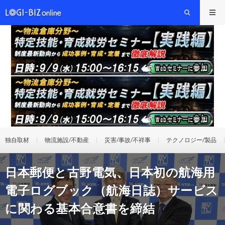
独自取材
物流施設/不動産
災害/事故/不祥事
テクノロジー/製品
日本郵便と古野電気、日本初の航海用
電子ログブック（航海日誌）サービス
に関わる基本合意書を締結