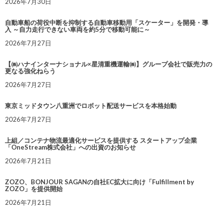
2026年7月30日
自動車船の荷役中断を抑制する自動車移動用「スケーター」を開発・導
入 ～自力走行できない車両を約5分で移動可能に～
2026年7月27日
【㈱ハナインターナショナル×星清重機運輸㈱】グループ会社で販売力の
更なる強化ねらう
2026年7月27日
東京ミッドタウン八重洲でロボット配送サービスを本格始動
2026年7月27日
上組／コンテナ物流最適化サービスを提供する スタートアップ企業
「OneStream株式会社」への出資のお知らせ
2026年7月21日
ZOZO、BONJOUR SAGANの自社EC拡大に向け「Fulfillment by
ZOZO」を提供開始
2026年7月21日