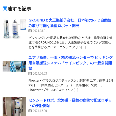
関連する記事
GROUNDと大王製紙子会社、日本初のRFID自動読
み取り可能な新型ロボット開発
2021.03.01
ピッキングした商品を載せれば個数など把握、作業負荷を低
減可能 GROUNDは3月1日、大王製紙子会社でICタグ製造な
どを手掛けるダイオーエンジニアリン[…]
ユアサ商事、千葉・柏の物流センターで ピッキング
用自動搬送システム「ツインピック」の一般公開開
始
2024.06.03
Phoxterやプラスロジスティクスと共同開発 ユアサ商事は5月
29日、「関東物流センター」（千葉県柏市）で同日、
Phoxterやプラスロジスティクス[…]
センシードロボ、北海道・函館の病院で配送ロボッ
トの実証開始
2024.12.09