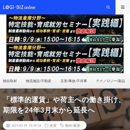
独自取材
物流施設/不動産
災害/事故/不祥事
テクノロジー/製品
「標準的運賃」や荷主への働き掛け、
期限を24年3月末から延長へ
2023.05.19 19:36:54
政策
動向/展望