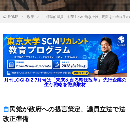
政策
「標準的運賃」や荷主への働き掛け、期限を24年3月末
HOME
月刊LOGI-BIZ 7月号は「未来を創る輸送改革」 先行企業の
生存戦略を徹底取材
自民党が政府への提言策定、議員立法で法
改正準備