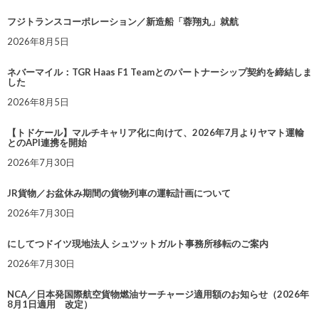
フジトランスコーポレーション／新造船「蓉翔丸」就航
2026年8月5日
ネバーマイル：TGR Haas F1 Teamとのパートナーシップ契約を締結しま
した
2026年8月5日
【トドケール】マルチキャリア化に向けて、2026年7月よりヤマト運輸
とのAPI連携を開始
2026年7月30日
JR貨物／お盆休み期間の貨物列車の運転計画について
2026年7月30日
にしてつドイツ現地法人 シュツットガルト事務所移転のご案内
2026年7月30日
NCA／日本発国際航空貨物燃油サーチャージ適用額のお知らせ（2026年
8月1日適用 改定）