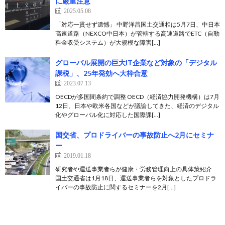
に厳重注意
2025.05.08
「対応一貫せず遺憾」 中野洋昌国土交通相は5月7日、中日本
高速道路（NEXCO中日本）が管轄する高速道路でETC（自動
料金収受システム）が大規模な障害[…]
グローバル展開の巨大IT企業など対象の「デジタル
課税」、25年発効へ大枠合意
2023.07.13
OECDが多国間条約で調整 OECD（経済協力開発機構）は7月
12日、日本や欧米各国などが議論してきた、経済のデジタル
化やグローバル化に対応した国際課[…]
国交省、プロドライバーの事故防止へ2月にセミナ
ー
2019.01.18
研究者や運送事業者らが健康・労務管理向上の具体策紹介
国土交通省は1月18日、運送事業者らを対象としたプロドラ
イバーの事故防止に関するセミナーを2月[…]