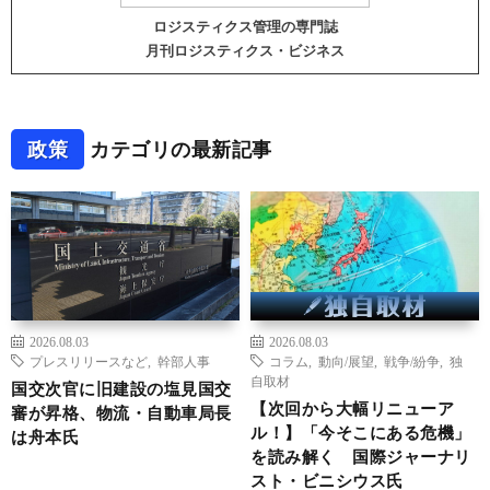
ロジスティクス管理の専門誌
月刊ロジスティクス・ビジネス
政策
カテゴリの最新記事
2026.08.03
2026.08.03
プレスリリースなど
,
幹部人事
コラム
,
動向/展望
,
戦争/紛争
,
独
自取材
国交次官に旧建設の塩見国交
【次回から大幅リニューア
審が昇格、物流・自動車局長
ル！】「今そこにある危機」
は舟本氏
を読み解く 国際ジャーナリ
スト・ビニシウス氏