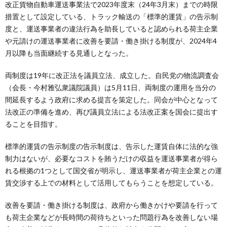
改正貨物自動車運送事業法で2023年度末（24年3月末）までの時限
措置として設定している、トラック輸送の「標準的運賃」の告示制
度と、運送事業者の違法行為を助長していると認められる荷主企業
や元請けの運送事業者に改善を要請・働き掛ける制度が、2024年4
月以降も当面継続する見通しとなった。
両制度は19年に改正法を議員立法、成立した。自民党の物流調査会
（会長・今村雅弘衆議院議員）は5月11日、両制度の運用を当分の
間延長するよう政府に求める提言を策定した。同会が中心となって
法改正の準備を進め、再び議員立法による法改正案を国会に提出す
ることを目指す。
標準的運賃の告示制度の告示制度は、告示した運賃自体に法的な強
制力はないが、必要なコストを賄うだけの収益を運送事業者が得ら
れる根拠の1つとして国交省が明示し、運送事業者が荷主企業との運
賃交渉する上での材料として活用してもらうことを想定している。
改善を要請・働き掛ける制度は、政府から働きかけや要請を行って
も荷主企業などが長時間の荷待ちといった問題行為を改善しない場