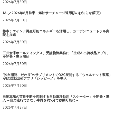
2026年7月30日
JAL／2026年8月前半 燃油サーチャージ適用額のお知らせ(変更)
2026年7月30日
椿本チエイン／再生可能エネルギーを活用し、カーボンニュートラル実
現を加速
2026年7月30日
三井倉庫ホールディングス、受託物流業務に 「生成AI出荷検品アプリ」
を開発・導入開始
2026年7月30日
“独自開発こだわり”のサプリメントでD2C展開する「ウェルモット製薬」
がEC自動出荷アプリ「シッピーノ」を導入
2026年7月30日
自動車船の荷役中断を抑制する自動車移動用「スケーター」を開発・導
入 ～自力走行できない車両を約5分で移動可能に～
2026年7月27日