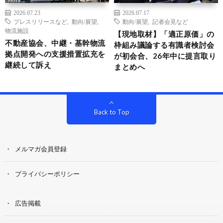
2026.07.23
2026.07.17
プレスリリースなど
,
動向/展望
,
動向/展望
,
記者会見など
物流施設
【現地取材】「適正原価」の
不動産協会、中継・基幹物流
枠組み議論する有識者検討会
拠点開発への支援措置拡充を
が初会合、26年中に提言取り
継続して訴え
まとめへ
Back to Top
メルマガ会員登録
プライバシーポリシー
広告掲載