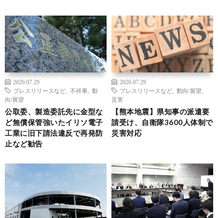
2026.07.29
2026.07.29
プレスリリースなど
,
不祥事
,
動
プレスリリースなど
,
動向/展望
,
向/展望
災害
公取委、製造委託先に金型な
【熊本地震】県知事の派遣要
ど無償保管強いたイリソ電子
請受け、自衛隊3600人体制で
工業に旧下請法違反で再発防
災害対応
止など勧告