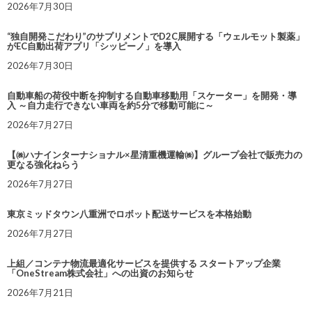
2026年7月30日
“独自開発こだわり”のサプリメントでD2C展開する「ウェルモット製薬」
がEC自動出荷アプリ「シッピーノ」を導入
2026年7月30日
自動車船の荷役中断を抑制する自動車移動用「スケーター」を開発・導
入 ～自力走行できない車両を約5分で移動可能に～
2026年7月27日
【㈱ハナインターナショナル×星清重機運輸㈱】グループ会社で販売力の
更なる強化ねらう
2026年7月27日
東京ミッドタウン八重洲でロボット配送サービスを本格始動
2026年7月27日
上組／コンテナ物流最適化サービスを提供する スタートアップ企業
「OneStream株式会社」への出資のお知らせ
2026年7月21日