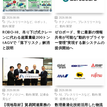
2026.08.06
2026.08.06
プレスリリースなど
,
ロボット
,
テクノロジー
,
プレスリリースな
動向/展望
ど
,
動向/展望
ROBO-HI、吊り下げ式クレー
ゼロボード、常に最新の情報
ンに代わる超重量級200トン
共有が可能な“動的サプライヤ
tAGVで「落下リスク」解消
ー管理”実現する新システムの
と説明
提供開始へ
2026.08.06
2026.08.06
テクノロジー
,
動向/展望
,
記者会
AI
,
プレスリリースなど
,
動向/展
見など
望
,
提携/合弁など
【現地取材】貿易関連業務の
数理最適化技術活用した物流