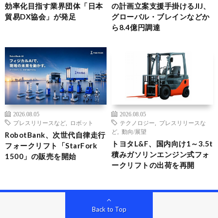
効率化目指す業界団体「日本
の計画立案支援手掛けるJIJ、
貿易DX協会」が発足
グローバル・ブレインなどか
ら8.4億円調達
2026.08.05
2026.08.05
プレスリリースなど
,
ロボット
テクノロジー
,
プレスリリースな
ど
,
動向/展望
RobotBank、次世代自律走行
トヨタL&F、国内向け1～3.5t
フォークリフト「StarFork
積みガソリンエンジン式フォ
1500」の販売を開始
ークリフトの出荷を再開
Back to Top