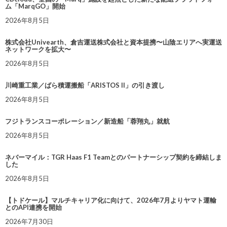
ム「MarqGO」開始
2026年8月5日
株式会社Univearth、倉吉運送株式会社と資本提携〜山陰エリアへ実運送
ネットワークを拡大〜
2026年8月5日
川崎重工業／ばら積運搬船「ARISTOS II」の引き渡し
2026年8月5日
フジトランスコーポレーション／新造船「蓉翔丸」就航
2026年8月5日
ネバーマイル：TGR Haas F1 Teamとのパートナーシップ契約を締結しま
した
2026年8月5日
【トドケール】マルチキャリア化に向けて、2026年7月よりヤマト運輸
とのAPI連携を開始
2026年7月30日