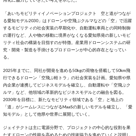
「あいちモビリティイノベーションプロジェクト 空と道がつなが
る愛知モデル2030」はドローンや空飛ぶクルマなどの「空」で活躍
するモビリティの社会実装の早期化や、自動運転車両との同時制御
の運行など、人や物の移動に境界がなくなる愛知県発の新しいモビ
リティ社会の構築を目指すのが特徴。産業用ドローンシステムの研
究・開発・製造を手掛けるプロドローンが中心的存在となってい
る。
2025年までに、同社が開発を進める50kgの荷物を搭載して50km飛
行できるドローン「空飛ぶ軽トラ」の社会実装を計画。愛知県や県
内企業が連携してビジネスモデルを確立し、自動運転や「空飛ぶク
ルマ」など、他領域の革新的なビジネスモデルとの融合を図る。
2030年を目標に、新たなモビリティ領域である「空」と地上の
「道」がシームレスにつながるMaaSの新しいモデルを確立し、「愛
知モデル」として他県や世界に展開していく。
ジェイテクトは主に電源分野で、プロジェクトの中心的な役割を果
たすドローンの性能を高めるための技術協力を進めていくと説明し