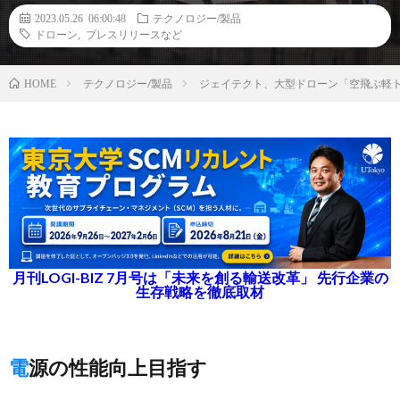
2023.05.26 06:00:48
テクノロジー/製品
ドローン
,
プレスリリースなど
テクノロジー/製品
ジェイテクト、大型ドローン「空飛ぶ軽
HOME
月刊LOGI-BIZ 7月号は「未来を創る輸送改革」 先行企業の
生存戦略を徹底取材
電源の性能向上目指す