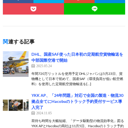
関連する記事
DHL、国産SAF使った日本初の定期航空貨物輸送を
中部国際空港で開始
2025.05.24
年間720万リットルを使用予定 DHLジャパンは5月23日、貨
物機として日本で初めて、国産SAF（環境負荷が低い航空燃
料）を使用した定期航空貨物輸送を[…]
YKK AP、「24年問題」対応で全国の製造・物流30
拠点全てにHacobuのトラック予約受付サービス導
入完了
2024.11.05
荷待ち時間を大幅短縮、「データ駆動型の物流効率化」図る
YKK APとHacobuの両社は11月5日、Hacobuのトラック予約