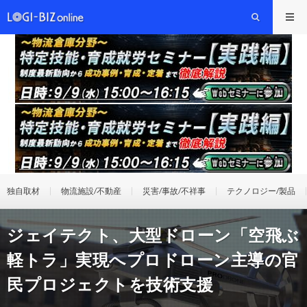
独自取材
物流施設/不動産
災害/事故/不祥事
テクノロジー/製品
ジェイテクト、大型ドローン「空飛ぶ
軽トラ」実現へプロドローン主導の官
民プロジェクトを技術支援