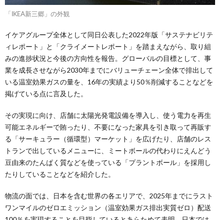
「IKEA新三郷」の外観
イケアグループ全体として同日公表した2022年版「サステナビリテ
ィレポート」と「クライメートレポート」を踏まえながら、取り組
みの進捗状況と今後の方向性を報告。グローバルの目標として、事
業を成長させながら2030年までにバリューチェーン全体で排出して
いる温室効果ガスの量を、16年の実績より50％削減することなどを
掲げている点に言及した。
その実現に向け、店舗に太陽光発電設備を導入し、使う電力を再生
可能エネルギーで賄ったり、不要になった家具を引き取って再販す
る「サーキュラー（循環型）マーケット」を広げたり、店舗のレス
トランで出しているメニューに、ミートボールの代わりにえんどう
豆由来のたんぱく質などを使っている「プラントボール」を採用し
たりしていることなどを紹介した。
物流の面では、日本を含む世界の各エリアで、2025年までにラスト
ワンマイルのゼロエミッション（温室効果ガス排出実質ゼロ）配送
100％を実現することを目指しているとあらためて表明。日本では