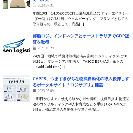
2024.07.31
年間130t、14.3%のCO2排出量削減見込む ディーエイチシー
（DHC）は7月31日、ウェルビーイング・ブランドとしての
取り組みの一環として、商品[…]
郵船ロジ、インドネシアとオーストラリアでGDP認
証を取得
2021.10.29
24カ国・地域で準拠体制構築済み 郵船ロジスティクスは10
月28日、マレーシア現地法人「TASCO BERHAD」傘下の
「Gold Cold Tran[…]
CAPES、つまずきがちな物流自動化の導入後押しす
るポータルサイト「ロジサプリ」開設
2023.05.09
「明日からすぐに使える確かな最旬情報」提供目指す 物流関
連のコンサルティングや人材育成などを手掛けるCAPESは5
月8日、物流業務の自動化を促進させる[…]