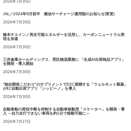
2026年7月30日
JAL／2026年8月前半 燃油サーチャージ適用額のお知らせ(変更)
2026年7月30日
椿本チエイン／再生可能エネルギーを活用し、カーボンニュートラル実
現を加速
2026年7月30日
三井倉庫ホールディングス、受託物流業務に 「生成AI出荷検品アプリ」
を開発・導入開始
2026年7月30日
“独自開発こだわり”のサプリメントでD2C展開する「ウェルモット製薬」
がEC自動出荷アプリ「シッピーノ」を導入
2026年7月30日
自動車船の荷役中断を抑制する自動車移動用「スケーター」を開発・導
入 ～自力走行できない車両を約5分で移動可能に～
2026年7月27日