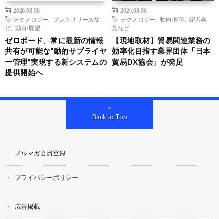
2026.08.06
2026.08.06
テクノロジー
,
プレスリリースな
テクノロジー
,
動向/展望
,
記者会
ど
,
動向/展望
見など
ゼロボード、常に最新の情報
【現地取材】貿易関連業務の
共有が可能な“動的サプライヤ
効率化目指す業界団体「日本
ー管理”実現する新システムの
貿易DX協会」が発足
提供開始へ
Back to Top
メルマガ会員登録
プライバシーポリシー
広告掲載