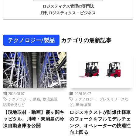
ロジスティクス管理の専門誌
月刊ロジスティクス・ビジネス
テクノロジー/製品
カテゴリの最新記事
2026.08.07
2026.08.07
テクノロジー
,
動画
,
物流施設
,
テクノロジー
,
プレスリリースな
記者会見など
ど
,
動向/展望
【現地取材・動画】霞ヶ関キ
ロジスネクストが防爆仕様車
ャピタル、川崎・東扇島の冷
のフォークをフルモデルチェ
凍自動倉庫を公開
ンジ、オペレーターの快適性
向上図る