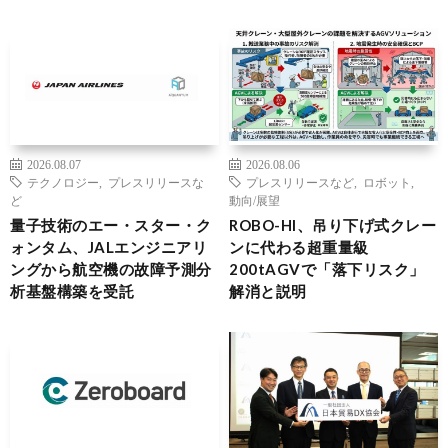
2026.08.07
2026.08.06
テクノロジー
,
プレスリリースな
プレスリリースなど
,
ロボット
,
ど
動向/展望
量子技術のエー・スター・ク
ROBO-HI、吊り下げ式クレー
ォンタム、JALエンジニアリ
ンに代わる超重量級
ングから航空機の故障予測分
200tAGVで「落下リスク」
析基盤構築を受託
解消と説明