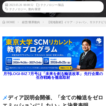
2023.05.26 06:00:52
テクノロジー/製品
テクノロジー
,
動向/展望
経営/業界動向
【現地取材】イケア・ジャパン、サステナビリ
HOME
月刊LOGI-BIZ 7月号は「未来を創る輸送改革」 先行企業の
生存戦略を徹底取材
メディア説明会開催、「全ての輸送をゼロ
エミッションにしたい」と決意表明