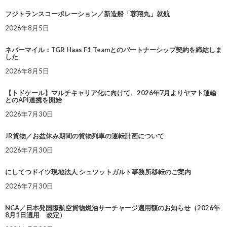
フジトランスコーポレーション／新造船「蓉翔丸」就航
2026年8月5日
ネバーマイル：TGR Haas F1 Teamとのパートナーシップ契約を締結しま
した
2026年8月5日
【トドケール】マルチキャリア化に向けて、2026年7月よりヤマト運輸
とのAPI連携を開始
2026年7月30日
JR貨物／お盆休み期間の貨物列車の運転計画について
2026年7月30日
にしてつドイツ現地法人 シュツットガルト事務所移転のご案内
2026年7月30日
NCA／日本発国際航空貨物燃油サーチャージ適用額のお知らせ（2026年
8月1日適用 改定）