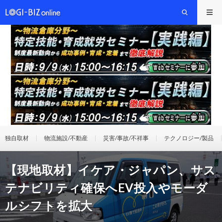
独自取材
物流施設/不動産
災害/事故/不祥事
テクノロジー/製品
【現地取材】イケア・ジャパン、サス
テナビリティ確保へEV投入やモーダ
ルシフトを拡大