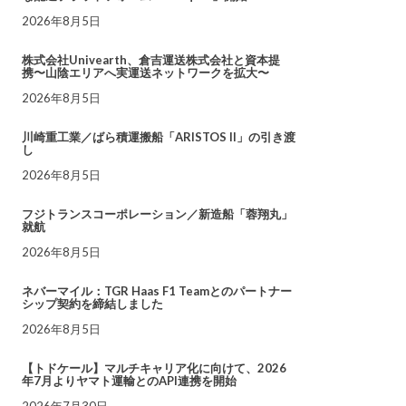
2026年8月5日
株式会社Univearth、倉吉運送株式会社と資本提
携〜山陰エリアへ実運送ネットワークを拡大〜
2026年8月5日
川崎重工業／ばら積運搬船「ARISTOS II」の引き渡
し
2026年8月5日
フジトランスコーポレーション／新造船「蓉翔丸」
就航
2026年8月5日
ネバーマイル：TGR Haas F1 Teamとのパートナー
シップ契約を締結しました
2026年8月5日
【トドケール】マルチキャリア化に向けて、2026
年7月よりヤマト運輸とのAPI連携を開始
2026年7月30日