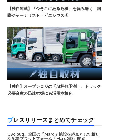
【独自連載】「今そこにある危機」を読み解く 国
際ジャーナリスト・ビニシウス氏
【独自】オープンロジの「AI梱包予測」、トラック
必要台数の迅速把握にも活用本格化
プレスリリースまとめてチェック
CBcloud、全国の「Marq」施設を起点とした新た
な配送プラットフォーム「MarqGO」開始