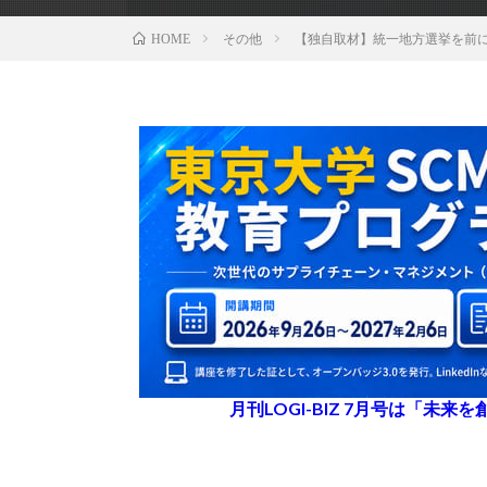
その他
【独自取材】統一地方選挙を前
HOME
月刊LOGI-BIZ 7月号は「未