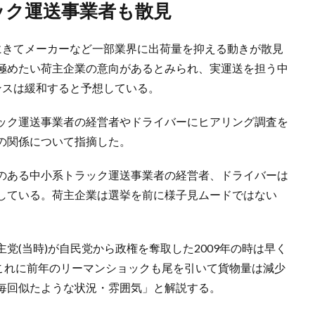
ック運送事業者も散見
にきてメーカーなど一部業界に出荷量を抑える動きが散見
極めたい荷主企業の意向があるとみられ、実運送を担う中
ンスは緩和すると予想している。
ック運送事業者の経営者やドライバーにヒアリング調査を
の関係について指摘した。
のある中小系トラック運送事業者の経営者、ドライバーは
している。荷主企業は選挙を前に様子見ムードではない
党(当時)が自民党から政権を奪取した2009年の時は早く
、これに前年のリーマンショックも尾を引いて貨物量は減少
毎回似たような状況・雰囲気」と解説する。