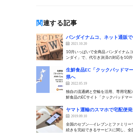
関連する記事
バンダイナムコ、ネット通販で
2021.10.20
10月いっぱいで全商品 バンダイナ
ンダイ」で、代引き決済の対応を10月い
生鮮食品EC「クックパッドマート
県へ
2022.05.19
独自の流通網と空輸を活用、専用宅配ボッ
鮮食品のECサイト「クックパッドマート
ヤマト運輸のスマホで宅配便発
2019.09.10
全国のセブン―イレブンとファミリー
続きを完結できるサービスに関し、全国