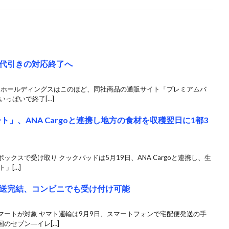
代引きの対応終了へ
ムコホールディングスはこのほど、同社商品の通販サイト「プレミアムバ
っぱいで終了[…]
」、ANA Cargoと連携し地方の食材を収穫翌日に1都3
クスで受け取り クックパッドは5月19日、ANA Cargoと連携し、生
」[…]
送完結、コンビニでも受け付け可能
マートが対象 ヤマト運輸は9月9日、スマートフォンで宅配便発送の手
のセブン―イレ[…]