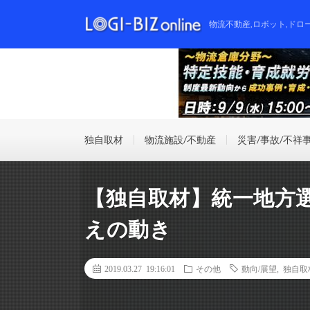
物流不動産,ロボット,ドロ
独自取材
物流施設/不動産
災害/事故/不祥
【独自取材】統一地方
えの動き
2019.03.27 19:16:01
その他
動向/展望
,
独自取