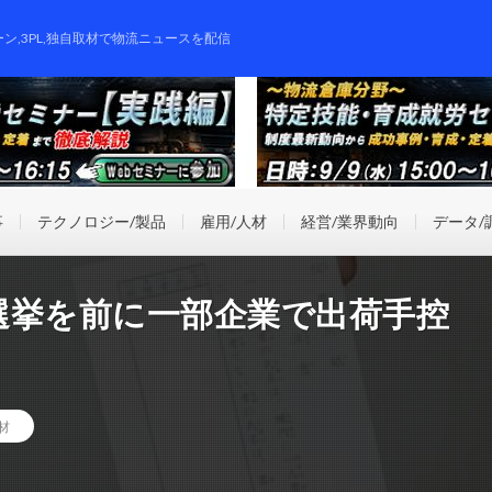
ーン,3PL,独自取材で物流ニュースを配信
事
テクノロジー/製品
雇用/人材
経営/業界動向
データ/
選挙を前に一部企業で出荷手控
材