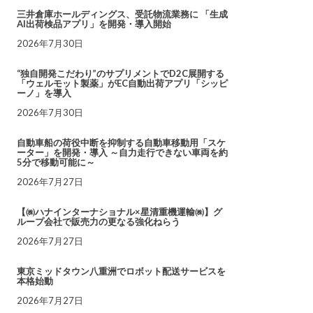
三井倉庫ホールディングス、受託物流業務に 「生成
AI出荷検品アプリ」を開発・導入開始
2026年7月30日
“独自開発こだわり”のサプリメントでD2C展開する
「ウェルモット製薬」がEC自動出荷アプリ「シッピ
ーノ」を導入
2026年7月30日
自動車船の荷役中断を抑制する自動車移動用「スケ
ーター」を開発・導入 ～自力走行できない車両を約
5分で移動可能に～
2026年7月27日
【㈱ハナインターナショナル×星清重機運輸㈱】グ
ループ会社で販売力の更なる強化ねらう
2026年7月27日
東京ミッドタウン八重洲でロボット配送サービスを
本格始動
2026年7月27日