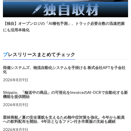
【独自】オープンロジの「AI梱包予測」、トラック必要台数の迅速把握
にも活用本格化
プレスリリースまとめてチェック
両備システムズ、物流自動化システムを手掛ける 株式会社APTを子会社
化
2026年8月9日
Shippio、「輸送中の商品」の可視化をInvoiceのAI-OCRで自動化する新
機能を提供開始
2026年8月9日
栗林商船／夏の安全運航を支えるため熱中症対策を強化。今年から船員
への飲料配布を開始、4年目となるファン付き作業服の支給も継続
2026年8月9日