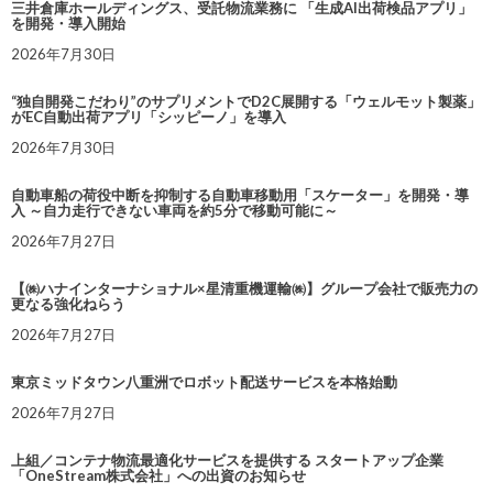
三井倉庫ホールディングス、受託物流業務に 「生成AI出荷検品アプリ」
を開発・導入開始
2026年7月30日
“独自開発こだわり”のサプリメントでD2C展開する「ウェルモット製薬」
がEC自動出荷アプリ「シッピーノ」を導入
2026年7月30日
自動車船の荷役中断を抑制する自動車移動用「スケーター」を開発・導
入 ～自力走行できない車両を約5分で移動可能に～
2026年7月27日
【㈱ハナインターナショナル×星清重機運輸㈱】グループ会社で販売力の
更なる強化ねらう
2026年7月27日
東京ミッドタウン八重洲でロボット配送サービスを本格始動
2026年7月27日
上組／コンテナ物流最適化サービスを提供する スタートアップ企業
「OneStream株式会社」への出資のお知らせ