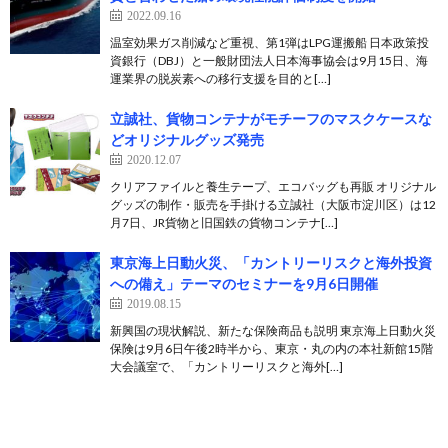
2022.09.16
温室効果ガス削減など重視、第1弾はLPG運搬船 日本政策投
資銀行（DBJ）と一般財団法人日本海事協会は9月15日、海
運業界の脱炭素への移行支援を目的と[…]
立誠社、貨物コンテナがモチーフのマスクケースな
どオリジナルグッズ発売
2020.12.07
クリアファイルと養生テープ、エコバッグも再販 オリジナル
グッズの制作・販売を手掛ける立誠社（大阪市淀川区）は12
月7日、JR貨物と旧国鉄の貨物コンテナ[…]
東京海上日動火災、「カントリーリスクと海外投資
への備え」テーマのセミナーを9月6日開催
2019.08.15
新興国の現状解説、新たな保険商品も説明 東京海上日動火災
保険は9月6日午後2時半から、東京・丸の内の本社新館15階
大会議室で、「カントリーリスクと海外[…]