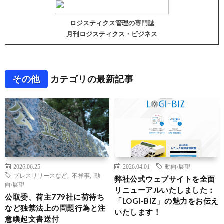
ロジスティクス管理の専門誌
月刊ロジスティクス・ビジネス
その他
カテゴリの最新記事
2026.06.25
2026.04.01
動向/展望
プレスリリースなど
,
不祥事
,
動
弊社公式ウェブサイトを全面
向/展望
リニューアルいたしました：
公取委、荷主779社に荷待ち
「LOGI-BIZ」の魅力をお伝え
など独禁法上の問題行為と注
いたします！
意喚起文書送付