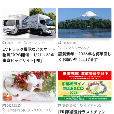
2026.01.09
タイアップ2
2026.01.01
プレスリリースなど
EVトラック展示などスマート
謹賀新年・2026年も何卒宜し
物流EXPO開催！1/21～23＠
くお願い申し上げます
東京ビッグサイト[PR]
2025.12.25
2025.10.06
タイアップ2
その他の記事
,
プレスリリースな
[PR]事前登録ラストチャン