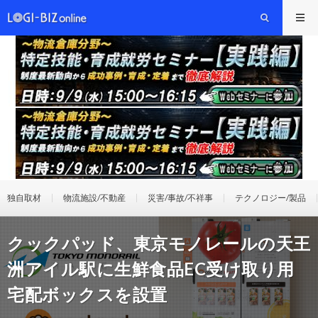
独自取材
物流施設/不動産
災害/事故/不祥事
テクノロジー/製品
クックパッド、東京モノレールの天王
洲アイル駅に生鮮食品EC受け取り用
宅配ボックスを設置