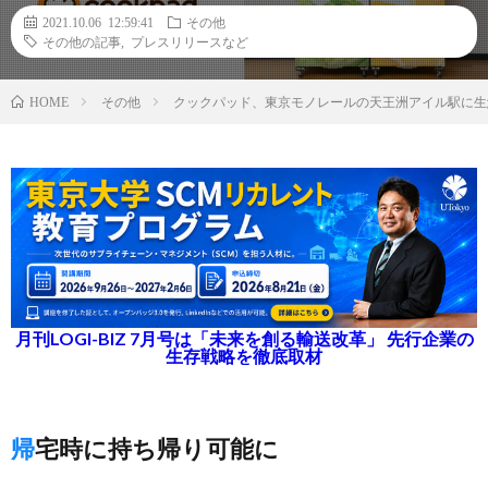
2021.10.06 12:59:41
その他
その他の記事
,
プレスリリースなど
その他
クックパッド、東京モノレールの天王洲アイル駅に生
HOME
月刊LOGI-BIZ 7月号は「未来を創る輸送改革」 先行企業の
生存戦略を徹底取材
帰宅時に持ち帰り可能に