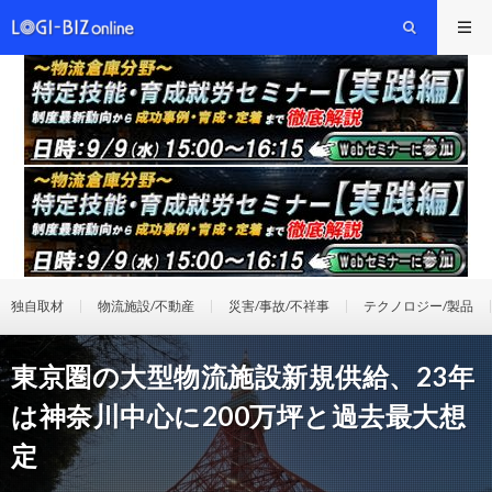
独自取材
物流施設/不動産
災害/事故/不祥事
テクノロジー/製品
東京圏の大型物流施設新規供給、23年
は神奈川中心に200万坪と過去最大想
定