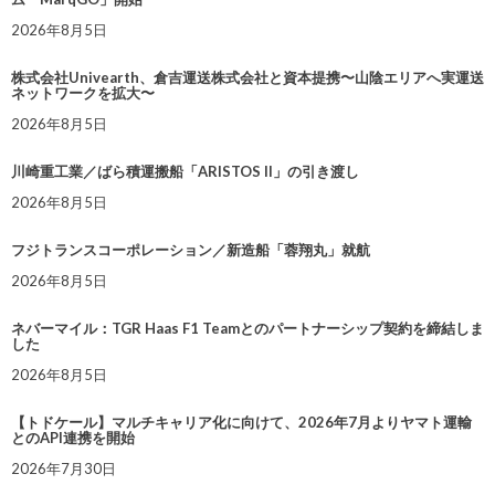
2026年8月5日
株式会社Univearth、倉吉運送株式会社と資本提携〜山陰エリアへ実運送
ネットワークを拡大〜
2026年8月5日
川崎重工業／ばら積運搬船「ARISTOS II」の引き渡し
2026年8月5日
フジトランスコーポレーション／新造船「蓉翔丸」就航
2026年8月5日
ネバーマイル：TGR Haas F1 Teamとのパートナーシップ契約を締結しま
した
2026年8月5日
【トドケール】マルチキャリア化に向けて、2026年7月よりヤマト運輸
とのAPI連携を開始
2026年7月30日