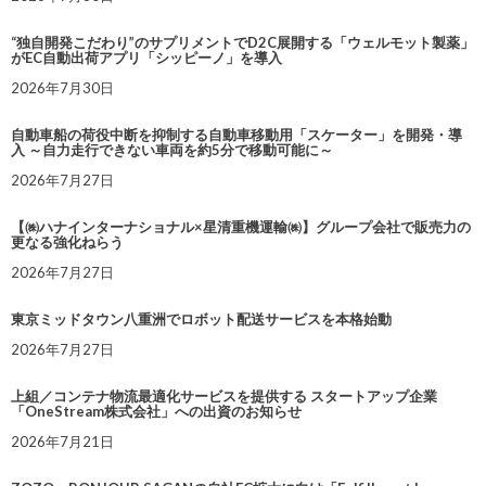
“独自開発こだわり”のサプリメントでD2C展開する「ウェルモット製薬」
がEC自動出荷アプリ「シッピーノ」を導入
2026年7月30日
自動車船の荷役中断を抑制する自動車移動用「スケーター」を開発・導
入 ～自力走行できない車両を約5分で移動可能に～
2026年7月27日
【㈱ハナインターナショナル×星清重機運輸㈱】グループ会社で販売力の
更なる強化ねらう
2026年7月27日
東京ミッドタウン八重洲でロボット配送サービスを本格始動
2026年7月27日
上組／コンテナ物流最適化サービスを提供する スタートアップ企業
「OneStream株式会社」への出資のお知らせ
2026年7月21日