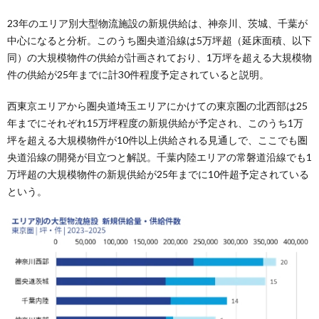
23年のエリア別大型物流施設の新規供給は、神奈川、茨城、千葉が
中心になると分析。このうち圏央道沿線は5万坪超（延床面積、以下
同）の大規模物件の供給が計画されており、1万坪を超える大規模物
件の供給が25年までに計30件程度予定されていると説明。
西東京エリアから圏央道埼玉エリアにかけての東京圏の北西部は25
年までにそれぞれ15万坪程度の新規供給が予定され、このうち1万
坪を超える大規模物件が10件以上供給される見通しで、ここでも圏
央道沿線の開発が目立つと解説。千葉内陸エリアの常磐道沿線でも1
万坪超の大規模物件の新規供給が25年までに10件超予定されている
という。