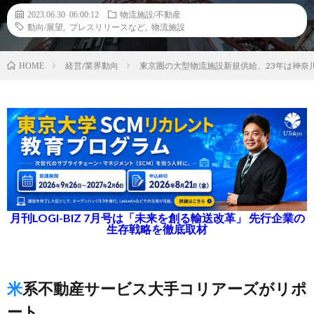
2023.06.30 06:00:12
物流施設/不動産
動向/展望
,
プレスリリースなど
,
物流施設
経営/業界動向
東京圏の大型物流施設新規供給、23年は神奈
HOME
月刊LOGI-BIZ 7月号は「未来を創る輸送改革」 先行企業の
生存戦略を徹底取材
米系不動産サービス大手コリアーズがリポ
ート