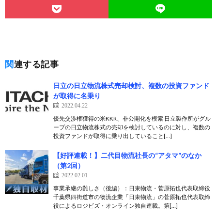
関連する記事
日立の日立物流株式売却検討、複数の投資ファンド
が取得に名乗り
2022.04.22
優先交渉権獲得の米KKR、非公開化を模索 日立製作所がグル
ープの日立物流株式の売却を検討しているのに対し、複数の
投資ファンドが取得に乗り出していること[…]
【好評連載！】二代目物流社長の“アタマ”のなか
（第2回）
2022.02.01
事業承継の難しさ（後編）：日東物流・菅原拓也代表取締役
千葉県四街道市の物流企業「日東物流」の菅原拓也代表取締
役によるロジビズ・オンライン独自連載。第[…]