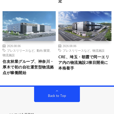
定
2026.08.06
2026.08.06
プレスリリースなど
,
動向/展望
,
プレスリリースなど
,
物流施設
物流施設
CRE、埼玉・朝霞で同一エリ
住友林業グループ、神奈川・
ア内の物流施設2棟目開発に
厚木で初の自社運営型物流拠
本格着手
点が稼働開始
Back to Top