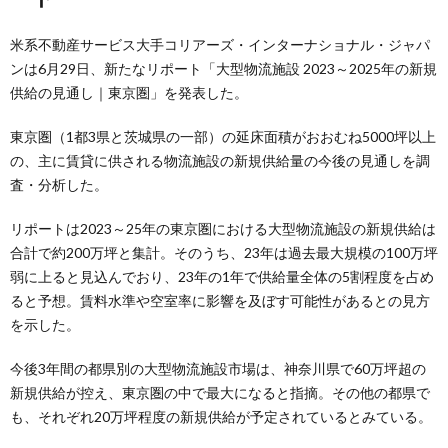
米系不動産サービス大手コリアーズ・インターナショナル・ジャパ
ンは6月29日、新たなリポート「大型物流施設 2023～2025年の新規
供給の見通し｜東京圏」を発表した。
東京圏（1都3県と茨城県の一部）の延床面積がおおむね5000坪以上
の、主に賃貸に供される物流施設の新規供給量の今後の見通しを調
査・分析した。
リポートは2023～25年の東京圏における大型物流施設の新規供給は
合計で約200万坪と集計。そのうち、23年は過去最大規模の100万坪
弱に上ると見込んでおり、23年の1年で供給量全体の5割程度を占め
ると予想。賃料水準や空室率に影響を及ぼす可能性があるとの見方
を示した。
今後3年間の都県別の大型物流施設市場は、神奈川県で60万坪超の
新規供給が控え、東京圏の中で最大になると指摘。その他の都県で
も、それぞれ20万坪程度の新規供給が予定されているとみている。