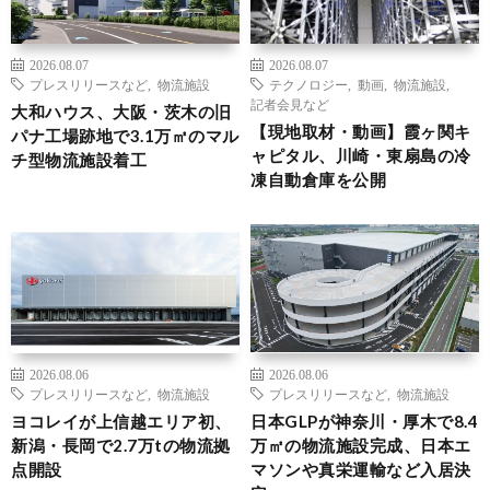
2026.08.07
2026.08.07
プレスリリースなど
,
物流施設
テクノロジー
,
動画
,
物流施設
,
記者会見など
大和ハウス、大阪・茨木の旧
【現地取材・動画】霞ヶ関キ
パナ工場跡地で3.1万㎡のマル
ャピタル、川崎・東扇島の冷
チ型物流施設着工
凍自動倉庫を公開
2026.08.06
2026.08.06
プレスリリースなど
,
物流施設
プレスリリースなど
,
物流施設
ヨコレイが上信越エリア初、
日本GLPが神奈川・厚木で8.4
新潟・長岡で2.7万tの物流拠
万㎡の物流施設完成、日本エ
点開設
マソンや真栄運輸など入居決