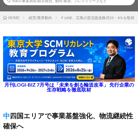
M&A/事業買収/経営統合
,
動向/展望
,
プレスリリースなど
経営/業界動向
F-LINE、広島の芸北急送株式33・4％を取得
HOME
月刊LOGI-BIZ 7月号は「未来を創る輸送改革」 先行企業の
生存戦略を徹底取材
中四国エリアで事業基盤強化、物流継続性
確保へ