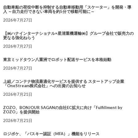
自動車船の荷役中断を抑制する自動車移動用「スケーター」を開発・導
入 ～自力走行できない車両を約5分で移動可能に～
2026年7月27日
【㈱ハナインターナショナル×星清重機運輸㈱】グループ会社で販売力の
更なる強化ねらう
2026年7月27日
東京ミッドタウン八重洲でロボット配送サービスを本格始動
2026年7月27日
上組／コンテナ物流最適化サービスを提供する スタートアップ企業
「OneStream株式会社」への出資のお知らせ
2026年7月21日
ZOZO、BONJOUR SAGANの自社EC拡大に向け「Fulfillment by
ZOZO」を提供開始
2026年7月21日
ロジポケ、「パスキー認証（MFA）」機能をリリース