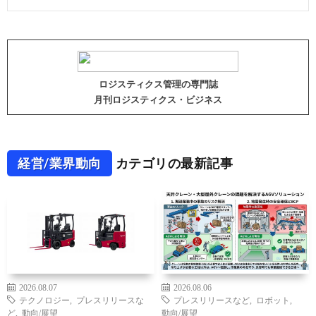
ロジスティクス管理の専門誌
月刊ロジスティクス・ビジネス
経営/業界動向
カテゴリの最新記事
2026.08.07
2026.08.06
テクノロジー
,
プレスリリースな
プレスリリースなど
,
ロボット
,
ど
,
動向/展望
動向/展望