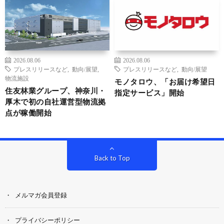
2026.08.06
2026.08.06
プレスリリースなど
,
動向/展望
,
プレスリリースなど
,
動向/展望
物流施設
モノタロウ、「お届け希望日
住友林業グループ、神奈川・
指定サービス」開始
厚木で初の自社運営型物流拠
点が稼働開始
Back to Top
メルマガ会員登録
プライバシーポリシー