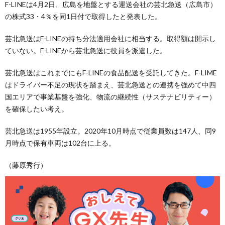
F-LINEは4月2日、広島を地盤とする運送会社の芸北急送（広島市）
の株式33・4％を同1日付で取得したと発表した。
芸北急送はF-LINEの持ち分法適用会社に相当する。取得額は開示し
ていない。F-LINEから芸北急送に役員を派遣した。
芸北急送はこれまでにもF-LINEの食品配送を受託してきた。F-LIME
はドライバー不足の現状を踏まえ、芸北急送との連携を強めて中四
国エリアで事業基盤を強化、物流の継続性（サステナビリティー）
を確保したい考え。
芸北急送は1955年設立。2020年10月時点で従業員数は147人、同9
月時点で保有車両は102台に上る。
（藤原秀行）