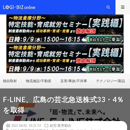
独自取材
物流施設/不動産
災害/事故/不祥事
テクノロジー/製品
F-LINE、広島の芸北急送株式33・4％
を取得
2021.04.02 16:21:53
経営/業界動向