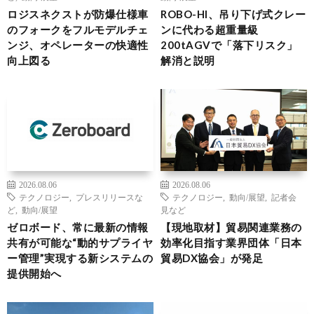
ロジスネクストが防爆仕様車
ROBO-HI、吊り下げ式クレー
のフォークをフルモデルチェ
ンに代わる超重量級
ンジ、オペレーターの快適性
200tAGVで「落下リスク」
向上図る
解消と説明
2026.08.06
2026.08.06
テクノロジー
,
プレスリリースな
テクノロジー
,
動向/展望
,
記者会
ど
,
動向/展望
見など
ゼロボード、常に最新の情報
【現地取材】貿易関連業務の
共有が可能な“動的サプライヤ
効率化目指す業界団体「日本
ー管理”実現する新システムの
貿易DX協会」が発足
提供開始へ