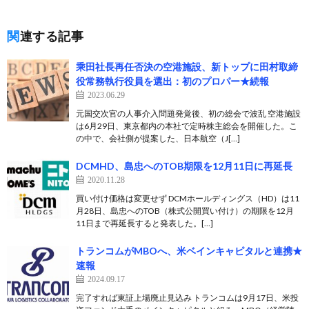
関連する記事
乘田社長再任否決の空港施設、新トップに田村取締
役常務執行役員を選出：初のプロパー★続報
2023.06.29
元国交次官の人事介入問題発覚後、初の総会で波乱 空港施設
は6月29日、東京都内の本社で定時株主総会を開催した。こ
の中で、会社側が提案した、日本航空（J[…]
DCMHD、島忠へのTOB期限を12月11日に再延長
2020.11.28
買い付け価格は変更せず DCMホールディングス（HD）は11
月28日、島忠へのTOB（株式公開買い付け）の期限を12月
11日まで再延長すると発表した。[…]
トランコムがMBOへ、米ベインキャピタルと連携★
速報
2024.09.17
完了すれば東証上場廃止見込み トランコムは9月17日、米投