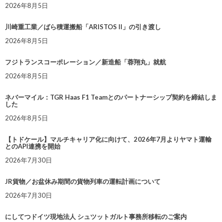
2026年8月5日
川崎重工業／ばら積運搬船「ARISTOS II」の引き渡し
2026年8月5日
フジトランスコーポレーション／新造船「蓉翔丸」就航
2026年8月5日
ネバーマイル：TGR Haas F1 Teamとのパートナーシップ契約を締結しま
した
2026年8月5日
【トドケール】マルチキャリア化に向けて、2026年7月よりヤマト運輸
とのAPI連携を開始
2026年7月30日
JR貨物／お盆休み期間の貨物列車の運転計画について
2026年7月30日
にしてつドイツ現地法人 シュツットガルト事務所移転のご案内