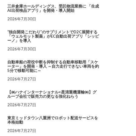
三井倉庫ホールディングス、受託物流業務に 「生成
AI出荷検品アプリ」を開発・導入開始
2026年7月30日
“独自開発こだわり”のサプリメントでD2C展開する
「ウェルモット製薬」がEC自動出荷アプリ「シッピ
ーノ」を導入
2026年7月30日
自動車船の荷役中断を抑制する自動車移動用「スケ
ーター」を開発・導入 ～自力走行できない車両を約
5分で移動可能に～
2026年7月27日
【㈱ハナインターナショナル×星清重機運輸㈱】グ
ループ会社で販売力の更なる強化ねらう
2026年7月27日
東京ミッドタウン八重洲でロボット配送サービスを
本格始動
2026年7月27日