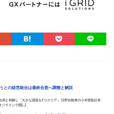
うとの経営統合は最終合意へ調整と解説
当局と和解し「大きな課題を1つクリア」 日野自動車の小木曽聡社長
オンラインで開[…]