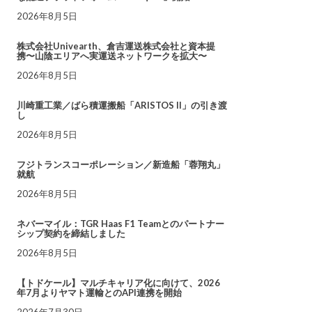
2026年8月5日
株式会社Univearth、倉吉運送株式会社と資本提
携〜山陰エリアへ実運送ネットワークを拡大〜
2026年8月5日
川崎重工業／ばら積運搬船「ARISTOS II」の引き渡
し
2026年8月5日
フジトランスコーポレーション／新造船「蓉翔丸」
就航
2026年8月5日
ネバーマイル：TGR Haas F1 Teamとのパートナー
シップ契約を締結しました
2026年8月5日
【トドケール】マルチキャリア化に向けて、2026
年7月よりヤマト運輸とのAPI連携を開始
2026年7月30日