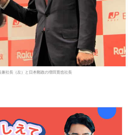
会長兼社長（左）と日本郵政の増田寛也社長