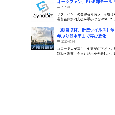
オークファン、BtoB卸モール
2023.08.16
サプライヤーの登録番号表示、今後は対
滞留在庫解消支援を手掛けるSynaBiz（
【独自取材、新型ウイルス】帝
年ぶり低水準まで再び悪化
2020.07.03
コロナ拡大が重し、他業界の下げ止まり
気動向調査（全国）結果を発表した。景