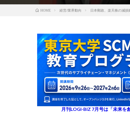
経営/業界動向
日本郵政、楽天株の減損
HOME
月刊LOGI-BIZ 7月号は「未