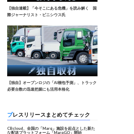
【独自連載】「今そこにある危機」を読み解く 国
際ジャーナリスト・ビニシウス氏
【独自】オープンロジの「AI梱包予測」、トラック
必要台数の迅速把握にも活用本格化
プレスリリースまとめてチェック
CBcloud、全国の「Marq」施設を起点とした新た
な配送プラットフォーム「MarqGO」開始