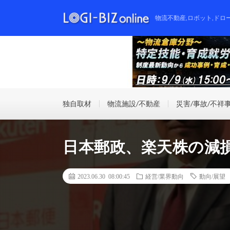
物流不動産,ロボット,ドロ
独自取材
物流施設/不動産
災害/事故/不祥
日本郵政、楽天株の減
2023.06.30 08:00:45
経営/業界動向
動向/展望