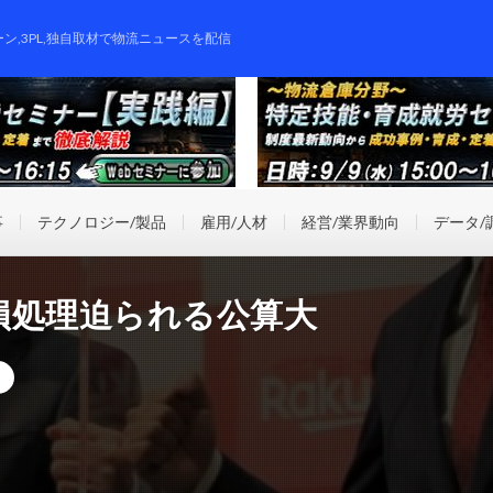
ーン,3PL,独自取材で物流ニュースを配信
事
テクノロジー/製品
雇用/人材
経営/業界動向
データ/
損処理迫られる公算大