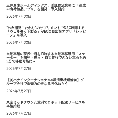
三井倉庫ホールディングス、受託物流業務に 「生成
AI出荷検品アプリ」を開発・導入開始
2026年7月30日
“独自開発こだわり”のサプリメントでD2C展開する
「ウェルモット製薬」がEC自動出荷アプリ「シッピ
ーノ」を導入
2026年7月30日
自動車船の荷役中断を抑制する自動車移動用「スケ
ーター」を開発・導入 ～自力走行できない車両を約
5分で移動可能に～
2026年7月27日
【㈱ハナインターナショナル×星清重機運輸㈱】グ
ループ会社で販売力の更なる強化ねらう
2026年7月27日
東京ミッドタウン八重洲でロボット配送サービスを
本格始動
2026年7月27日