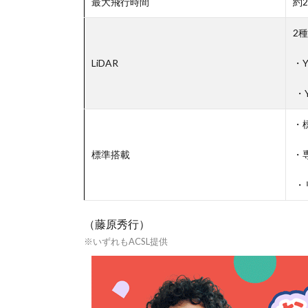
最大飛行時間
約2
2
LiDAR
・Y
・Ye
・
標準搭載
・
・
（藤原秀行）
※いずれもACSL提供