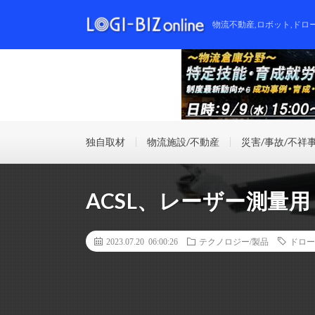
物流不動産,ロボット,ドロ
独自取材
物流施設/不動産
災害/事故/不祥
ACSL、レーザー測量
2023.07.20 06:00:26
テクノロジー/製品
ドロー