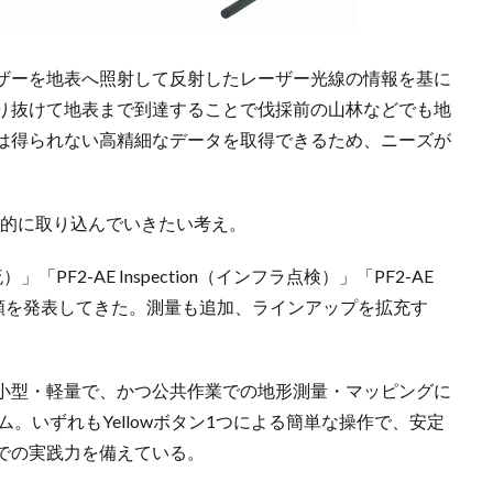
ザーを地表へ照射して反射したレーザー光線の情報を基に
り抜けて地表まで到達することで伐採前の山林などでも地
は得られない高精細なデータを取得できるため、ニーズが
極的に取り込んでいきたい考え。
流）」「PF2-AE Inspection（インフラ点検）」「PF2-AE
/警備）」の3種類を発表してきた。測量も追加、ラインアップを拡充す
ltra2」は小型・軽量で、かつ公共作業での地形測量・マッピングに
ム。いずれもYellowボタン1つによる簡単な操作で、安定
での実践力を備えている。