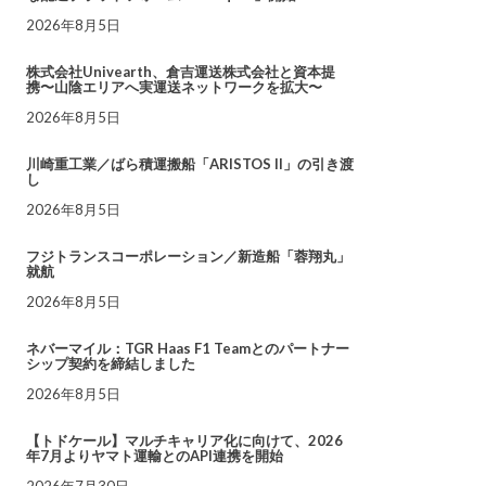
2026年8月5日
株式会社Univearth、倉吉運送株式会社と資本提
携〜山陰エリアへ実運送ネットワークを拡大〜
2026年8月5日
川崎重工業／ばら積運搬船「ARISTOS II」の引き渡
し
2026年8月5日
フジトランスコーポレーション／新造船「蓉翔丸」
就航
2026年8月5日
ネバーマイル：TGR Haas F1 Teamとのパートナー
シップ契約を締結しました
2026年8月5日
【トドケール】マルチキャリア化に向けて、2026
年7月よりヤマト運輸とのAPI連携を開始
2026年7月30日