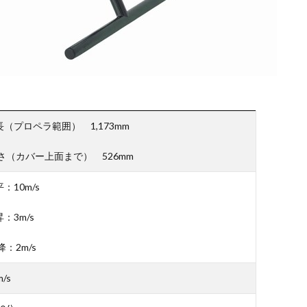
長（プロペラ範囲） 1,173mm
さ（カバー上面まで） 526mm
：10m/s
：3m/s
：2m/s
m/s