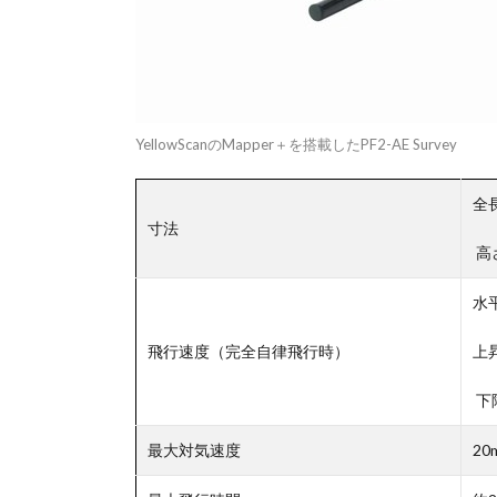
YellowScanのMapper＋を搭載したPF2-AE Survey
全
寸法
高
水平
飛行速度（完全自律飛行時）
上昇
下降
最大対気速度
20