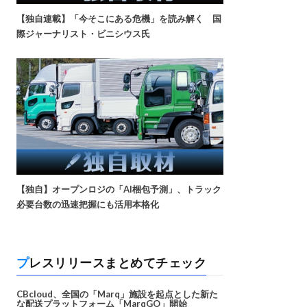
【独自連載】「今そこにある危機」を読み解く 国
際ジャーナリスト・ビニシウス氏
【独自】オープンロジの「AI梱包予測」、トラック
必要台数の迅速把握にも活用本格化
プレスリリースまとめてチェック
CBcloud、全国の「Marq」施設を起点とした新た
な配送プラットフォーム「MarqGO」開始