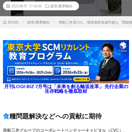
2023.08.07 17:10:50
経営/業界動向
経営/業界動向
商船三井系CVC、環境負荷低減可能な「閉鎖
HOME
月刊LOGI-BIZ 7月号は「未来を創る輸送改革」 先行企業の
生存戦略を徹底取材
食糧問題解決などへの貢献に期待
商船三井グループのコーポレートベンチャーキャピタル（CVC）、