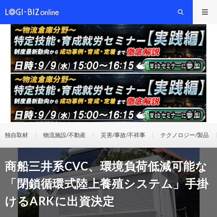
独自取材
物流施設/不動産
災害/事故/不祥事
テクノロジー/製品
商船三井系CVC、環境負荷低減可能な
「閉鎖循環式陸上養殖システム」手掛
けるARKに出資決定