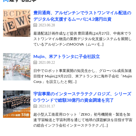
豊田通商、アルゼンチンでラストワンマイル配送の
デジタル化支援するムーバに4.2億円出資
2023.06.28
最適配送計画作成など提供 豊田通商は6月27日、中南米でラ
ストワンマイル物流の業務デジタル化支援システムを展開し
ているアルゼンチンのMOOVA（ムーバ[…]
Mujin、米アトランタに子会社設立
2021.09.22
日中でロボット事業展開の知見生かし、グローバル成長加速
目指す Mujinは9月22日、米アトランタに海外子会社「Mujin
Corp.」を設立したと発[…]
宇宙事業のインターステラテクノロジズ、シリーズ
Dラウンドで総額38億円の資金調達を完了
2023.01.17
超小型人工衛星用ロケット「ZERO」初号機開発・製造を加
速 宇宙輸送と宇宙利用を通じて地球の課題解決を目指す宇宙
の総合インフラ会社インターステラテクノ[…]