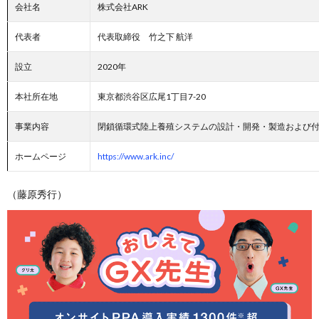
会社名
株式会社ARK
代表者
代表取締役 竹之下 航洋
設立
2020年
本社所在地
東京都渋谷区広尾1丁目7-20
事業内容
閉鎖循環式陸上養殖システムの設計・開発・製造および
ホームページ
https://www.ark.inc/
（藤原秀行）