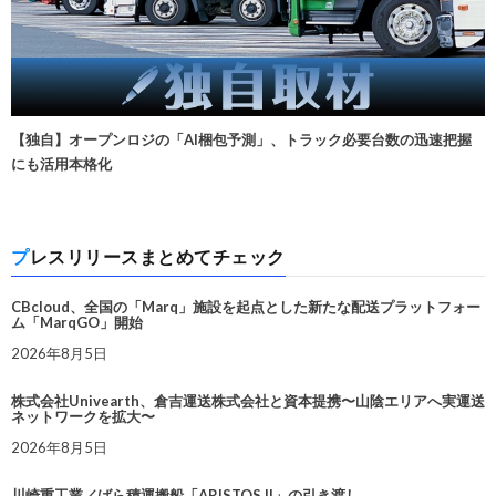
【独自】オープンロジの「AI梱包予測」、トラック必要台数の迅速把握
にも活用本格化
プレスリリースまとめてチェック
CBcloud、全国の「Marq」施設を起点とした新たな配送プラットフォー
ム「MarqGO」開始
2026年8月5日
株式会社Univearth、倉吉運送株式会社と資本提携〜山陰エリアへ実運送
ネットワークを拡大〜
2026年8月5日
川崎重工業／ばら積運搬船「ARISTOS II」の引き渡し