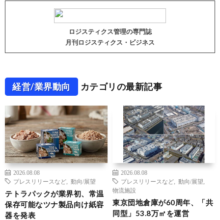
ロジスティクス管理の専門誌
月刊ロジスティクス・ビジネス
経営/業界動向
カテゴリの最新記事
2026.08.08
2026.08.08
プレスリリースなど
,
動向/展望
プレスリリースなど
,
動向/展望
,
物流施設
テトラパックが業界初、常温
東京団地倉庫が60周年、「共
保存可能なツナ製品向け紙容
同型」53.8万㎡を運営
器を発表