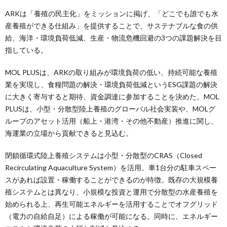
ARKは「養殖の民主化」をミッションに掲げ、「どこでも誰でも水
産養殖ができる仕組み」を提供することで、サステナブルな食の供
給、海洋・環境負荷低減、生産・物流危機回避の3つの課題解決を目
指している。
MOL PLUSは、ARKの取り組みが環境負荷の低い、持続可能な養殖
業を実現し、食糧問題の解決・環境負荷低減というESG課題の解決
に大きく寄与すると期待、資金調達に参加することを決めた。MOL
PLUSは、小型・分散型陸上養殖のグローバル社会実装や、MOLグ
ループのアセット活用（船上・港湾・その他不動産）推進に関し、
海運業の立場から貢献できると見込む。
閉鎖循環式陸上養殖システムは小型・分散型のCRAS（Closed
Recirculating Aquaculture System）を活用。車1台分の駐車スペー
スがあれば設置・稼働することができるのが特徴。既存の大規模養
殖システムとは異なり、小規模な投資と運用で分散型の水産養殖を
始められる上、再生可能エネルギーを活用することでオフグリッド
（電力の自給自足）による稼働が可能になる。同時に、エネルギー