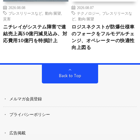
2026.08.08
2026.08.07
プレスリリースなど
,
動向/展望
,
テクノロジー
,
プレスリリースな
災害
ど
,
動向/展望
ニチレイがシステム障害で連
ロジスネクストが防爆仕様車
結売上高50億円減見込み、対
のフォークをフルモデルチェ
応費用10億円を特損計上
ンジ、オペレーターの快適性
向上図る
Back to Top
メルマガ会員登録
プライバシーポリシー
広告掲載