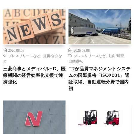
2026.08.08
2026.08.08
プレスリリースなど
,
提携/合弁な
プレスリリースなど
,
動向/展望
,
ど
自動運転
三菱商事とメディパルHD、医
T2が品質マネジメントシステ
療機関の経営効率化支援で連
ムの国際規格「ISO9001」認
携強化
証取得、自動運転分野で国内
初