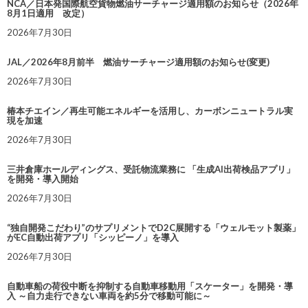
NCA／日本発国際航空貨物燃油サーチャージ適用額のお知らせ（2026年
8月1日適用 改定）
2026年7月30日
JAL／2026年8月前半 燃油サーチャージ適用額のお知らせ(変更)
2026年7月30日
椿本チエイン／再生可能エネルギーを活用し、カーボンニュートラル実
現を加速
2026年7月30日
三井倉庫ホールディングス、受託物流業務に 「生成AI出荷検品アプリ」
を開発・導入開始
2026年7月30日
“独自開発こだわり”のサプリメントでD2C展開する「ウェルモット製薬」
がEC自動出荷アプリ「シッピーノ」を導入
2026年7月30日
自動車船の荷役中断を抑制する自動車移動用「スケーター」を開発・導
入 ～自力走行できない車両を約5分で移動可能に～