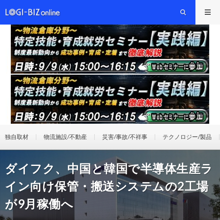
独自取材
物流施設/不動産
災害/事故/不祥事
テクノロジー/製品
ダイフク、中国と韓国で半導体生産ラ
イン向け保管・搬送システムの2工場
が9月稼働へ