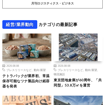
月刊ロジスティクス・ビジネス
経営/業界動向
カテゴリの最新記事
2026.08.08
2026.08.08
プレスリリースなど
,
動向/展望
プレスリリースなど
,
動向/展望
,
物流施設
テトラパックが業界初、常温
東京団地倉庫が60周年、「共
保存可能なツナ製品向け紙容
同型」53.8万㎡を運営
器を発表