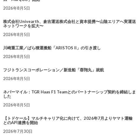
2026年8月5日
株式会社Univearth、倉吉運送株式会社と資本提携〜山陰エリアへ実運送
ネットワークを拡大〜
2026年8月5日
川崎重工業／ばら積運搬船「ARISTOS II」の引き渡し
2026年8月5日
フジトランスコーポレーション／新造船「蓉翔丸」就航
2026年8月5日
ネバーマイル：TGR Haas F1 Teamとのパートナーシップ契約を締結しま
した
2026年8月5日
【トドケール】マルチキャリア化に向けて、2026年7月よりヤマト運輸
とのAPI連携を開始
2026年7月30日