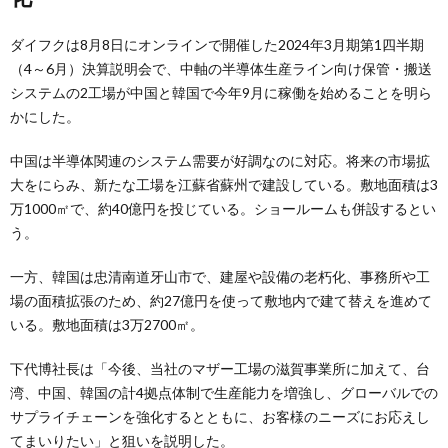
ダイフクは8月8日にオンラインで開催した2024年3月期第1四半期
（4～6月）決算説明会で、中軸の半導体生産ライン向け保管・搬送
システムの2工場が中国と韓国で今年9月に稼働を始めることを明ら
かにした。
中国は半導体関連のシステム需要が好調なのに対応。将来の市場拡
大をにらみ、新たな工場を江蘇省蘇州で建設している。敷地面積は3
万1000㎡で、約40億円を投じている。ショールームも併設するとい
う。
一方、韓国は忠清南道牙山市で、建屋や設備の老朽化、事務所や工
場の面積拡張のため、約27億円を使って敷地内で建て替えを進めて
いる。敷地面積は3万2700㎡。
下代博社長は「今後、当社のマザー工場の滋賀事業所に加えて、台
湾、中国、韓国の計4拠点体制で生産能力を増強し、グローバルでの
サプライチェーンを強化するとともに、お客様のニーズにお応えし
てまいりたい」と狙いを説明した。