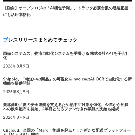
【独自】オープンロジの「AI梱包予測」、トラック必要台数の迅速把握
にも活用本格化
プレスリリースまとめてチェック
両備システムズ、物流自動化システムを手掛ける 株式会社APTを子会社
化
2026年8月9日
Shippio、「輸送中の商品」の可視化をInvoiceのAI-OCRで自動化する新
機能を提供開始
2026年8月9日
栗林商船／夏の安全運航を支えるため熱中症対策を強化。今年から船員
への飲料配布を開始、4年目となるファン付き作業服の支給も継続
2026年8月9日
CBcloud、全国の「Marq」施設を起点とした新たな配送プラットフォー
ム「MarqGO」開始