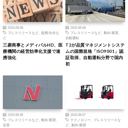
2026.08.08
2026.08.08
プレスリリースなど
,
提携/合弁な
プレスリリースなど
,
動向/展望
,
ど
自動運転
三菱商事とメディパルHD、医
T2が品質マネジメントシステ
療機関の経営効率化支援で連
ムの国際規格「ISO9001」認
携強化
証取得、自動運転分野で国内
初
2026.08.08
2026.08.07
プレスリリースなど
,
動向/展望
,
テクノロジー
,
プレスリリースな
災害
ど
,
動向/展望