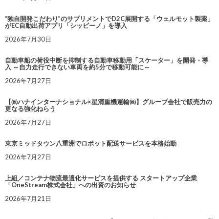
“独自開発こだわり”のサプリメントでD2C展開する「ウェルモット製薬」
がEC自動出荷アプリ「シッピーノ」を導入
2026年7月30日
自動車船の荷役中断を抑制する自動車移動用「スケーター」を開発・導
入 ～自力走行できない車両を約5分で移動可能に～
2026年7月27日
【㈱ハナインターナショナル×星清重機運輸㈱】グループ会社で販売力の
更なる強化ねらう
2026年7月27日
東京ミッドタウン八重洲でロボット配送サービスを本格始動
2026年7月27日
上組／コンテナ物流最適化サービスを提供する スタートアップ企業
「OneStream株式会社」への出資のお知らせ
2026年7月21日