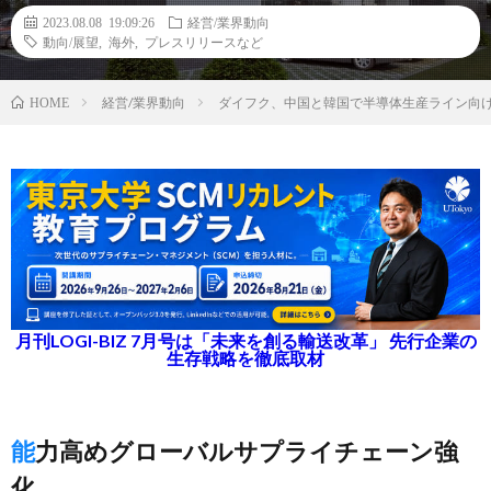
2023.08.08 19:09:26
経営/業界動向
動向/展望
,
海外
,
プレスリリースなど
経営/業界動向
ダイフク、中国と韓国で半導体生産ライン向け
HOME
月刊LOGI-BIZ 7月号は「未来を創る輸送改革」 先行企業の
生存戦略を徹底取材
能力高めグローバルサプライチェーン強
化