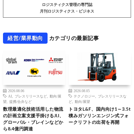
ロジスティクス管理の専門誌
月刊ロジスティクス・ビジネス
経営/業界動向
カテゴリの最新記事
2026.08.06
2026.08.05
AI
,
プレスリリースなど
,
動向/展
テクノロジー
,
プレスリリースな
望
,
提携/合弁など
ど
,
動向/展望
数理最適化技術活用した物流
トヨタL&F、国内向け1～3.5t
の計画立案支援手掛けるJIJ、
積みガソリンエンジン式フォ
グローバル・ブレインなどか
ークリフトの出荷を再開
ら8.4億円調達