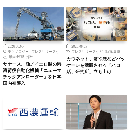
2026.08.05
2026.08.05
テクノロジー
,
プレスリリースな
プレスリリースなど
,
動向/展望
ど
,
動向/展望
,
海外
カウネット、箱や袋などパッ
サナース、独ノイエロ製の港
ケージを活躍させる「ハコ
湾荷役自動化機械「ニューマ
活。研究所」立ち上げ
チックアンローダー」を日本
国内初導入