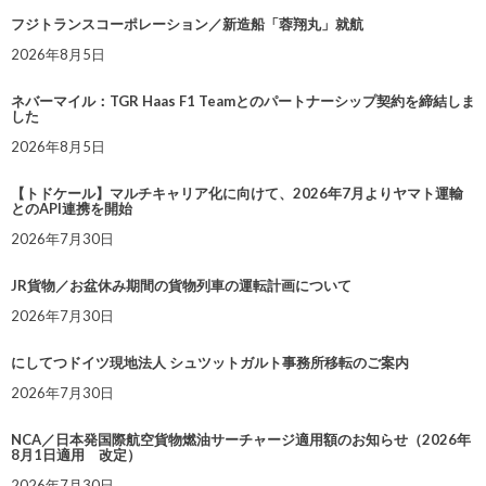
フジトランスコーポレーション／新造船「蓉翔丸」就航
2026年8月5日
ネバーマイル：TGR Haas F1 Teamとのパートナーシップ契約を締結しま
した
2026年8月5日
【トドケール】マルチキャリア化に向けて、2026年7月よりヤマト運輸
とのAPI連携を開始
2026年7月30日
JR貨物／お盆休み期間の貨物列車の運転計画について
2026年7月30日
にしてつドイツ現地法人 シュツットガルト事務所移転のご案内
2026年7月30日
NCA／日本発国際航空貨物燃油サーチャージ適用額のお知らせ（2026年
8月1日適用 改定）
2026年7月30日