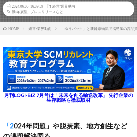
2024.06.05 16:39:59
経営/業界動向
動向/展望
,
プレスリリースなど
経営/業界動向
「ゆうパック」と新幹線物流で福島産の高品
HOME
月刊LOGI-BIZ 7月号は「未来を創る輸送改革」 先行企業の
生存戦略を徹底取材
「2024年問題」や脱炭素、地方創生など
の課題解決図る