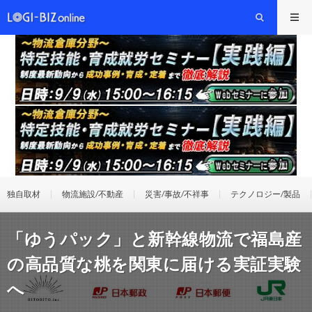
独自取材
物流施設/不動産
災害/事故/不祥事
テクノロジー/製品
「ゆうパック」と新幹線物流で福島産
の高品質な桃を関東に届ける実証実験
へ