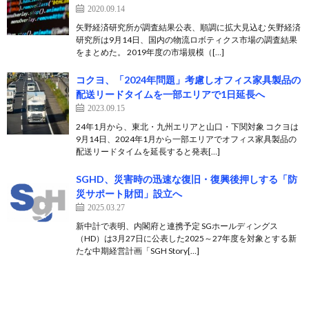
2020.09.14
矢野経済研究所が調査結果公表、順調に拡大見込む 矢野経済
研究所は9月14日、国内の物流ロボティクス市場の調査結果
をまとめた。 2019年度の市場規模（[…]
コクヨ、「2024年問題」考慮しオフィス家具製品の
配送リードタイムを一部エリアで1日延長へ
2023.09.15
24年1月から、東北・九州エリアと山口・下関対象 コクヨは
9月14日、2024年1月から一部エリアでオフィス家具製品の
配送リードタイムを延長すると発表[…]
SGHD、災害時の迅速な復旧・復興後押しする「防
災サポート財団」設立へ
2025.03.27
新中計で表明、内閣府と連携予定 SGホールディングス
（HD）は3月27日に公表した2025～27年度を対象とする新
たな中期経営計画「SGH Story[…]