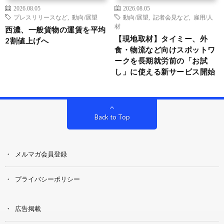
2026.08.05
2026.08.05
プレスリリースなど
,
動向/展望
動向/展望
,
記者会見など
,
雇用/人
材
西濃、一般貨物の運賃を平均
【現地取材】タイミー、外
2割値上げへ
食・物流など向けスポットワ
ークを長期就労前の「お試
し」に使える新サービス開始
Back to Top
メルマガ会員登録
プライバシーポリシー
広告掲載