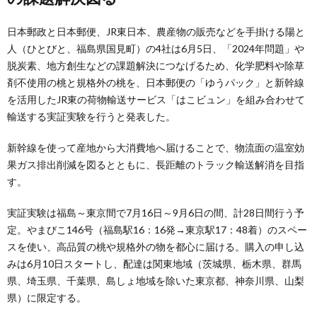
日本郵政と日本郵便、JR東日本、農産物の販売などを手掛ける陽と
人（ひとびと、福島県国見町）の4社は6月5日、「2024年問題」や
脱炭素、地方創生などの課題解決につなげるため、化学肥料や除草
剤不使用の桃と規格外の桃を、日本郵便の「ゆうパック」と新幹線
を活用したJR東の荷物輸送サービス「はこビュン」を組み合わせて
輸送する実証実験を行うと発表した。
新幹線を使って産地から大消費地へ届けることで、物流面の温室効
果ガス排出削減を図るとともに、長距離のトラック輸送解消を目指
す。
実証実験は福島～東京間で7月16日～9月6日の間、計28日間行う予
定。やまびこ146号（福島駅16：16発→東京駅17：48着）のスペー
スを使い、高品質の桃や規格外の物を都心に届ける。購入の申し込
みは6月10日スタートし、配達は関東地域（茨城県、栃木県、群馬
県、埼玉県、千葉県、島しょ地域を除いた東京都、神奈川県、山梨
県）に限定する。