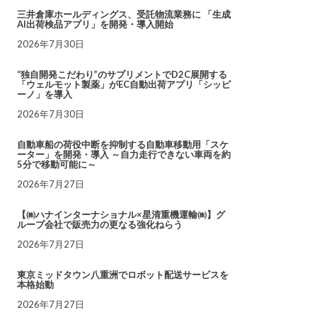
三井倉庫ホールディングス、受託物流業務に 「生成
AI出荷検品アプリ」を開発・導入開始
2026年7月30日
“独自開発こだわり”のサプリメントでD2C展開する
「ウェルモット製薬」がEC自動出荷アプリ「シッピ
ーノ」を導入
2026年7月30日
自動車船の荷役中断を抑制する自動車移動用「スケ
ーター」を開発・導入 ～自力走行できない車両を約
5分で移動可能に～
2026年7月27日
【㈱ハナインターナショナル×星清重機運輸㈱】グ
ループ会社で販売力の更なる強化ねらう
2026年7月27日
東京ミッドタウン八重洲でロボット配送サービスを
本格始動
2026年7月27日