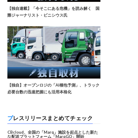
【独自連載】「今そこにある危機」を読み解く 国
際ジャーナリスト・ビニシウス氏
【独自】オープンロジの「AI梱包予測」、トラック
必要台数の迅速把握にも活用本格化
プレスリリースまとめてチェック
CBcloud、全国の「Marq」施設を起点とした新た
な配送プラットフォーム「MarqGO」開始