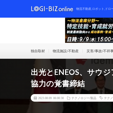
物流不動産,ロボット,ドロ
独自取材
物流施設/不動産
災害/事故/不祥
出光とENEOS、サウ
協力の覚書締結
2023.08.09 06:00:30
テクノロジー/製品
テクノ