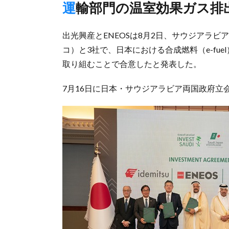
運輸部門の温室効果ガス排
出光興産とENEOSは8月2日、サウジアラビアの国営石
コ）と3社で、日本における合成燃料（e-fu
取り組むことで合意したと発表した。
7月16日に日本・サウジアラビア両国政府立