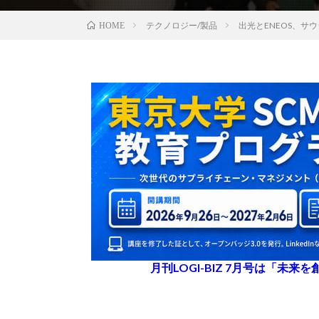
テクノロジー/製品
出光とENEOS、
HOME
月刊LOGI-BIZ 7月号は「未