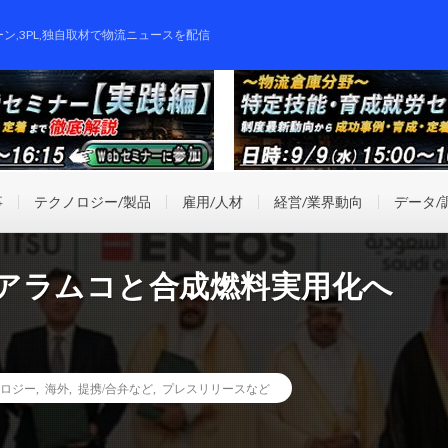
ーン,3PL,独自取材で物流ニュースを配信
事
テクノロジー/製品
雇用/人材
経営/業界動向
データ/
ジアラムコと合成燃料実用化へ
ロジー
,
海外
,
提携/合弁など
,
プレスリリースなど