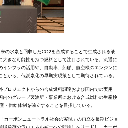
ー由来の水素と回収したCO2を合成することで生成される液
に大きな可能性を持つ燃料として注目されている。流通に
のインフラの活用や、自動車、船舶、航空機のエンジンに
ことから、低炭素化の早期実現策として期待されている。
外プロジェクトからの合成燃料調達および国内での実用
国内のグループ製油所・事業所における合成燃料の生産検
生産・供給体制を確立することを目指している。
と「カーボンニュートラル社会の実現」の両立を長期ビジョ
環境負荷の低いエネルギーへの転換）をリードし、カーボ