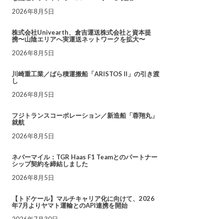
2026年8月5日
株式会社Univearth、倉吉運送株式会社と資本提
携〜山陰エリアへ実運送ネットワークを拡大〜
2026年8月5日
川崎重工業／ばら積運搬船「ARISTOS II」の引き渡
し
2026年8月5日
フジトランスコーポレーション／新造船「蓉翔丸」
就航
2026年8月5日
ネバーマイル：TGR Haas F1 Teamとのパートナー
シップ契約を締結しました
2026年8月5日
【トドケール】マルチキャリア化に向けて、2026
年7月よりヤマト運輸とのAPI連携を開始
2026年7月30日