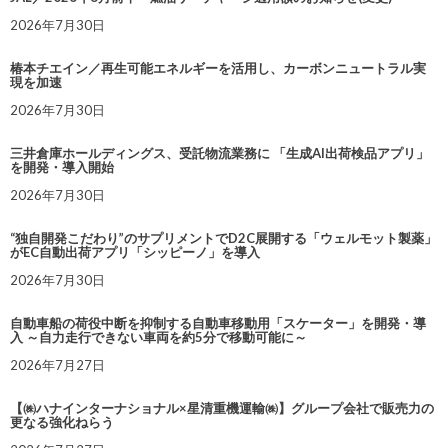
2026年7月30日
椿本チエイン／再生可能エネルギーを活用し、カーボンニュートラル実
現を加速
2026年7月30日
三井倉庫ホールディングス、受託物流業務に 「生成AI出荷検品アプリ」
を開発・導入開始
2026年7月30日
“独自開発こだわり”のサプリメントでD2C展開する「ウェルモット製薬」
がEC自動出荷アプリ「シッピーノ」を導入
2026年7月30日
自動車船の荷役中断を抑制する自動車移動用「スケーター」を開発・導
入 ～自力走行できない車両を約5分で移動可能に～
2026年7月27日
【㈱ハナインターナショナル×星清重機運輸㈱】グループ会社で販売力の
更なる強化ねらう