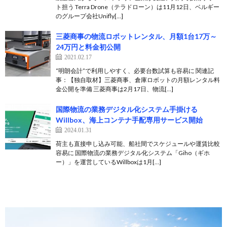
ト担う Terra Drone（テラドローン）は11月12日、ベルギー
のグループ会社Unifly[…]
三菱商事の物流ロボットレンタル、月額1台17万～
24万円と料金初公開
2021.02.17
“明朗会計”で利用しやすく、必要台数試算も容易に 関連記
事：【独自取材】三菱商事、倉庫ロボットの月額レンタル料
金公開を準備 三菱商事は2月17日、物流[…]
国際物流の業務デジタル化システム手掛ける
Willbox、海上コンテナ手配専用サービス開始
2024.01.31
荷主も直接申し込み可能、船社間でスケジュールや運賃比較
容易に 国際物流の業務デジタル化システム「Giho（ギホ
ー）」を運営しているWillboxは1月[…]