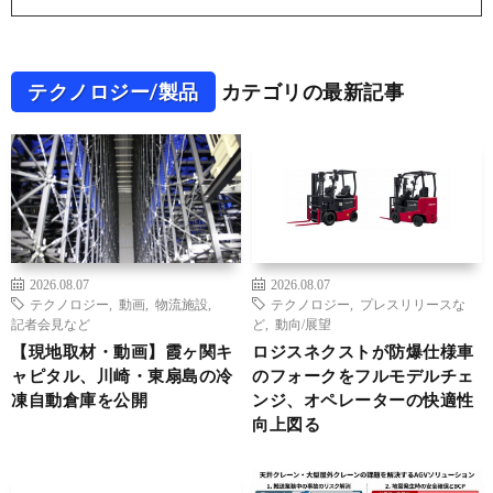
テクノロジー/製品
カテゴリの最新記事
2026.08.07
2026.08.07
テクノロジー
,
動画
,
物流施設
,
テクノロジー
,
プレスリリースな
記者会見など
ど
,
動向/展望
【現地取材・動画】霞ヶ関キ
ロジスネクストが防爆仕様車
ャピタル、川崎・東扇島の冷
のフォークをフルモデルチェ
凍自動倉庫を公開
ンジ、オペレーターの快適性
向上図る