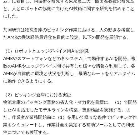
ム」に着目し、同技術を研究する東京農工大・藤田准教授の研究室
と、人とロボットの協働に向けたAI技術に関する研究を始めること
にした。
共同研究は物流倉庫のピッキング作業における、人の動きを考慮し
たAMRの搬送経路最適化を目的に設定、以下の開発を展開する。
（1）ロボットとエッジデバイス用AIの開発
AMRやスマートフォンなどの各システム上で動作するAIを開発。複
数のAMRやエッジデバイス間で共有した様々な情報を利用して、各
AMRが自律的に環境と状況を判断し、最適なルートをリアルタイム
に動作できるようにする。
（2）ピッキング倉庫における実証
物流倉庫のピッキング業務の省人化・省力化を目標に、（1）で開発
したAIを活用したモデルラインを構築、技術検証を実施する。ま
た、作業者が業務開始前に（1）を用いて様々な条件でピッキング作
業をシミュレートし、作業計画を策定する補助ツールとしての利便
性についても検証する。