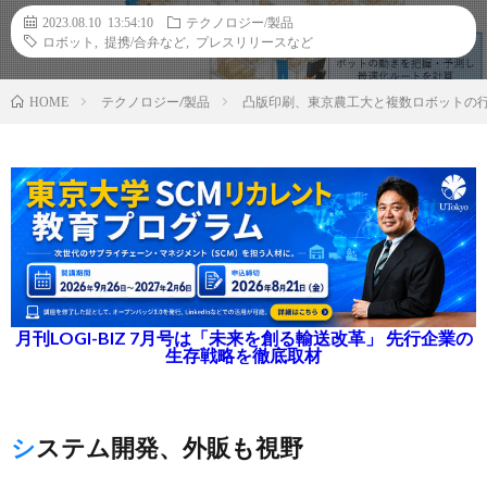
2023.08.10 13:54:10
テクノロジー/製品
ロボット
,
提携/合弁など
,
プレスリリースなど
テクノロジー/製品
凸版印刷、東京農工大と複数ロボットの行
HOME
月刊LOGI-BIZ 7月号は「未来を創る輸送改革」 先行企業の
生存戦略を徹底取材
システム開発、外販も視野