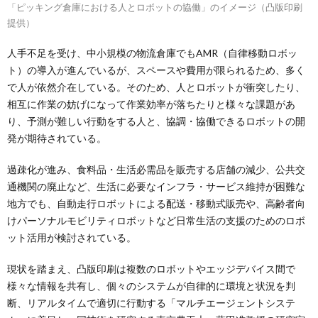
「ピッキング倉庫における人とロボットの協働」のイメージ（凸版印刷
提供）
人手不足を受け、中小規模の物流倉庫でもAMR（自律移動ロボッ
ト）の導入が進んでいるが、スペースや費用が限られるため、多く
で人が依然介在している。そのため、人とロボットが衝突したり、
相互に作業の妨げになって作業効率が落ちたりと様々な課題があ
り、予測が難しい行動をする人と、協調・協働できるロボットの開
発が期待されている。
過疎化が進み、食料品・生活必需品を販売する店舗の減少、公共交
通機関の廃止など、生活に必要なインフラ・サービス維持が困難な
地方でも、自動走行ロボットによる配送・移動式販売や、高齢者向
けパーソナルモビリティロボットなど日常生活の支援のためのロボ
ット活用が検討されている。
現状を踏まえ、凸版印刷は複数のロボットやエッジデバイス間で
様々な情報を共有し、個々のシステムが自律的に環境と状況を判
断、リアルタイムで適切に行動する「マルチエージェントシステ