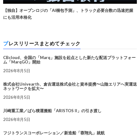
【独自】オープンロジの「AI梱包予測」、トラック必要台数の迅速把握
にも活用本格化
プレスリリースまとめてチェック
CBcloud、全国の「Marq」施設を起点とした新たな配送プラットフォー
ム「MarqGO」開始
2026年8月5日
株式会社Univearth、倉吉運送株式会社と資本提携〜山陰エリアへ実運送
ネットワークを拡大〜
2026年8月5日
川崎重工業／ばら積運搬船「ARISTOS II」の引き渡し
2026年8月5日
フジトランスコーポレーション／新造船「蓉翔丸」就航