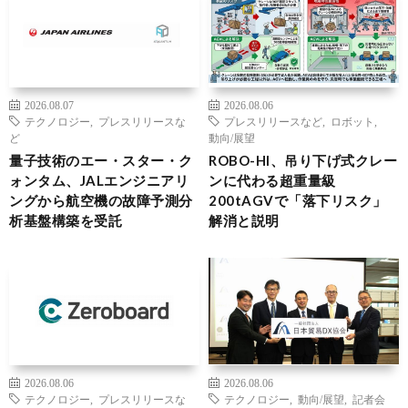
2026.08.07
2026.08.06
テクノロジー
,
プレスリリースな
プレスリリースなど
,
ロボット
,
ど
動向/展望
量子技術のエー・スター・ク
ROBO-HI、吊り下げ式クレー
ォンタム、JALエンジニアリ
ンに代わる超重量級
ングから航空機の故障予測分
200tAGVで「落下リスク」
析基盤構築を受託
解消と説明
2026.08.06
2026.08.06
テクノロジー
,
プレスリリースな
テクノロジー
,
動向/展望
,
記者会