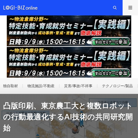
独自取材
物流施設/不動産
災害/事故/不祥事
テクノロジー/製品
凸版印刷、東京農工大と複数ロボット
の行動最適化するAI技術の共同研究開
始