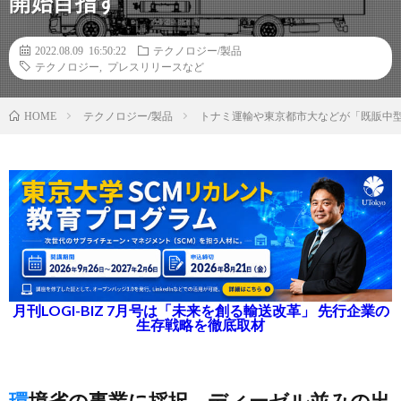
開始目指す
2022.08.09 16:50:22
テクノロジー/製品
テクノロジー
,
プレスリリースなど
テクノロジー/製品
トナミ運輸や東京都市大などが「既販中型
HOME
月刊LOGI-BIZ 7月号は「未来を創る輸送改革」 先行企業の
生存戦略を徹底取材
環境省の事業に採択、ディーゼル並みの出