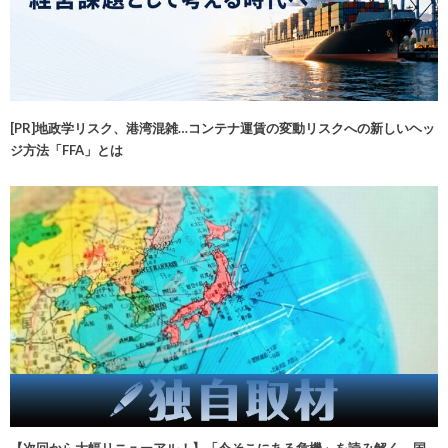
[PR]地政学リスク、港湾混雑…コンテナ運賃の変動リスクへの新しいヘッ
ジ方法「FFA」とは
【次回から大幅リニューアル！】「今そこにある危機」を読み解く 国