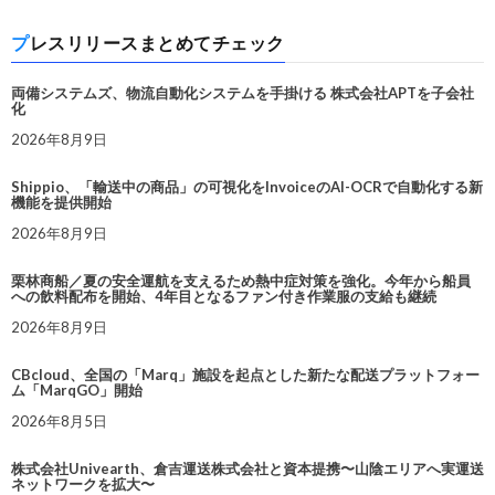
プレスリリースまとめてチェック
両備システムズ、物流自動化システムを手掛ける 株式会社APTを子会社
化
2026年8月9日
Shippio、「輸送中の商品」の可視化をInvoiceのAI-OCRで自動化する新
機能を提供開始
2026年8月9日
栗林商船／夏の安全運航を支えるため熱中症対策を強化。今年から船員
への飲料配布を開始、4年目となるファン付き作業服の支給も継続
2026年8月9日
CBcloud、全国の「Marq」施設を起点とした新たな配送プラットフォー
ム「MarqGO」開始
2026年8月5日
株式会社Univearth、倉吉運送株式会社と資本提携〜山陰エリアへ実運送
ネットワークを拡大〜