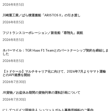
2026年8月5日
川崎重工業／ばら積運搬船「ARISTOS II」の引き渡し
2026年8月5日
フジトランスコーポレーション／新造船「蓉翔丸」就航
2026年8月5日
ネバーマイル：TGR Haas F1 Teamとのパートナーシップ契約を締結しま
した
2026年8月5日
【トドケール】マルチキャリア化に向けて、2026年7月よりヤマト運輸
とのAPI連携を開始
2026年7月30日
JR貨物／お盆休み期間の貨物列車の運転計画について
2026年7月30日
にしてつドイツ現地法人 シュツットガルト事務所移転のご案内