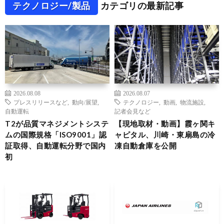
テクノロジー/製品
カテゴリの最新記事
2026.08.08
2026.08.07
プレスリリースなど
,
動向/展望
,
テクノロジー
,
動画
,
物流施設
,
自動運転
記者会見など
T2が品質マネジメントシステ
【現地取材・動画】霞ヶ関キ
ムの国際規格「ISO9001」認
ャピタル、川崎・東扇島の冷
証取得、自動運転分野で国内
凍自動倉庫を公開
初