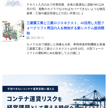
テキスト入力のみで作業把握、全体の最適化に貢献 NECは8
月27日、複数のカメラでなければカバーできないような物流
倉庫・工場や建設現場などの広い作業エ[…]
三菱重工業と三菱ロジスネクスト、AI活用し大型フ
ォークリフト周辺の人を検知する新システム提供開
始
2021.09.13
カメラ11台で撮影した画像を分析、車両発進抑制機能も装備
三菱重工業と三菱ロジスネクストは9月13日、大型フォーク
リフトの運転時にAIを駆使して人の接[…]