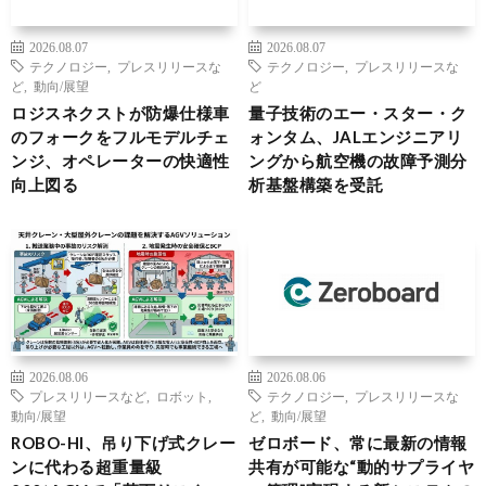
2026.08.07
2026.08.07
テクノロジー
,
プレスリリースな
テクノロジー
,
プレスリリースな
ど
,
動向/展望
ど
ロジスネクストが防爆仕様車
量子技術のエー・スター・ク
のフォークをフルモデルチェ
ォンタム、JALエンジニアリ
ンジ、オペレーターの快適性
ングから航空機の故障予測分
向上図る
析基盤構築を受託
2026.08.06
2026.08.06
プレスリリースなど
,
ロボット
,
テクノロジー
,
プレスリリースな
動向/展望
ど
,
動向/展望
ROBO-HI、吊り下げ式クレー
ゼロボード、常に最新の情報
ンに代わる超重量級
共有が可能な“動的サプライヤ