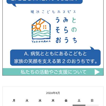
2026年8月
月
火
水
木
金
土
日