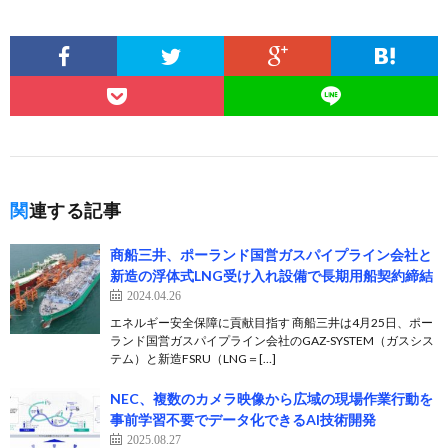
関連する記事
商船三井、ポーランド国営ガスパイプライン会社と
新造の浮体式LNG受け入れ設備で長期用船契約締結
2024.04.26
エネルギー安全保障に貢献目指す 商船三井は4月25日、ポー
ランド国営ガスパイプライン会社のGAZ-SYSTEM（ガスシス
テム）と新造FSRU（LNG＝[…]
NEC、複数のカメラ映像から広域の現場作業行動を
事前学習不要でデータ化できるAI技術開発
2025.08.27