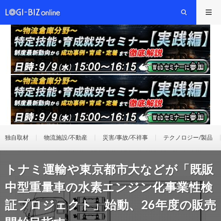
独自取材
物流施設/不動産
災害/事故/不祥事
テクノロジー/製品
トナミ運輸や東京都市大などが「既販
中型重量車の水素エンジン化事業性検
証プロジェクト」始動、26年度の販売