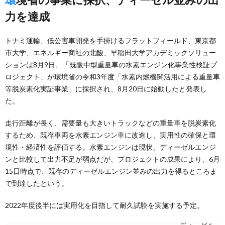
力を達成
トナミ運輸、低公害車開発を手掛けるフラットフィールド、東京都
市大学、エネルギー商社の北酸、早稲田大学アカデミックソリュー
ションは8月9日、「既販中型重量車の水素エンジン化事業性検証プ
ロジェクト」が環境省の令和3年度「水素内燃機関活用による重量車
等脱炭素化実証事業」に採択され、8月20日に始動したと発表し
た。
走行距離が長く、需要量も大きいトラックなどの重量車を脱炭素化
するため、既存車両を水素エンジン車に改造し、実用性の確保と環
境性・経済性を評価する。水素エンジンは現状、ディーゼルエンジ
ンと比較して出力不足が弱点だが、プロジェクトの成果により、6月
15日時点で、既存のディーゼルエンジン並みの出力を得るところま
で到達したという。
2022年度後半には実用化を目指して耐久試験を実施する予定。