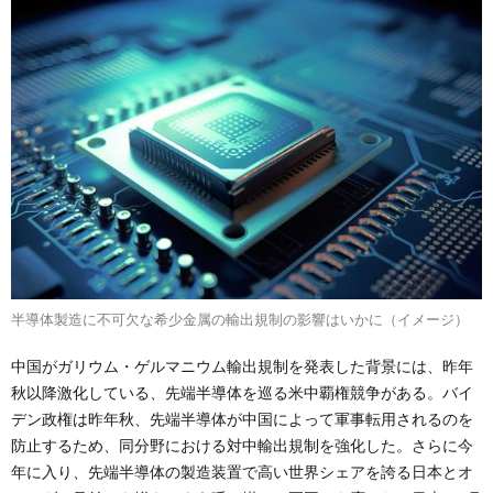
半導体製造に不可欠な希少金属の輸出規制の影響はいかに（イメージ）
中国がガリウム・ゲルマニウム輸出規制を発表した背景には、昨年
秋以降激化している、先端半導体を巡る米中覇権競争がある。バイ
デン政権は昨年秋、先端半導体が中国によって軍事転用されるのを
防止するため、同分野における対中輸出規制を強化した。さらに今
年に入り、先端半導体の製造装置で高い世界シェアを誇る日本とオ