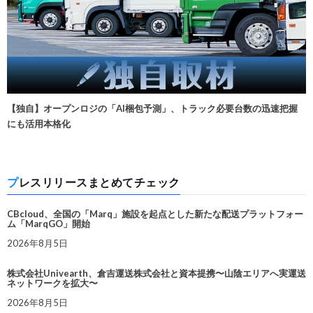
【独自】オープンロジの「AI梱包予測」、トラック必要台数の迅速把握
にも活用本格化
プレスリリースまとめてチェック
CBcloud、全国の「Marq」施設を起点とした新たな配送プラットフォー
ム「MarqGO」開始
2026年8月5日
株式会社Univearth、倉吉運送株式会社と資本提携〜山陰エリアへ実運送
ネットワークを拡大〜
2026年8月5日