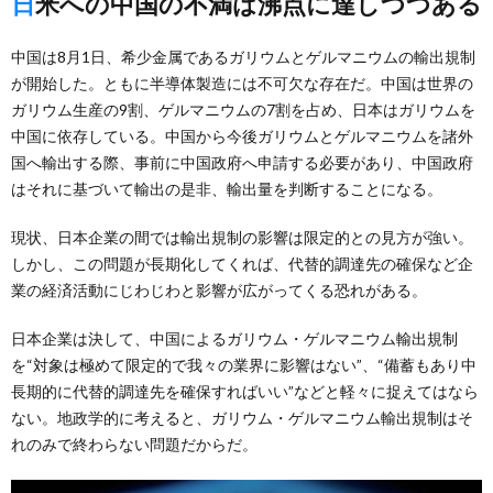
日米への中国の不満は沸点に達しつつある
中国は8月1日、希少金属であるガリウムとゲルマニウムの輸出規制
が開始した。ともに半導体製造には不可欠な存在だ。中国は世界の
ガリウム生産の9割、ゲルマニウムの7割を占め、日本はガリウムを
中国に依存している。中国から今後ガリウムとゲルマニウムを諸外
国へ輸出する際、事前に中国政府へ申請する必要があり、中国政府
はそれに基づいて輸出の是非、輸出量を判断することになる。
現状、日本企業の間では輸出規制の影響は限定的との見方が強い。
しかし、この問題が長期化してくれば、代替的調達先の確保など企
業の経済活動にじわじわと影響が広がってくる恐れがある。
日本企業は決して、中国によるガリウム・ゲルマニウム輸出規制
を“対象は極めて限定的で我々の業界に影響はない”、“備蓄もあり中
長期的に代替的調達先を確保すればいい”などと軽々に捉えてはなら
ない。地政学的に考えると、ガリウム・ゲルマニウム輸出規制はそ
れのみで終わらない問題だからだ。