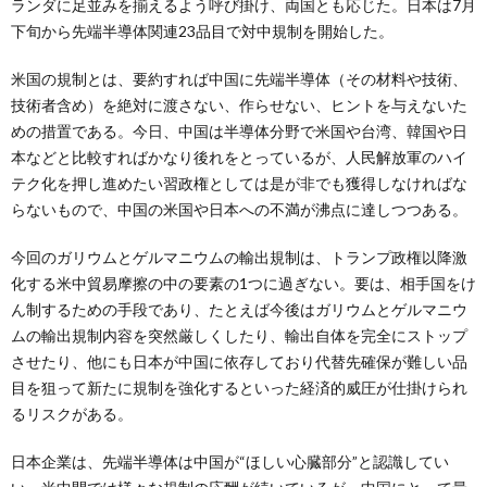
ランダに足並みを揃えるよう呼び掛け、両国とも応じた。日本は7月
下旬から先端半導体関連23品目で対中規制を開始した。
米国の規制とは、要約すれば中国に先端半導体（その材料や技術、
技術者含め）を絶対に渡さない、作らせない、ヒントを与えないた
めの措置である。今日、中国は半導体分野で米国や台湾、韓国や日
本などと比較すればかなり後れをとっているが、人民解放軍のハイ
テク化を押し進めたい習政権としては是が非でも獲得しなければな
らないもので、中国の米国や日本への不満が沸点に達しつつある。
今回のガリウムとゲルマニウムの輸出規制は、トランプ政権以降激
化する米中貿易摩擦の中の要素の1つに過ぎない。要は、相手国をけ
ん制するための手段であり、たとえば今後はガリウムとゲルマニウ
ムの輸出規制内容を突然厳しくしたり、輸出自体を完全にストップ
させたり、他にも日本が中国に依存しており代替先確保が難しい品
目を狙って新たに規制を強化するといった経済的威圧が仕掛けられ
るリスクがある。
日本企業は、先端半導体は中国が“ほしい心臓部分”と認識してい