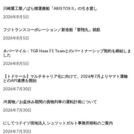
川崎重工業／ばら積運搬船「ARISTOS II」の引き渡し
2026年8月5日
フジトランスコーポレーション／新造船「蓉翔丸」就航
2026年8月5日
ネバーマイル：TGR Haas F1 Teamとのパートナーシップ契約を締結しま
した
2026年8月5日
【トドケール】マルチキャリア化に向けて、2026年7月よりヤマト運輸
とのAPI連携を開始
2026年7月30日
JR貨物／お盆休み期間の貨物列車の運転計画について
2026年7月30日
にしてつドイツ現地法人 シュツットガルト事務所移転のご案内
2026年7月30日