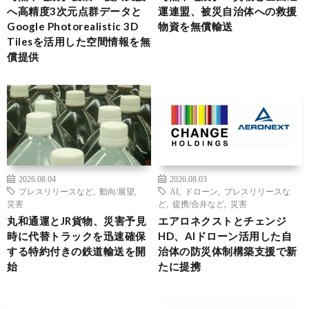
へ高精度3次元点群データと
運連盟、被災自治体への救援
Google Photorealistic 3D
物資を無償輸送
Tilesを活用した空間情報を無
償提供
2026.08.04
2026.08.03
プレスリリースなど
,
動向/展望
,
AI
,
ドローン
,
プレスリリースな
災害
ど
,
提携/合弁など
,
災害
丸和通運とJR貨物、災害予見
エアロネクストとチェンジ
時に代替トラックを迅速確保
HD、AIドローン活用した自
する特約付きの鉄道輸送を開
治体の防災体制構築支援で新
始
たに提携