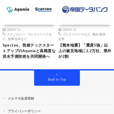
2026.07.31
2026.07.31
テクノロジー
,
プレスリリースな
プレスリリースなど
,
動向/展望
,
ど
,
提携/合弁など
災害
Spectee、気候テックスター
【熊本地震】「震度5強」以
トアップのAquniaと高精度な
上の被災地域に2.2万社、県外
洪水予測技術を共同開発へ
が2割
Back to Top
メルマガ会員登録
プライバシーポリシー