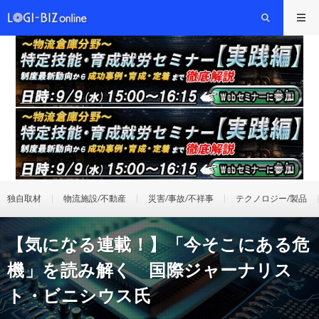
独自取材
物流施設/不動産
災害/事故/不祥事
テクノロジー/製品
【気になる連載！】「今そこにある危
機」を読み解く 国際ジャーナリス
ト・ビニシウス氏