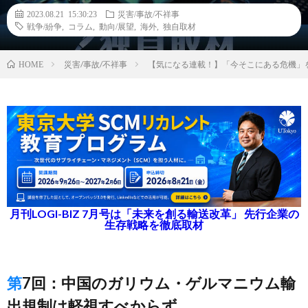
2023.08.21 15:30:23
災害/事故/不祥事
戦争/紛争
,
コラム
,
動向/展望
,
海外
,
独自取材
災害/事故/不祥事
【気になる連載！】「今そこにある危機」
HOME
月刊LOGI-BIZ 7月号は「未来を創る輸送改革」 先行企業の
生存戦略を徹底取材
第7回：中国のガリウム・ゲルマニウム輸
出規制は軽視すべからず