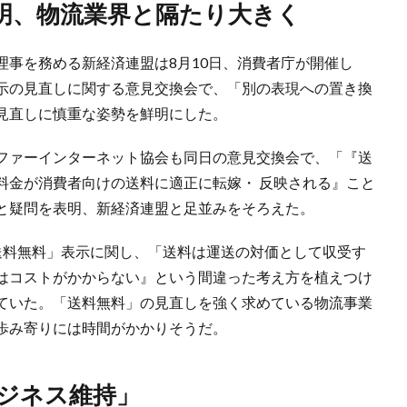
表明、物流業界と隔たり大きく
理事を務める新経済連盟は8月10日、消費者庁が開催し
示の見直しに関する意見交換会で、「別の表現への置き換
見直しに慎重な姿勢を鮮明にした。
ファーインターネット協会も同日の意見交換会で、「『送
料金が消費者向けの送料に適正に転嫁・ 反映される』こと
と疑問を表明、新経済連盟と足並みをそろえた。
送料無料」表示に関し、「送料は運送の対価として収受す
はコストがかからない』という間違った考え⽅を植えつけ
ていた。「送料無料」の見直しを強く求めている物流事業
歩み寄りには時間がかかりそうだ。
ビジネス維持」