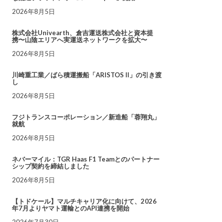
2026年8月5日
株式会社Univearth、倉吉運送株式会社と資本提
携〜山陰エリアへ実運送ネットワークを拡大〜
2026年8月5日
川崎重工業／ばら積運搬船「ARISTOS II」の引き渡
し
2026年8月5日
フジトランスコーポレーション／新造船「蓉翔丸」
就航
2026年8月5日
ネバーマイル：TGR Haas F1 Teamとのパートナー
シップ契約を締結しました
2026年8月5日
【トドケール】マルチキャリア化に向けて、2026
年7月よりヤマト運輸とのAPI連携を開始
2026年7月30日