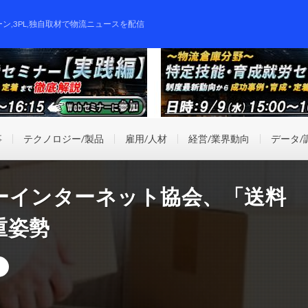
ーン,3PL,独自取材で物流ニュースを配信
事
テクノロジー/製品
雇用/人材
経営/業界動向
データ/
ーインターネット協会、「送料
重姿勢