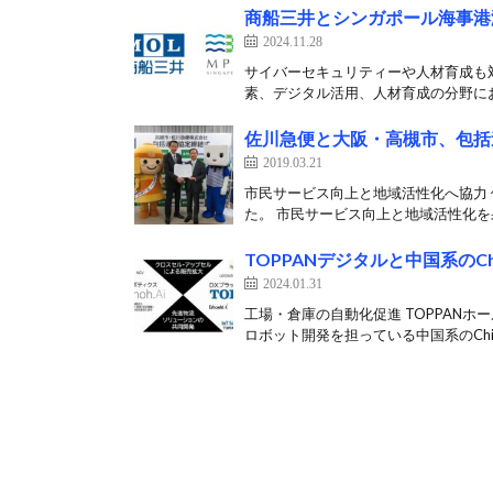
商船三井とシンガポール海事港
2024.11.28
サイバーセキュリティーや人材育成も対
素、デジタル活用、人材育成の分野にお
佐川急便と大阪・高槻市、包括
2019.03.21
市民サービス向上と地域活性化へ協力 
た。 市民サービス向上と地域活性化を果
TOPPANデジタルと中国系のCh
2024.01.31
工場・倉庫の自動化促進 TOPPANホ
ロボット開発を担っている中国系のChin