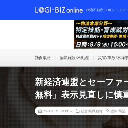
物流不動産,ロボット,ドロ
独自取材
物流施設/不動産
災害/事故/不祥
新経済連盟とセーファ
無料」表示見直しに慎
2023.08.22 19:19:37
経営/業界動向
動向/展望