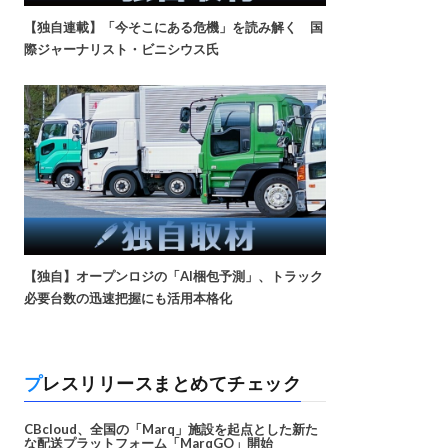
【独自連載】「今そこにある危機」を読み解く 国
際ジャーナリスト・ビニシウス氏
【独自】オープンロジの「AI梱包予測」、トラック
必要台数の迅速把握にも活用本格化
プレスリリースまとめてチェック
CBcloud、全国の「Marq」施設を起点とした新た
な配送プラットフォーム「MarqGO」開始