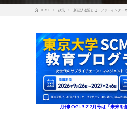
政策
新経済連盟とセーファーインター
HOME
月刊LOGI-BIZ 7月号は「未