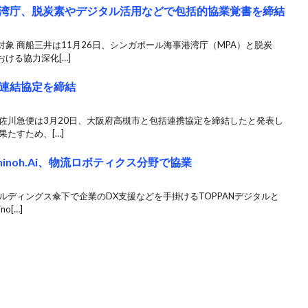
湾庁、脱炭素やデジタル活用などで包括的協業覚書を締結
象 商船三井は11月26日、シンガポール海事港湾庁（MPA）と脱炭
ける協力深化[…]
連結協定を締結
佐川急便は3月20日、大阪府高槻市と包括連携協定を締結したと発表し
たすため、[…]
inoh.Ai、物流ロボティクス分野で協業
ールディングス傘下で企業のDX支援などを手掛けるTOPPANデジタルと
o[…]