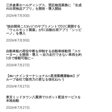
三井倉庫ホールディングス、受託物流業務に 「生成
AI出荷検品アプリ」を開発・導入開始
2026年7月30日
“独自開発こだわり”のサプリメントでD2C展開する
「ウェルモット製薬」がEC自動出荷アプリ「シッピ
ーノ」を導入
2026年7月30日
自動車船の荷役中断を抑制する自動車移動用「スケ
ーター」を開発・導入 ～自力走行できない車両を約
5分で移動可能に～
2026年7月27日
【㈱ハナインターナショナル×星清重機運輸㈱】グ
ループ会社で販売力の更なる強化ねらう
2026年7月27日
東京ミッドタウン八重洲でロボット配送サービスを
本格始動
2026年7月27日