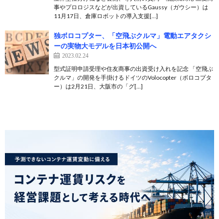
事やプロロジスなどが出資しているGaussy（ガウシー）は
11月17日、倉庫ロボットの導入支援[…]
独ボロコプター、「空飛ぶクルマ」電動エアタクシ
ーの実物大モデルを日本初公開へ
2023.02.24
型式証明申請受理や住友商事の出資受け入れを記念 「空飛ぶ
クルマ」の開発を手掛けるドイツのVolocopter（ボロコプタ
ー）は2月21日、大阪市の「グ[…]