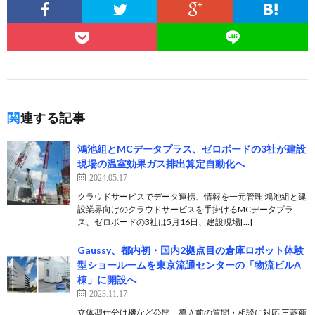
関連する記事
鴻池組とMCデータプラス、ゼロボードの3社が建設
現場の温室効果ガス排出算定自動化へ
2024.05.17
クラウドサービスでデータ連携、情報を一元管理 鴻池組と建
設業界向けのクラウドサービスを手掛けるMCデータプラ
ス、ゼロボードの3社は5月16日、建設現場[…]
Gaussy、都内初・国内2拠点目の倉庫ロボット体験
型ショールームを東京流通センターの「物流ビルA
棟」に開設へ
2023.11.17
立体型仕分け機など公開、導入前の質問・相談に対応 三菱商