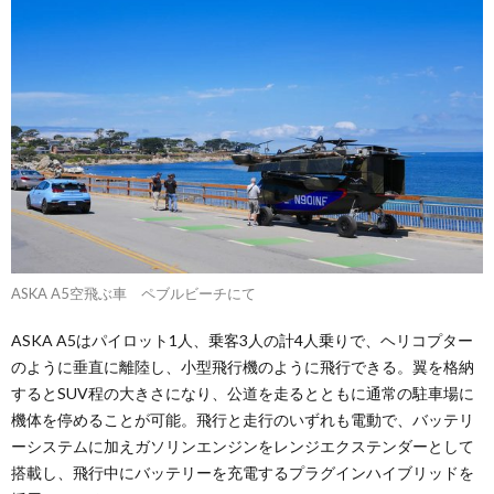
ASKA A5空飛ぶ車 ペブルビーチにて
ASKA A5はパイロット1人、乗客3人の計4人乗りで、ヘリコプター
のように垂直に離陸し、小型飛行機のように飛行できる。翼を格納
するとSUV程の大きさになり、公道を走るとともに通常の駐車場に
機体を停めることが可能。飛行と走行のいずれも電動で、バッテリ
ーシステムに加えガソリンエンジンをレンジエクステンダーとして
搭載し、飛行中にバッテリーを充電するプラグインハイブリッドを