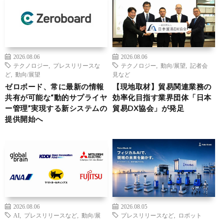
2026.08.06
2026.08.06
テクノロジー
,
プレスリリースな
テクノロジー
,
動向/展望
,
記者会
ど
,
動向/展望
見など
ゼロボード、常に最新の情報
【現地取材】貿易関連業務の
共有が可能な“動的サプライヤ
効率化目指す業界団体「日本
ー管理”実現する新システムの
貿易DX協会」が発足
提供開始へ
2026.08.06
2026.08.05
AI
,
プレスリリースなど
,
動向/展
プレスリリースなど
,
ロボット