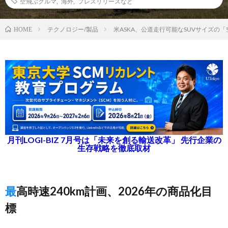
空飛ぶクルマ
,
海外
,
プレスリリースなど
テクノロジー/製品
米ASKA、公道走行可能なSUVサイズの
HOME
月刊LOGI-BIZ 7月号は「未来を創る輸送改革」 先行企業の
生存戦略を徹底取材
最高時速240km計画、2026年の商品化目
標