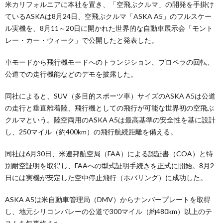
米カリフォルニアに本社を置き、「空飛ぶクルマ」の開発を手掛け
ているASKAは8月24日、空飛ぶクルマ「ASKA A5」のフルスケー
ル実機を、8月11～20日に開かれた世界的な自動車展示会「モント
レー・カー・ウィーク」で公開したと発表した。
車モードから飛行機モードへのトランジション、プロペラの回転、
公道での走行機能などのデモを披露した。
同社によると、SUV（多目的スポーツ車）サイズのASKA A5は公道
の走行と垂直離着陸、飛行機としての飛行が可能な世界初の空飛ぶ
クルマという。陸空両用のASKA A5は最高基準の安全性を基に設計
し、250マイル（約400km）の飛行航続距離を備える。
同社は6月30日、米連邦航空局（FAA）による認証書（COA）と特
別耐空証明を取得し、FAAへの型式証明手続きを正式に開始。8月2
日には実機が安定した空中停止飛行（ホバリング）に成功した。
ASKA A5は米自動車管理局（DMV）からナンバープレートを取得
し、地元シリコンバレーの公道で300マイル（約480km）以上のテ