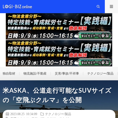
独自取材
物流施設/不動産
災害/事故/不祥事
テクノロジー/製品
米ASKA、公道走行可能なSUVサイズ
の「空飛ぶクルマ」を公開
2023.08.25 10:34:09
テクノロジー/製品