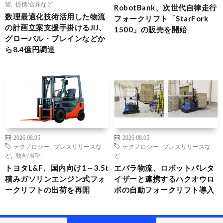
望
,
提携/合弁など
RobotBank、次世代自律走行
数理最適化技術活用した物流
フォークリフト「StarFork
の計画立案支援手掛けるJIJ、
1500」の販売を開始
グローバル・ブレインなどか
ら8.4億円調達
2026.08.05
2026.08.05
テクノロジー
,
プレスリリースな
テクノロジー
,
プレスリリースな
ど
,
動向/展望
ど
トヨタL&F、国内向け1～3.5t
エバラ物流、ロボットパレタ
積みガソリンエンジン式フォ
イザーと連携するハクオウロ
ークリフトの出荷を再開
ボの自動フォークリフト導入