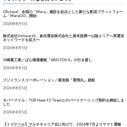
CBcloud、全国の「Marq」施設を起点とした新たな配送プラットフォー
ム「MarqGO」開始
2026年8月5日
株式会社Univearth、倉吉運送株式会社と資本提携〜山陰エリアへ実運送
ネットワークを拡大〜
2026年8月5日
川崎重工業／ばら積運搬船「ARISTOS II」の引き渡し
2026年8月5日
フジトランスコーポレーション／新造船「蓉翔丸」就航
2026年8月5日
ネバーマイル：TGR Haas F1 Teamとのパートナーシップ契約を締結しま
した
2026年8月5日
【トドケール】マルチキャリア化に向けて、2026年7月よりヤマト運輸