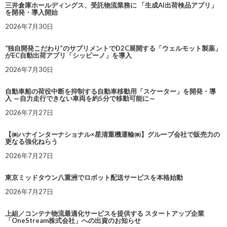
三井倉庫ホールディングス、受託物流業務に 「生成AI出荷検品アプリ」
を開発・導入開始
2026年7月30日
“独自開発こだわり”のサプリメントでD2C展開する「ウェルモット製薬」
がEC自動出荷アプリ「シッピーノ」を導入
2026年7月30日
自動車船の荷役中断を抑制する自動車移動用「スケーター」を開発・導
入 ～自力走行できない車両を約5分で移動可能に～
2026年7月27日
【㈱ハナインターナショナル×星清重機運輸㈱】グループ会社で販売力の
更なる強化ねらう
2026年7月27日
東京ミッドタウン八重洲でロボット配送サービスを本格始動
2026年7月27日
上組／コンテナ物流最適化サービスを提供する スタートアップ企業
「OneStream株式会社」への出資のお知らせ