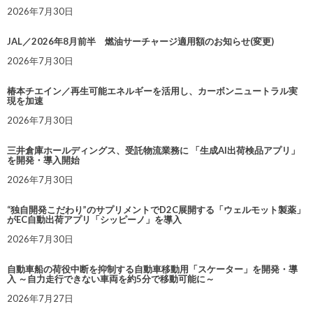
2026年7月30日
JAL／2026年8月前半 燃油サーチャージ適用額のお知らせ(変更)
2026年7月30日
椿本チエイン／再生可能エネルギーを活用し、カーボンニュートラル実
現を加速
2026年7月30日
三井倉庫ホールディングス、受託物流業務に 「生成AI出荷検品アプリ」
を開発・導入開始
2026年7月30日
“独自開発こだわり”のサプリメントでD2C展開する「ウェルモット製薬」
がEC自動出荷アプリ「シッピーノ」を導入
2026年7月30日
自動車船の荷役中断を抑制する自動車移動用「スケーター」を開発・導
入 ～自力走行できない車両を約5分で移動可能に～
2026年7月27日