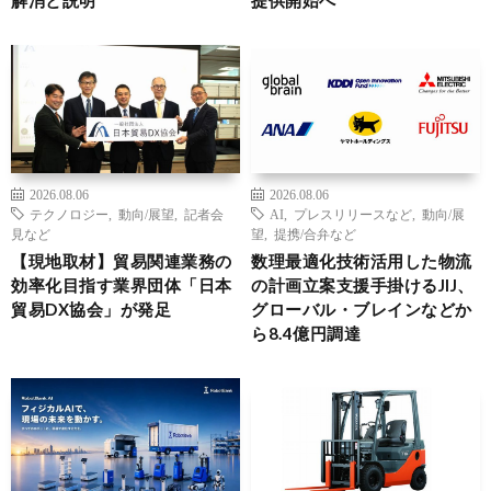
2026.08.06
2026.08.06
テクノロジー
,
動向/展望
,
記者会
AI
,
プレスリリースなど
,
動向/展
見など
望
,
提携/合弁など
【現地取材】貿易関連業務の
数理最適化技術活用した物流
効率化目指す業界団体「日本
の計画立案支援手掛けるJIJ、
貿易DX協会」が発足
グローバル・ブレインなどか
ら8.4億円調達