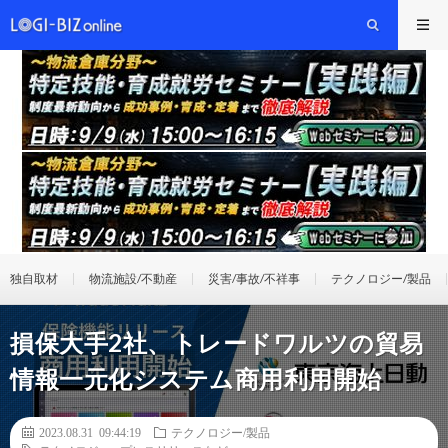
独自取材
物流施設/不動産
災害/事故/不祥事
テクノロジー/製品
損保大手2社、トレードワルツの貿易
情報一元化システム商用利用開始
2023.08.31 09:44:19
テクノロジー/製品