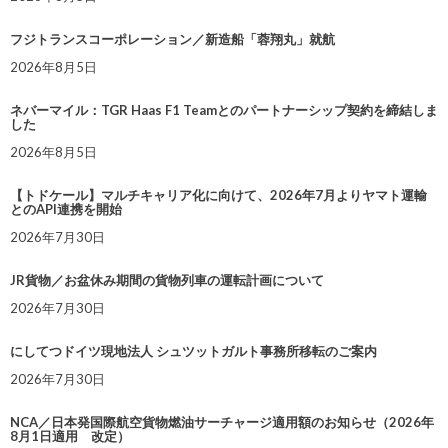
フジトランスコーポレーション／新造船「蓉翔丸」就航
2026年8月5日
ネバーマイル：TGR Haas F1 Teamとのパートナーシップ契約を締結しま
した
2026年8月5日
【トドケール】マルチキャリア化に向けて、2026年7月よりヤマト運輸
とのAPI連携を開始
2026年7月30日
JR貨物／お盆休み期間の貨物列車の運転計画について
2026年7月30日
にしてつドイツ現地法人 シュツットガルト事務所移転のご案内
2026年7月30日
NCA／日本発国際航空貨物燃油サーチャージ適用額のお知らせ（2026年
8月1日適用 改定）