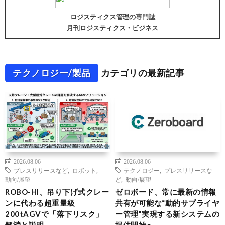
ロジスティクス管理の専門誌
月刊ロジスティクス・ビジネス
テクノロジー/製品
カテゴリの最新記事
2026.08.06
2026.08.06
プレスリリースなど
,
ロボット
,
テクノロジー
,
プレスリリースな
動向/展望
ど
,
動向/展望
ROBO-HI、吊り下げ式クレー
ゼロボード、常に最新の情報
ンに代わる超重量級
共有が可能な“動的サプライヤ
200tAGVで「落下リスク」
ー管理”実現する新システムの
解消と説明
提供開始へ