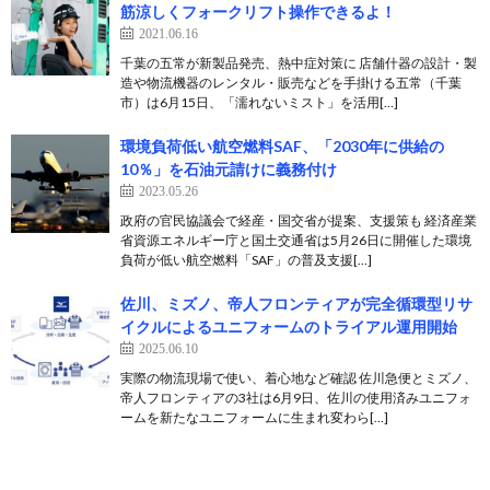
筋涼しくフォークリフト操作できるよ！
2021.06.16
千葉の五常が新製品発売、熱中症対策に 店舗什器の設計・製
造や物流機器のレンタル・販売などを手掛ける五常（千葉
市）は6月15日、「濡れないミスト」を活用[…]
環境負荷低い航空燃料SAF、「2030年に供給の
10％」を石油元請けに義務付け
2023.05.26
政府の官民協議会で経産・国交省が提案、支援策も 経済産業
省資源エネルギー庁と国土交通省は5月26日に開催した環境
負荷が低い航空燃料「SAF」の普及支援[…]
佐川、ミズノ、帝人フロンティアが完全循環型リサ
イクルによるユニフォームのトライアル運用開始
2025.06.10
実際の物流現場で使い、着心地など確認 佐川急便とミズノ、
帝人フロンティアの3社は6月9日、佐川の使用済みユニフォ
ームを新たなユニフォームに生まれ変わら[…]