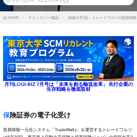
テクノロジー
,
プレスリリースなど
テクノロジー/製品
損保大手2社、トレードワルツの貿易情
HOME
月刊LOGI-BIZ 7月号は「未来を創る輸送改革」 先行企業の
生存戦略を徹底取材
保険証券の電子化受け
貿易情報一元化システム「TradeWaltz」を運営するトレードワルツ
は8月30日、東京海上日動火災保険と損害保険ジャパンの損保大手2