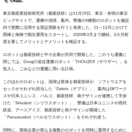
東京都産業技術研究所（都産技研）は11月19日、東京・有明の東京
ビッグサイトで、運搬や清掃、案内、警備の4種類のロボットを施設
内で実際に活用する実証実験を行うと発表した。11～12月にかけて
西棟と南棟で順次運用をスタートし、2020年3月まで継続。3カ月程
度を要してメリットとデメリットを検証する。
ロボットは都産技研と中小企業が共同で開発した。このうち運搬に
関しては、Doogの追従運搬ロボット「THOUZER（サウザー）」を
投入し、ごみなどの運搬に用いる計画。
このほかのロボットは、清掃は筐体を都産技研が、ソフトウエアを
セックがそれぞれ担当した「Debris（デブリ）」、案内は08ワーク
スや日本ユニシス、パルコ、都産技研、南デザインが連携して手掛
けた「Siriusbot（シリウスボット）」、警備は日本ユニシスや西武
鉄道、アースアイズ、都産技研と南デザインが開発した
「Peruseusbot（ペルセウスボット）」をそれぞれ使う。
同時に、開発企業が異なる複数のロボットを同時に運用するために