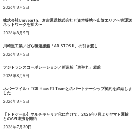
2026年8月5日
株式会社Univearth、倉吉運送株式会社と資本提携〜山陰エリアへ実運送
ネットワークを拡大〜
2026年8月5日
川崎重工業／ばら積運搬船「ARISTOS II」の引き渡し
2026年8月5日
フジトランスコーポレーション／新造船「蓉翔丸」就航
2026年8月5日
ネバーマイル：TGR Haas F1 Teamとのパートナーシップ契約を締結しま
した
2026年8月5日
【トドケール】マルチキャリア化に向けて、2026年7月よりヤマト運輸
とのAPI連携を開始
2026年7月30日