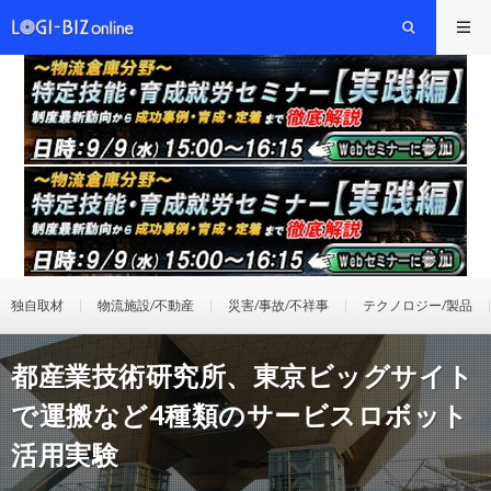
独自取材
物流施設/不動産
災害/事故/不祥事
テクノロジー/製品
都産業技術研究所、東京ビッグサイト
で運搬など4種類のサービスロボット
活用実験