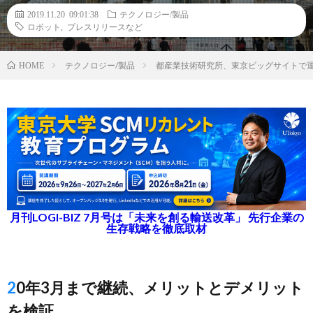
2019.11.20 09:01:38
テクノロジー/製品
ロボット
,
プレスリリースなど
テクノロジー/製品
都産業技術研究所、東京ビッグサイトで
HOME
月刊LOGI-BIZ 7月号は「未来を創る輸送改革」 先行企業の
生存戦略を徹底取材
20年3月まで継続、メリットとデメリット
を検証