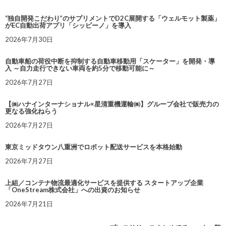
“独自開発こだわり”のサプリメントでD2C展開する「ウェルモット製薬」
がEC自動出荷アプリ「シッピーノ」を導入
2026年7月30日
自動車船の荷役中断を抑制する自動車移動用「スケーター」を開発・導
入 ～自力走行できない車両を約5分で移動可能に～
2026年7月27日
【㈱ハナインターナショナル×星清重機運輸㈱】グループ会社で販売力の
更なる強化ねらう
2026年7月27日
東京ミッドタウン八重洲でロボット配送サービスを本格始動
2026年7月27日
上組／コンテナ物流最適化サービスを提供する スタートアップ企業
「OneStream株式会社」への出資のお知らせ
2026年7月21日