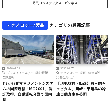
月刊ロジスティクス・ビジネス
テクノロジー/製品
カテゴリの最新記事
2026.08.08
2026.08.07
プレスリリースなど
,
動向/展望
,
テクノロジー
,
動画
,
物流施設
,
自動運転
記者会見など
T2が品質マネジメントシステ
【現地取材・動画】霞ヶ関キ
ムの国際規格「ISO9001」認
ャピタル、川崎・東扇島の冷
証取得、自動運転分野で国内
凍自動倉庫を公開
初