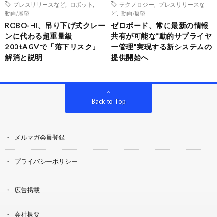
プレスリリースなど
,
ロボット
,
テクノロジー
,
プレスリリースな
動向/展望
ど
,
動向/展望
ROBO-HI、吊り下げ式クレー
ゼロボード、常に最新の情報
ンに代わる超重量級
共有が可能な“動的サプライヤ
200tAGVで「落下リスク」
ー管理”実現する新システムの
解消と説明
提供開始へ
Back to Top
メルマガ会員登録
プライバシーポリシー
広告掲載
会社概要