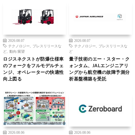
2026.08.07
2026.08.07
テクノロジー
,
プレスリリースな
テクノロジー
,
プレスリリースな
ど
,
動向/展望
ど
ロジスネクストが防爆仕様車
量子技術のエー・スター・ク
のフォークをフルモデルチェ
ォンタム、JALエンジニアリ
ンジ、オペレーターの快適性
ングから航空機の故障予測分
向上図る
析基盤構築を受託
2026.08.06
2026.08.06