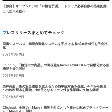
【独自】オープンロジの「AI梱包予測」、トラック必要台数の迅速把握
にも活用本格化
プレスリリースまとめてチェック
両備システムズ、物流自動化システムを手掛ける 株式会社APTを子会社
化
2026年8月9日
Shippio、「輸送中の商品」の可視化をInvoiceのAI-OCRで自動化する新
機能を提供開始
2026年8月9日
栗林商船／夏の安全運航を支えるため熱中症対策を強化。今年から船員
への飲料配布を開始、4年目となるファン付き作業服の支給も継続
2026年8月9日
CBcloud、全国の「Marq」施設を起点とした新たな配送プラットフォー
ム「MarqGO」開始