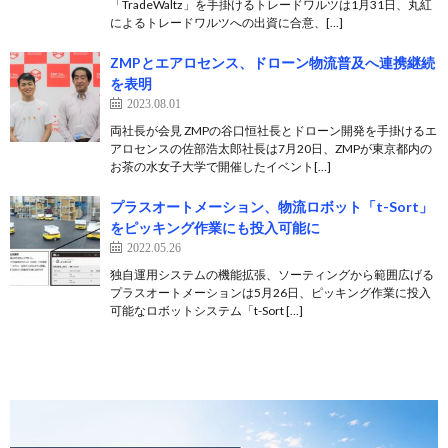
「TradeWaltz」を手掛けるトレードワルツは1月31日、丸紅
によるトレードワルツへの出資に合意、[…]
ZMPとエアロセンス、ドローン物流普及へ連携継続
を表明
2023.08.01
両社長が会見 ZMPの谷口恒社長とドローン開発を手掛けるエ
アロセンスの佐部浩太郎社長は7月20日、ZMPが東京都内の
お茶の水女子大学で開催したイベント[…]
プラスオートメーション、物流ロボット「t-Sort」
をピッキング作業にも投入可能に
2022.05.26
独自運用システムの機能拡張、ソーティングから範囲広げる
プラスオートメーションは5月26日、ピッキング作業に投入
可能なロボットシステム「t-Sort […]