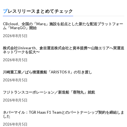
プレスリリースまとめてチェック
CBcloud、全国の「Marq」施設を起点とした新たな配送プラットフォー
ム「MarqGO」開始
2026年8月5日
株式会社Univearth、倉吉運送株式会社と資本提携〜山陰エリアへ実運送
ネットワークを拡大〜
2026年8月5日
川崎重工業／ばら積運搬船「ARISTOS II」の引き渡し
2026年8月5日
フジトランスコーポレーション／新造船「蓉翔丸」就航
2026年8月5日
ネバーマイル：TGR Haas F1 Teamとのパートナーシップ契約を締結しま
した
2026年8月5日