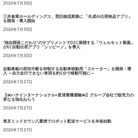
2026年7月30日
三井倉庫ホールディングス、受託物流業務に 「生成AI出荷検品アプリ」
を開発・導入開始
2026年7月30日
“独自開発こだわり”のサプリメントでD2C展開する「ウェルモット製薬」
がEC自動出荷アプリ「シッピーノ」を導入
2026年7月30日
自動車船の荷役中断を抑制する自動車移動用「スケーター」を開発・導
入 ～自力走行できない車両を約5分で移動可能に～
2026年7月27日
【㈱ハナインターナショナル×星清重機運輸㈱】グループ会社で販売力の
更なる強化ねらう
2026年7月27日
東京ミッドタウン八重洲でロボット配送サービスを本格始動
2026年7月27日