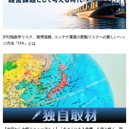
[PR]地政学リスク、港湾混雑…コンテナ運賃の変動リスクへの新しいヘッ
ジ方法「FFA」とは
【次回から大幅リニューアル！】「今そこにある危機」を読み解く 国