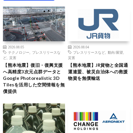
2026.08.05
2026.08.04
テクノロジー
,
プレスリリースな
プレスリリースなど
,
動向/展望
,
ど
,
災害
災害
【熊本地震】復旧・復興支援
【熊本地震】JR貨物と全国通
へ高精度3次元点群データと
運連盟、被災自治体への救援
Google Photorealistic 3D
物資を無償輸送
Tilesを活用した空間情報を無
償提供