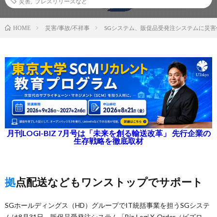
災害
,
プレスリリースなど
災害/事故/不祥事
SGシステム、販促品受発注システムに災
HOME
月刊LOGI-BIZ 7月号は「未来を創る輸送改革」 先行企業の
生存戦略を徹底取材
拠点配送などもワンストップでサポート
SGホールディングス（HD）グループでIT統括事業を担うSGシステ
ムは8月31日、販促品受発注システム「Biz-Logi X-Order（ビズロ