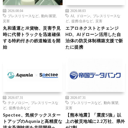
2026.08.04
2026.08.03
プレスリリースなど
,
動向/展望
,
AI
,
ドローン
,
プレスリリースな
災害
ど
,
提携/合弁など
,
災害
丸和通運とJR貨物、災害予見
エアロネクストとチェンジ
時に代替トラックを迅速確保
HD、AIドローン活用した自
する特約付きの鉄道輸送を開
治体の防災体制構築支援で新
始
たに提携
2026.07.31
2026.07.31
テクノロジー
,
プレスリリースな
プレスリリースなど
,
動向/展望
,
ど
,
提携/合弁など
災害
Spectee、気候テックスター
【熊本地震】「震度5強」以
トアップのAquniaと高精度な
上の被災地域に2.2万社、県外
洪水予測技術を共同開発へ
が2割