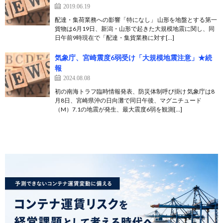
2019.06.19
配達・集荷業務への影響「特になし」 山形を地盤とする第一
貨物は6月19日、新潟・山形で起きた大規模地震に関し、同
日午前9時現在で「配達・集貨業務に対す[…]
気象庁、宮崎震度6弱受け「大規模地震注意」★続
報
2024.08.08
初の南海トラフ臨時情報発表、防災体制呼び掛け 気象庁は8
月8日、宮崎県沖の日向灘で同日午後、マグニチュード
（M）7.1の地震が発生、最大震度6弱を観測[…]