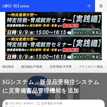
独自取材
物流施設/不動産
災害/事故/不祥事
テクノロジー/製品
SGシステム、販促品受発注システム
に災害備蓄品管理機能を追加
2023.09.01 06:00:45
災害/事故/不祥事