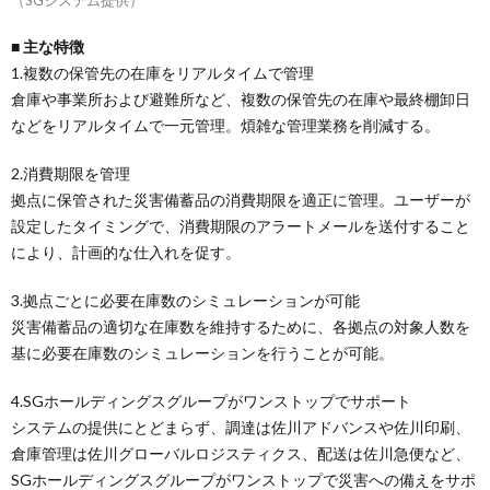
（SGシステム提供）
■ 主な特徴
1.複数の保管先の在庫をリアルタイムで管理
倉庫や事業所および避難所など、複数の保管先の在庫や最終棚卸日
などをリアルタイムで一元管理。煩雑な管理業務を削減する。
2.消費期限を管理
拠点に保管された災害備蓄品の消費期限を適正に管理。ユーザーが
設定したタイミングで、消費期限のアラートメールを送付すること
により、計画的な仕入れを促す。
3.拠点ごとに必要在庫数のシミュレーションが可能
災害備蓄品の適切な在庫数を維持するために、各拠点の対象人数を
基に必要在庫数のシミュレーションを行うことが可能。
4.SGホールディングスグループがワンストップでサポート
システムの提供にとどまらず、調達は佐川アドバンスや佐川印刷、
倉庫管理は佐川グローバルロジスティクス、配送は佐川急便など、
SGホールディングスグループがワンストップで災害への備えをサポ