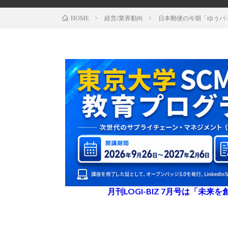
経営/業界動向
日本郵便の今期「ゆうパッ
HOME
月刊LOGI-BIZ 7月号は「未