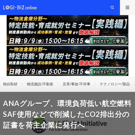
独自取材
物流施設/不動産
災害/事故/不祥事
テクノロジー/製品
ANAグループ、環境負荷低い航空燃料
SAF使用などで削減したCO2排出分の
証書を荷主企業に発行へ