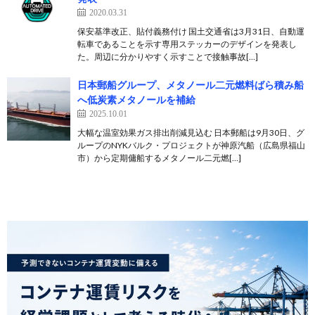
2020.03.31
保安基準改正、貼付義務付け 国土交通省は3月31日、自動運
転車であることを示す専用ステッカーのデザインを発表し
た。周辺に分かりやすく示すことで接触事故[…]
日本郵船グループ、メタノール二元燃料ばら積み船
へ低炭素メタノールを補給
2025.10.01
大幅な温室効果ガス排出削減見込む 日本郵船は9月30日、グ
ループのNYKバルク・プロジェクトが神原汽船（広島県福山
市）から定期傭船するメタノール二元燃[…]