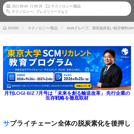
2023.09.04 11:09:28
テクノロジー/製品
テクノロジー
,
プレスリリースなど
テクノロジー/製品
ANAグループ、環境負荷低い航空燃料SA
HOME
月刊LOGI-BIZ 7月号は「未来を創る輸送改革」 先行企業の
生存戦略を徹底取材
サプライチェーン全体の脱炭素化を後押し