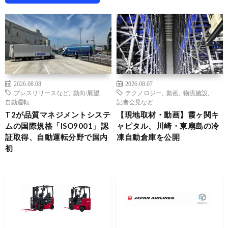
2026.08.08
2026.08.07
プレスリリースなど
,
動向/展望
,
テクノロジー
,
動画
,
物流施設
,
自動運転
記者会見など
T2が品質マネジメントシステ
【現地取材・動画】霞ヶ関キ
ムの国際規格「ISO9001」認
ャピタル、川崎・東扇島の冷
証取得、自動運転分野で国内
凍自動倉庫を公開
初