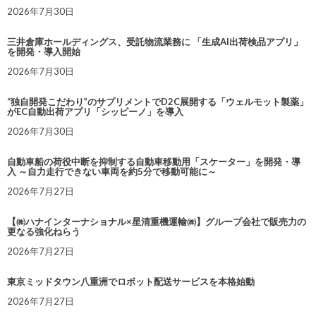
2026年7月30日
三井倉庫ホールディングス、受託物流業務に 「生成AI出荷検品アプリ」
を開発・導入開始
2026年7月30日
“独自開発こだわり”のサプリメントでD2C展開する「ウェルモット製薬」
がEC自動出荷アプリ「シッピーノ」を導入
2026年7月30日
自動車船の荷役中断を抑制する自動車移動用「スケーター」を開発・導
入 ～自力走行できない車両を約5分で移動可能に～
2026年7月27日
【㈱ハナインターナショナル×星清重機運輸㈱】グループ会社で販売力の
更なる強化ねらう
2026年7月27日
東京ミッドタウン八重洲でロボット配送サービスを本格始動
2026年7月27日