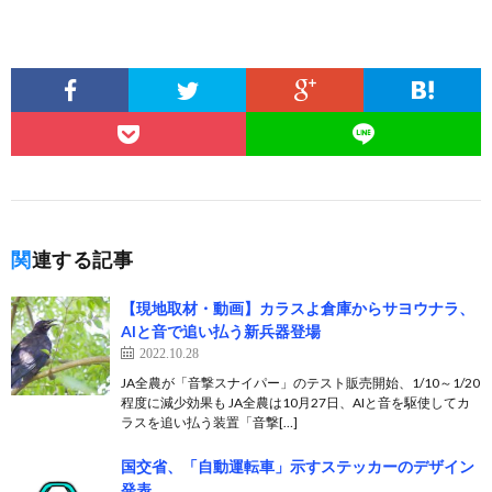
関連する記事
【現地取材・動画】カラスよ倉庫からサヨウナラ、
AIと音で追い払う新兵器登場
2022.10.28
JA全農が「音撃スナイパー」のテスト販売開始、1/10～1/20
程度に減少効果も JA全農は10月27日、AIと音を駆使してカ
ラスを追い払う装置「音撃[…]
国交省、「自動運転車」示すステッカーのデザイン
発表