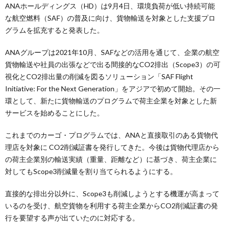
ANAホールディングス（HD）は9月4日、環境負荷が低い持続可能
な航空燃料（SAF）の普及に向け、貨物輸送を対象とした支援プロ
グラムを拡充すると発表した。
ANAグループは2021年10月、SAFなどの活用を通じて、企業の航空
貨物輸送や社員の出張などで出る間接的なCO2排出（Scope3）の可
視化とCO2排出量の削減を図るソリューション「SAF Flight
Initiative: For the Next Generation」をアジアで初めて開始。その一
環として、新たに貨物輸送のプログラムで荷主企業を対象とした新
サービスを始めることにした。
これまでのカーゴ・プログラムでは、ANAと直接取引のある貨物代
理店を対象に CO2削減証書を発行してきた。今後は貨物代理店から
の荷主企業別の輸送実績（重量、距離など）に基づき、荷主企業に
対してもScope3削減量を割り当てられるようにする。
直接的な排出分以外に、Scope3も削減しようとする機運が高まって
いるのを受け、航空貨物を利用する荷主企業からCO2削減証書の発
行を要望する声が出ていたのに対応する。