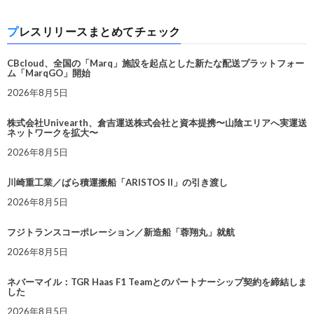
プレスリリースまとめてチェック
CBcloud、全国の「Marq」施設を起点とした新たな配送プラットフォー
ム「MarqGO」開始
2026年8月5日
株式会社Univearth、倉吉運送株式会社と資本提携〜山陰エリアへ実運送
ネットワークを拡大〜
2026年8月5日
川崎重工業／ばら積運搬船「ARISTOS II」の引き渡し
2026年8月5日
フジトランスコーポレーション／新造船「蓉翔丸」就航
2026年8月5日
ネバーマイル：TGR Haas F1 Teamとのパートナーシップ契約を締結しま
した
2026年8月5日