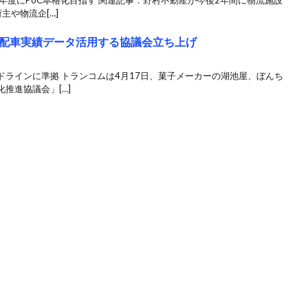
年度にPoC本格化目指す 関連記事：野村不動産が今後2年間に物流施設
主や物流企[…]
配車実績データ活用する協議会立ち上げ
ラインに準拠 トランコムは4月17日、菓子メーカーの湖池屋、ぼんち
推進協議会」[…]