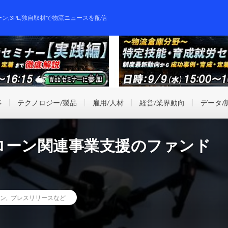
ーン,3PL,独自取材で物流ニュースを配信
事
テクノロジー/製品
雇用/人材
経営/業界動向
データ/
ローン関連事業支援のファンド
ン
,
プレスリリースなど