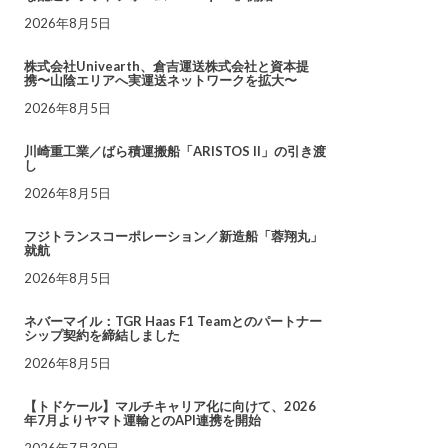
2026年8月5日
株式会社Univearth、倉吉運送株式会社と資本提
携〜山陰エリアへ実運送ネットワークを拡大〜
2026年8月5日
川崎重工業／ばら積運搬船「ARISTOS II」の引き渡
し
2026年8月5日
フジトランスコーポレーション／新造船「蓉翔丸」
就航
2026年8月5日
ネバーマイル：TGR Haas F1 Teamとのパートナー
シップ契約を締結しました
2026年8月5日
【トドケール】マルチキャリア化に向けて、2026
年7月よりヤマト運輸とのAPI連携を開始
2026年7月30日