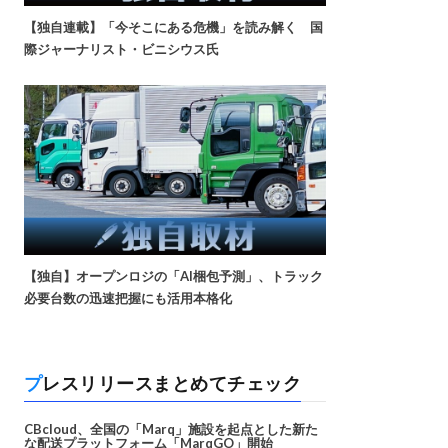
【独自連載】「今そこにある危機」を読み解く 国
際ジャーナリスト・ビニシウス氏
【独自】オープンロジの「AI梱包予測」、トラック
必要台数の迅速把握にも活用本格化
プレスリリースまとめてチェック
CBcloud、全国の「Marq」施設を起点とした新た
な配送プラットフォーム「MarqGO」開始