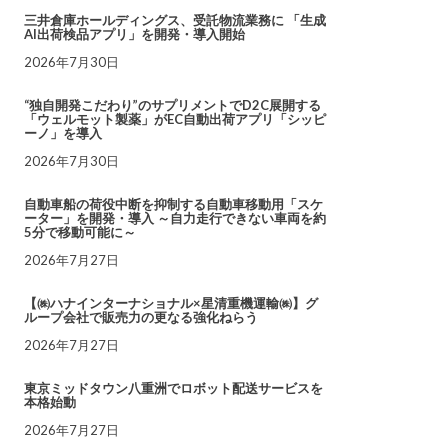
三井倉庫ホールディングス、受託物流業務に 「生成
AI出荷検品アプリ」を開発・導入開始
2026年7月30日
“独自開発こだわり”のサプリメントでD2C展開する
「ウェルモット製薬」がEC自動出荷アプリ「シッピ
ーノ」を導入
2026年7月30日
自動車船の荷役中断を抑制する自動車移動用「スケ
ーター」を開発・導入 ～自力走行できない車両を約
5分で移動可能に～
2026年7月27日
【㈱ハナインターナショナル×星清重機運輸㈱】グ
ループ会社で販売力の更なる強化ねらう
2026年7月27日
東京ミッドタウン八重洲でロボット配送サービスを
本格始動
2026年7月27日