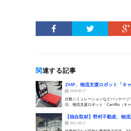
関連する記事
ZMP、物流支援ロボット「キ
2019.09.17
台数シミュレーションなどパッケージで
日、物流支援ロボット「CarriRo（キャ
【独自取材】野村不動産、物流
2021.08.17