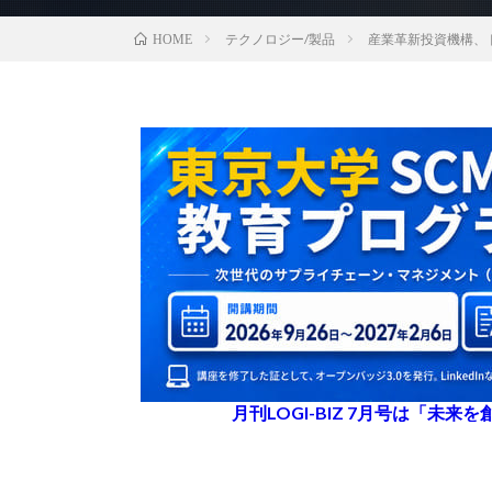
テクノロジー/製品
産業革新投資機構、
HOME
月刊LOGI-BIZ 7月号は「未