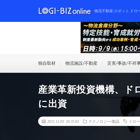
物流不動産,ロボット,ドロ
独自取材
物流施設/不動産
災害/事故/不祥
産業革新投資機構、ド
に出資
2021.12.03 20:35:03
テクノロジー/製品
ドロー