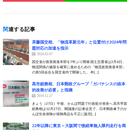
関連する記事
斉藤国交相、「物流革新元年」と位置付け2024年問
題対応の加速を指示
2024.02.07
国交省が政策推進本部を7年ぶり開催 国土交通省は2月6日、
物流関係の施策を確実に進めるための「物流政策推進本部」
の第5回会合を国交省内で開催した。 本[…]
高市総務相、日本郵政グループ「ガバナンスの抜本
的改善が必要」と指摘
2019.12.27
きょう（27日）午後、かんぽ問題で行政処分発表へ 高市早苗
総務相は12月27日、閣議後の記者会見で、日本郵政傘下のか
んぽ生命保険が保険商品を不正に販売[…]
22年以降に東京～大阪間で後続車無人隊列走行を商