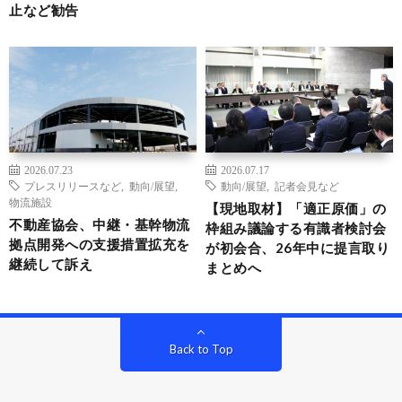
止など勧告
2026.07.23
2026.07.17
プレスリリースなど
,
動向/展望
,
動向/展望
,
記者会見など
物流施設
【現地取材】「適正原価」の
不動産協会、中継・基幹物流
枠組み議論する有識者検討会
拠点開発への支援措置拡充を
が初会合、26年中に提言取り
継続して訴え
まとめへ
Back to Top