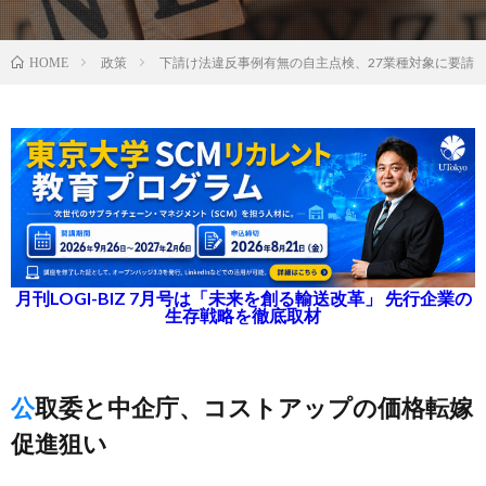
政策
下請け法違反事例有無の自主点検、27業種対象に要請
HOME
月刊LOGI-BIZ 7月号は「未来を創る輸送改革」 先行企業の
生存戦略を徹底取材
公取委と中企庁、コストアップの価格転嫁
促進狙い