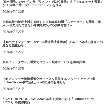
“独自開発こだわり”のサプリメントでD2C展開する「ウェルモット製薬」
がEC自動出荷アプリ「シッピーノ」を導入
2026年7月30日
自動車船の荷役中断を抑制する自動車移動用「スケーター」を開発・導
入 ～自力走行できない車両を約5分で移動可能に～
2026年7月27日
【㈱ハナインターナショナル×星清重機運輸㈱】グループ会社で販売力の
更なる強化ねらう
2026年7月27日
東京ミッドタウン八重洲でロボット配送サービスを本格始動
2026年7月27日
上組／コンテナ物流最適化サービスを提供する スタートアップ企業
「OneStream株式会社」への出資のお知らせ
2026年7月21日
ZOZO、BONJOUR SAGANの自社EC拡大に向け「Fulfillment by
ZOZO」を提供開始