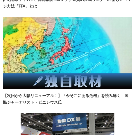
ジ方法「FFA」とは
【次回から大幅リニューアル！】「今そこにある危機」を読み解く 国
際ジャーナリスト・ビニシウス氏