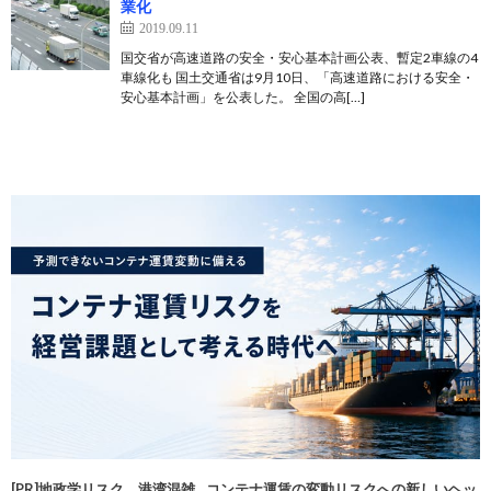
業化
2019.09.11
国交省が高速道路の安全・安心基本計画公表、暫定2車線の4
車線化も 国土交通省は9月10日、「高速道路における安全・
安心基本計画」を公表した。 全国の高[…]
[PR]地政学リスク、港湾混雑…コンテナ運賃の変動リスクへの新しいヘッ