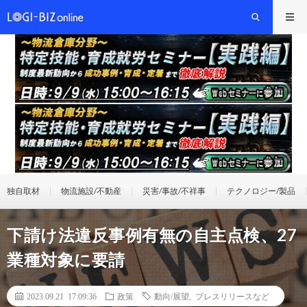
独自取材
物流施設/不動産
災害/事故/不祥事
テクノロジー/製品
下請け法違反事例有無の自主点検、27
業種対象に要請
2023.09.21 17:09:36
政策
動向/展望
,
プレスリリースなど