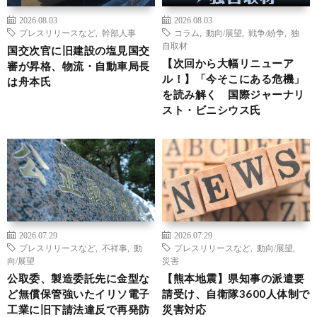
2026.08.03
2026.08.03
プレスリリースなど
,
幹部人事
コラム
,
動向/展望
,
戦争/紛争
,
独
自取材
国交次官に旧建設の塩見国交
【次回から大幅リニューア
審が昇格、物流・自動車局長
ル！】「今そこにある危機」
は舟本氏
を読み解く 国際ジャーナリ
スト・ビニシウス氏
2026.07.29
2026.07.29
プレスリリースなど
,
不祥事
,
動
プレスリリースなど
,
動向/展望
,
向/展望
災害
公取委、製造委託先に金型な
【熊本地震】県知事の派遣要
ど無償保管強いたイリソ電子
請受け、自衛隊3600人体制で
工業に旧下請法違反で再発防
災害対応