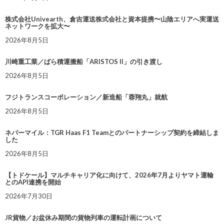
株式会社Univearth、倉吉運送株式会社と資本提携〜山陰エリアへ実運送
ネットワークを拡大〜
2026年8月5日
川崎重工業／ばら積運搬船「ARISTOS II」の引き渡し
2026年8月5日
フジトランスコーポレーション／新造船「蓉翔丸」就航
2026年8月5日
ネバーマイル：TGR Haas F1 Teamとのパートナーシップ契約を締結しま
した
2026年8月5日
【トドケール】マルチキャリア化に向けて、2026年7月よりヤマト運輸
とのAPI連携を開始
2026年7月30日
JR貨物／お盆休み期間の貨物列車の運転計画について