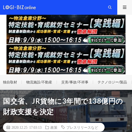
独自取材
物流施設/不動産
災害/事故/不祥事
テクノロジー/製品
国交省、JR貨物に3年間で138億円の
財政支援を決定
2020.12.25 17:03:13
政策
プレスリリースなど