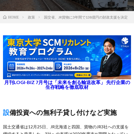
政策
国交省、JR貨物に3年間で138億円の財政支援を決定
HOME
月刊LOGI-BIZ 7月号は「未来を創る輸送改革」 先行企業の
生存戦略を徹底取材
設備投資への無利子貸し付けなど実施
国土交通省は12月25日、JR北海道と四国、貨物のJR3社への支援を
継続すると発表した。3社への支援は2020年度末が期限となってい