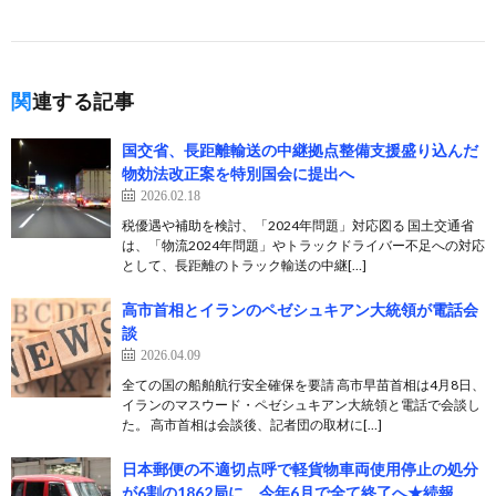
関連する記事
国交省、長距離輸送の中継拠点整備支援盛り込んだ
物効法改正案を特別国会に提出へ
2026.02.18
税優遇や補助を検討、「2024年問題」対応図る 国土交通省
は、「物流2024年問題」やトラックドライバー不足への対応
として、長距離のトラック輸送の中継[…]
高市首相とイランのペゼシュキアン大統領が電話会
談
2026.04.09
全ての国の船舶航行安全確保を要請 高市早苗首相は4月8日、
イランのマスウード・ペゼシュキアン大統領と電話で会談し
た。 高市首相は会談後、記者団の取材に[…]
日本郵便の不適切点呼で軽貨物車両使用停止の処分
が6割の1862局に、今年6月で全て終了へ★続報