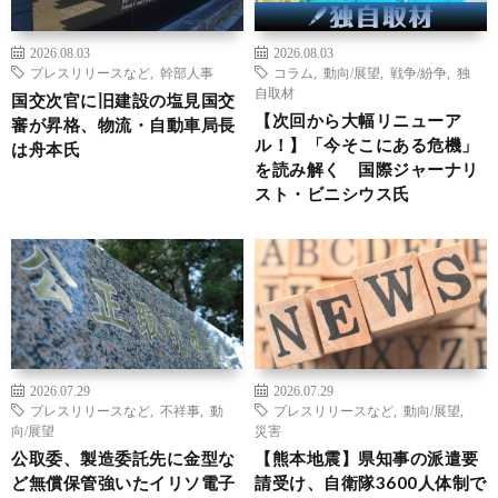
2026.08.03
2026.08.03
プレスリリースなど
,
幹部人事
コラム
,
動向/展望
,
戦争/紛争
,
独
自取材
国交次官に旧建設の塩見国交
【次回から大幅リニューア
審が昇格、物流・自動車局長
ル！】「今そこにある危機」
は舟本氏
を読み解く 国際ジャーナリ
スト・ビニシウス氏
2026.07.29
2026.07.29
プレスリリースなど
,
不祥事
,
動
プレスリリースなど
,
動向/展望
,
向/展望
災害
公取委、製造委託先に金型な
【熊本地震】県知事の派遣要
ど無償保管強いたイリソ電子
請受け、自衛隊3600人体制で