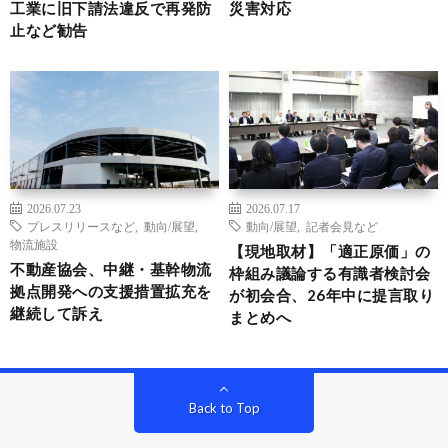
工業に旧下請法違反で再発防
災害対応
止など勧告
2026.07.23
2026.07.17
プレスリリースなど
,
動向/展望
,
動向/展望
,
記者会見など
物流施設
【現地取材】「適正原価」の
不動産協会、中継・基幹物流
枠組み議論する有識者検討会
拠点開発への支援措置拡充を
が初会合、26年中に提言取り
継続して訴え
まとめへ
Back to Top