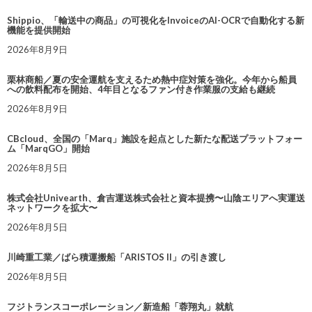
Shippio、「輸送中の商品」の可視化をInvoiceのAI-OCRで自動化する新
機能を提供開始
2026年8月9日
栗林商船／夏の安全運航を支えるため熱中症対策を強化。今年から船員
への飲料配布を開始、4年目となるファン付き作業服の支給も継続
2026年8月9日
CBcloud、全国の「Marq」施設を起点とした新たな配送プラットフォー
ム「MarqGO」開始
2026年8月5日
株式会社Univearth、倉吉運送株式会社と資本提携〜山陰エリアへ実運送
ネットワークを拡大〜
2026年8月5日
川崎重工業／ばら積運搬船「ARISTOS II」の引き渡し
2026年8月5日
フジトランスコーポレーション／新造船「蓉翔丸」就航