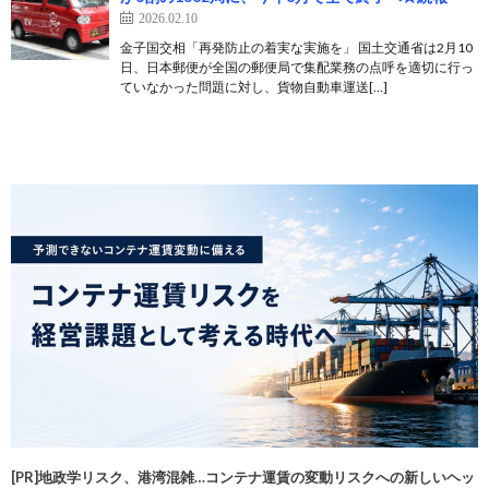
2026.02.10
金子国交相「再発防止の着実な実施を」 国土交通省は2月10
日、日本郵便が全国の郵便局で集配業務の点呼を適切に行っ
ていなかった問題に対し、貨物自動車運送[…]
[PR]地政学リスク、港湾混雑…コンテナ運賃の変動リスクへの新しいヘッ