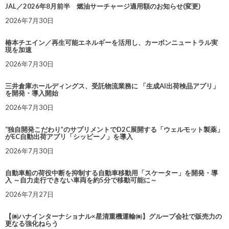
JAL／2026年8月前半 燃油サーチャージ適用額のお知らせ(変更)
2026年7月30日
椿本チエイン／再生可能エネルギーを活用し、カーボンニュートラル実
現を加速
2026年7月30日
三井倉庫ホールディングス、受託物流業務に 「生成AI出荷検品アプリ」
を開発・導入開始
2026年7月30日
“独自開発こだわり”のサプリメントでD2C展開する「ウェルモット製薬」
がEC自動出荷アプリ「シッピーノ」を導入
2026年7月30日
自動車船の荷役中断を抑制する自動車移動用「スケーター」を開発・導
入 ～自力走行できない車両を約5分で移動可能に～
2026年7月27日
【㈱ハナインターナショナル×星清重機運輸㈱】グループ会社で販売力の
更なる強化ねらう