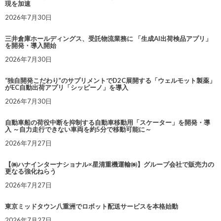
現を加速
2026年7月30日
三井倉庫ホールディングス、受託物流業務に 「生成AI出荷検品アプリ」
を開発・導入開始
2026年7月30日
“独自開発こだわり”のサプリメントでD2C展開する「ウェルモット製薬」
がEC自動出荷アプリ「シッピーノ」を導入
2026年7月30日
自動車船の荷役中断を抑制する自動車移動用「スケーター」を開発・導
入 ～自力走行できない車両を約5分で移動可能に～
2026年7月27日
【㈱ハナインターナショナル×星清重機運輸㈱】グループ会社で販売力の
更なる強化ねらう
2026年7月27日
東京ミッドタウン八重洲でロボット配送サービスを本格始動
2026年7月27日