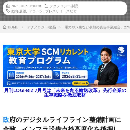
2023.10.02 06:00:58
テクノロジー/製品
動向/展望
,
ドローン
,
プレスリリースなど
テクノロジー/製品
電力やJR東など参加の責任事業組合、27
HOME
月刊LOGI-BIZ 7月号は「未来を創る輸送改革」 先行企業の
生存戦略を徹底取材
政府のデジタルライフライン整備計画に
合致、インフラ設備点検高度化を後押し