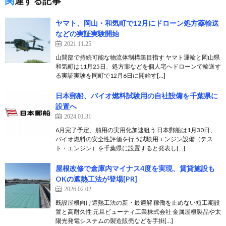
関連する記事
ヤマト、岡山・和気町で12月にドローン処方薬輸送
などの実証実験開始
2021.11.25
山間部で持続可能な物流体制構築目指す ヤマト運輸と岡山県
和気町は11月25日、処方薬などを個人宅へドローンで輸送す
る実証実験を同町で12月6日に開始す[…]
日本郵船、バイオ燃料試験用の自社設備を千葉県に
設置へ
2024.01.31
6月完了予定、舶用の実用化加速狙う 日本郵船は1月30日、
バイオ燃料の安全性評価を行う試験用エンジン設備（テス
ト・エンジン）を千葉県に設置すると発表し[…]
屋根改修で倉庫内マイナス4度を実現、賃貸施設も
OKの遮熱工法が登場[PR]
2026.02.02
既設屋根向け遮熱工法の新・最適解 稼働を止めない短工期設
置と高耐久性 元旦ビューティ工業株式会社 金属屋根製品や太
陽光発電システムの製造販売などを手掛[…]