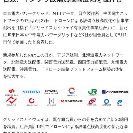
東京電力パワーグリッド、NTTデータ、日立製作所、中国電力ネッ
トワークの4社は9月29日、ドローンによる設備点検高度化や新事業
創出を目指す「グリッドスカイウェイ有限責任事業組合」に、新た
にJR東日本や中部電力パワーグリッドなど9社が組合員として9月1
日付で参画したと発表した。
新規参加したのはこのほか、アジア航測、北海道電力ネットワー
ク、北陸電力送配電、関⻄電力送配電、四国電力送配電、九州電力
送配電、沖縄電力。「ドローン航路プラットフォーム構築の体制」
を拡大する。
グリッドスカイウェイは、既存組合員からの分を含めて合計20億円
を増資。組合員計13社でドローンによる設備点検高度化や新たな事