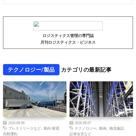
ロジスティクス管理の専門誌
月刊ロジスティクス・ビジネス
テクノロジー/製品
カテゴリの最新記事
2026.08.08
2026.08.07
プレスリリースなど
,
動向/展望
,
テクノロジー
,
動画
,
物流施設
,
自動運転
記者会見など