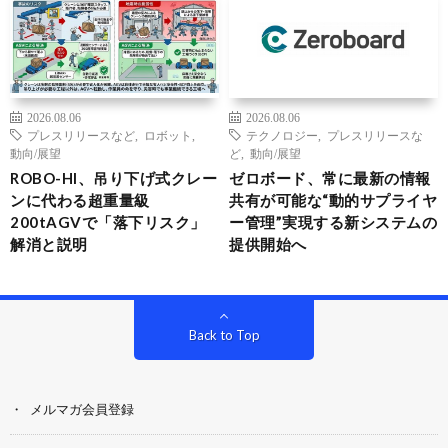
2026.08.06
2026.08.06
プレスリリースなど
,
ロボット
,
テクノロジー
,
プレスリリースな
動向/展望
ど
,
動向/展望
ROBO-HI、吊り下げ式クレー
ゼロボード、常に最新の情報
ンに代わる超重量級
共有が可能な“動的サプライヤ
200tAGVで「落下リスク」
ー管理”実現する新システムの
解消と説明
提供開始へ
Back to Top
メルマガ会員登録