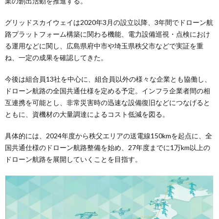
業の創出活動を推進する。
グリッドスカイウェイは2020年3月の設立以降、3年間でドローン航
路プラットフォーム構築に関わる機能、電力設備巡視・点検におけ
る運用などに関し、広島県府中市や埼玉県秩父市などで実証を重
ね、一定の成果を確認してきた。
今後は組合員13社を中心に、組合員以外の様々な企業とも協働し、
ドローン航路の全国共通仕様を定める予定。インフラ企業者間の相
互連携を可能とし、非常災害時の迅速な設備復旧などにつなげると
ともに、資機材の大量調達によるコスト低減を図る。
具体的には、2024年度から秩父エリアの送電線150kmを起点に、全
国共通仕様のドローン航路整備を始め、27年度までに1万km以上の
ドローン航路を展開していくことを目指す。