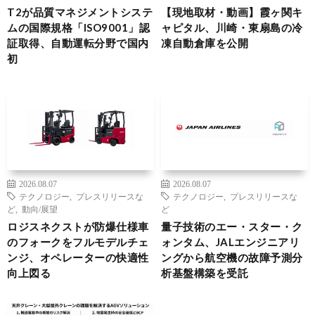
T2が品質マネジメントシステ
【現地取材・動画】霞ヶ関キ
ムの国際規格「ISO9001」認
ャピタル、川崎・東扇島の冷
証取得、自動運転分野で国内
凍自動倉庫を公開
初
2026.08.07
2026.08.07
テクノロジー
,
プレスリリースな
テクノロジー
,
プレスリリースな
ど
,
動向/展望
ど
ロジスネクストが防爆仕様車
量子技術のエー・スター・ク
のフォークをフルモデルチェ
ォンタム、JALエンジニアリ
ンジ、オペレーターの快適性
ングから航空機の故障予測分
向上図る
析基盤構築を受託