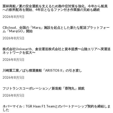
栗林商船／夏の安全運航を支えるため熱中症対策を強化。今年から船員
への飲料配布を開始、4年目となるファン付き作業服の支給も継続
2026年8月9日
CBcloud、全国の「Marq」施設を起点とした新たな配送プラットフォー
ム「MarqGO」開始
2026年8月5日
株式会社Univearth、倉吉運送株式会社と資本提携〜山陰エリアへ実運送
ネットワークを拡大〜
2026年8月5日
川崎重工業／ばら積運搬船「ARISTOS II」の引き渡し
2026年8月5日
フジトランスコーポレーション／新造船「蓉翔丸」就航
2026年8月5日
ネバーマイル：TGR Haas F1 Teamとのパートナーシップ契約を締結しま
した