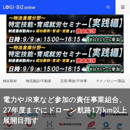
独自取材
物流施設/不動産
災害/事故/不祥事
テクノロジー/製品
電力やJR東など参加の責任事業組合、
27年度までにドローン航路1万km以上
展開目指す