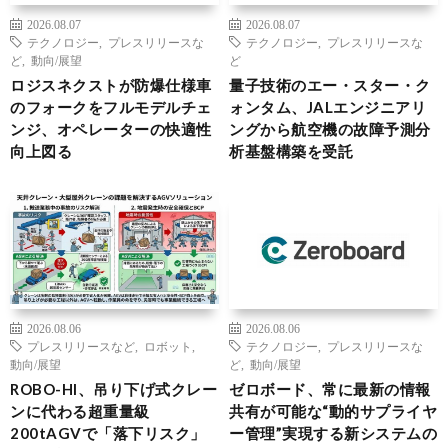
2026.08.07
2026.08.07
テクノロジー
,
プレスリリースな
テクノロジー
,
プレスリリースな
ど
,
動向/展望
ど
ロジスネクストが防爆仕様車
量子技術のエー・スター・ク
のフォークをフルモデルチェ
ォンタム、JALエンジニアリ
ンジ、オペレーターの快適性
ングから航空機の故障予測分
向上図る
析基盤構築を受託
2026.08.06
2026.08.06
プレスリリースなど
,
ロボット
,
テクノロジー
,
プレスリリースな
動向/展望
ど
,
動向/展望
ROBO-HI、吊り下げ式クレー
ゼロボード、常に最新の情報
ンに代わる超重量級
共有が可能な“動的サプライヤ
200tAGVで「落下リスク」
ー管理”実現する新システムの