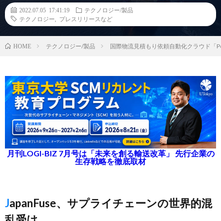
2022.07.05 17:41:19
テクノロジー/製品
テクノロジー
,
プレスリリースなど
テクノロジー/製品
国際物流見積もり依頼自動化クラウド「P
HOME
月刊LOGI-BIZ 7月号は「未来を創る輸送改革」 先行企業の
生存戦略を徹底取材
JapanFuse、サプライチェーンの世界的混
乱受け