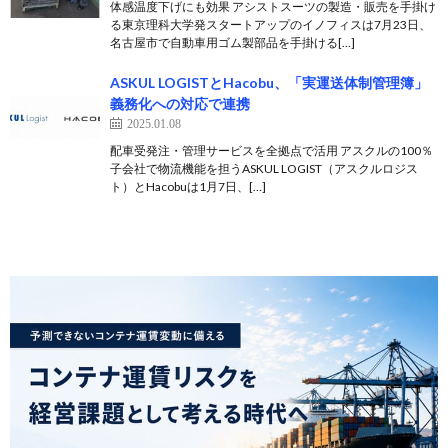
体感温度下げにも効果 アシストスーツの製造・販売を手掛け
る東京理科大学発スタートアップのイノフィスは7月23日、
名古屋市で自動車用ゴム製部品を手掛ける[…]
ASKUL LOGISTとHacobu、「実運送体制管理簿」
義務化への対応で連携
2025.01.08
配車受発注・管理サービスを全拠点で活用 アスクルの100％
子会社で物流機能を担うASKUL LOGIST（アスクルロジス
ト）とHacobuは1月7日、[…]