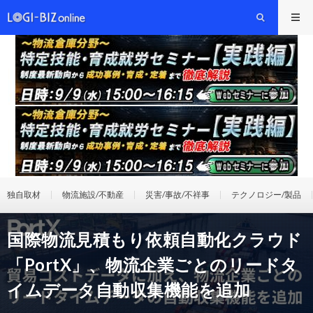
独自取材
物流施設/不動産
災害/事故/不祥事
テクノロジー/製品
国際物流見積もり依頼自動化クラウド
「PortX」、物流企業ごとのリードタ
イムデータ自動収集機能を追加