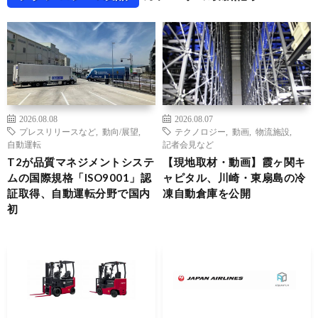
2026.08.08
2026.08.07
プレスリリースなど
,
動向/展望
,
テクノロジー
,
動画
,
物流施設
,
自動運転
記者会見など
T2が品質マネジメントシステ
【現地取材・動画】霞ヶ関キ
ムの国際規格「ISO9001」認
ャピタル、川崎・東扇島の冷
証取得、自動運転分野で国内
凍自動倉庫を公開
初