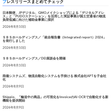
プレスリリースまとめてチェック
日本郵便、JPデジタル、GMOメイクショップによる「デジタルアドレ
ス」と「PUDOステーション」を活用した実証事業が国土交通省の物流
負荷低減に向けた補助金事業に採択
2026年8月10日
ＳＢＳホールディングス／「統合報告書（Integrated report）2026」
を発行しました
2026年8月10日
ＳＢＳホールディングス／DEI座談会を開催
2026年8月10日
両備システムズ、物流自動化システムを手掛ける 株式会社APTを子会社
化
2026年8月9日
Shippio、「輸送中の商品」の可視化をInvoiceのAI-OCRで自動化する新
機能を提供開始
2026年8月9日