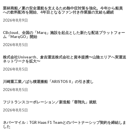
栗林商船／夏の安全運航を支えるため熱中症対策を強化。今年から船員
への飲料配布を開始、4年目となるファン付き作業服の支給も継続
2026年8月9日
CBcloud、全国の「Marq」施設を起点とした新たな配送プラットフォー
ム「MarqGO」開始
2026年8月5日
株式会社Univearth、倉吉運送株式会社と資本提携〜山陰エリアへ実運送
ネットワークを拡大〜
2026年8月5日
川崎重工業／ばら積運搬船「ARISTOS II」の引き渡し
2026年8月5日
フジトランスコーポレーション／新造船「蓉翔丸」就航
2026年8月5日
ネバーマイル：TGR Haas F1 Teamとのパートナーシップ契約を締結しま
した