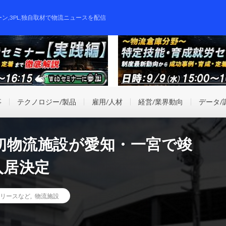
ーン,3PL,独自取材で物流ニュースを配信
事
テクノロジー/製品
雇用/人材
経営/業界動向
データ/
初物流施設が愛知・一宮で竣
入居決定
リースなど
,
物流施設