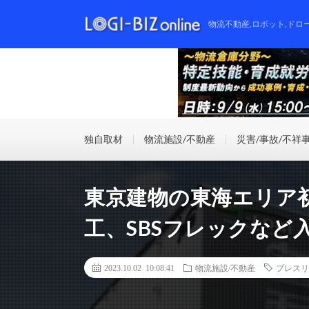
物流不動産,ロボット,ドロ
独自取材
物流施設/不動産
災害/事故/不祥
東京建物の東海エリア
工、SBSフレックなど
2023.10.02 10:08:41
物流施設/不動産
プレスリ