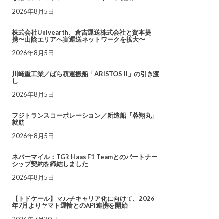
2026年8月5日
株式会社Univearth、倉吉運送株式会社と資本提
携〜山陰エリアへ実運送ネットワークを拡大〜
2026年8月5日
川崎重工業／ばら積運搬船「ARISTOS II」の引き渡
し
2026年8月5日
フジトランスコーポレーション／新造船「蓉翔丸」
就航
2026年8月5日
ネバーマイル：TGR Haas F1 Teamとのパートナー
シップ契約を締結しました
2026年8月5日
【トドケール】マルチキャリア化に向けて、2026
年7月よりヤマト運輸とのAPI連携を開始
2026年7月30日