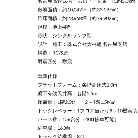
名古屋高速16号一宮線「一宮東」IC約5.3km
敷地面積：約10,042坪（約33,197㎡）
延床面積：約23,868坪（約78,902㎡）
規模：地上4階
形状：シングルランプ型
設計・施工：株式会社大林組 名古屋支店
構造：RC/S造
耐震区分：耐震
倉庫仕様
プラットフォーム：各階高床式1.0m
梁下有効天井高：各階5.5m
床荷重：1階2.0t/㎡ 2～4階1.5t/㎡
ドッグレベラー：1フロア当たり9～10機実装
バース数：158台分（40ft接車可能）
駐車場：163台
トラック待機場：8台