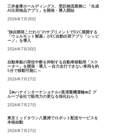
三井倉庫ホールディングス、受託物流業務に 「生成
AI出荷検品アプリ」を開発・導入開始
2026年7月30日
“独自開発こだわり”のサプリメントでD2C展開する
「ウェルモット製薬」がEC自動出荷アプリ「シッピ
ーノ」を導入
2026年7月30日
自動車船の荷役中断を抑制する自動車移動用「スケ
ーター」を開発・導入 ～自力走行できない車両を約
5分で移動可能に～
2026年7月27日
【㈱ハナインターナショナル×星清重機運輸㈱】グ
ループ会社で販売力の更なる強化ねらう
2026年7月27日
東京ミッドタウン八重洲でロボット配送サービスを
本格始動
2026年7月27日