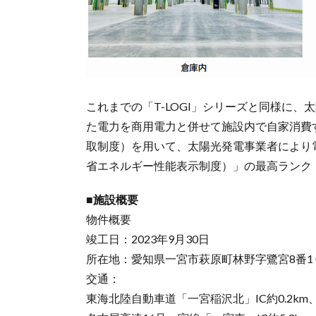
これまでの「T-LOGI」シリーズと同様に
た電力を商用電力と併せて施設内で自家消費す
取制度）を用いて、太陽光発電事業者により電
省エネルギー性能表示制度）」の最高ランク『Z
■施設概要
物件概要
竣工日：2023年9月30日
所在地：愛知県一宮市萩原町林野字鷺宮8番1
交通：
東海北陸自動車道「一宮稲沢北」IC約0.2km、