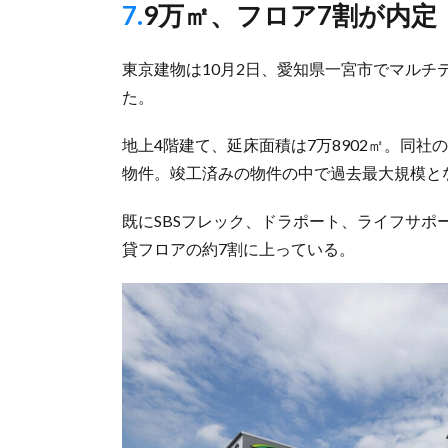
7.9万㎡、フロア7割が内定
東京建物は10月2日、愛知県一宮市でマルチテ
た。
地上4階建て、延床面積は7万8902㎡。同社
物件。竣工済みの物件の中で過去最大規模と
既にSBSフレック、ドラポート、ライフサ
貸フロアの約7割に上っている。