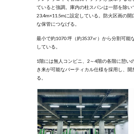
ていると強調。庫内の柱スパンは一部を除いて1～
23.4m×11.5mに設定している。防火区
な保管につなげる。
最小で約1070 坪（約3537㎡）から分割
している。
1階には無人コンビニ、2～4階の各階に憩
き来が可能なバーティカル仕様を採用し、開
る。