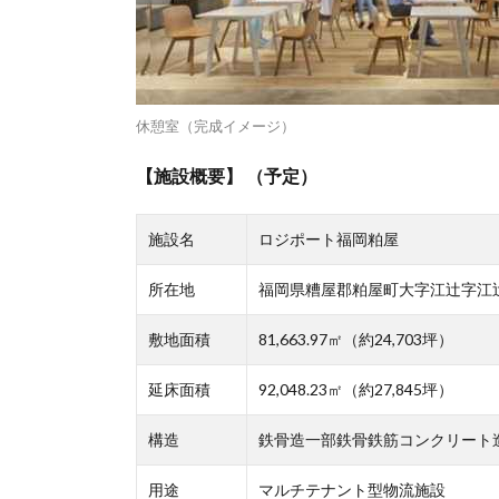
休憩室（完成イメージ）
【施設概要】 （予定）
施設名
ロジポート福岡粕屋
所在地
福岡県糟屋郡粕屋町大字江辻字江辻
敷地面積
81,663.97㎡（約24,703坪）
延床面積
92,048.23㎡（約27,845坪）
構造
鉄骨造一部鉄骨鉄筋コンクリート
用途
マルチテナント型物流施設