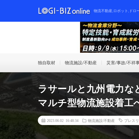
物流不動産,ロボット,ドロ
独自取材
物流施設/不動産
災害/事故/不祥
ラサールと九州電力など
マルチ型物流施設着工
2023.06.02 16:48:34
物流施設/不動産
プレスリ