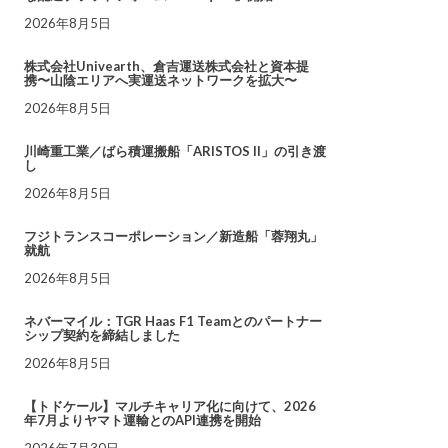
2026年8月5日
株式会社Univearth、倉吉運送株式会社と資本提
携〜山陰エリアへ実運送ネットワークを拡大〜
2026年8月5日
川崎重工業／ばら積運搬船「ARISTOS II」の引き渡
し
2026年8月5日
フジトランスコーポレーション／新造船「蓉翔丸」
就航
2026年8月5日
ネバーマイル：TGR Haas F1 Teamとのパートナー
シップ契約を締結しました
2026年8月5日
【トドケール】マルチキャリア化に向けて、2026
年7月よりヤマト運輸とのAPI連携を開始
2026年7月30日