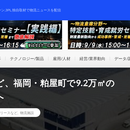
ーン,3PL,独自取材で物流ニュースを配信
事
テクノロジー/製品
雇用/人材
経営/業界動向
データ/
、福岡・粕屋町で9.2万㎡の
へ
リースなど
,
物流施設