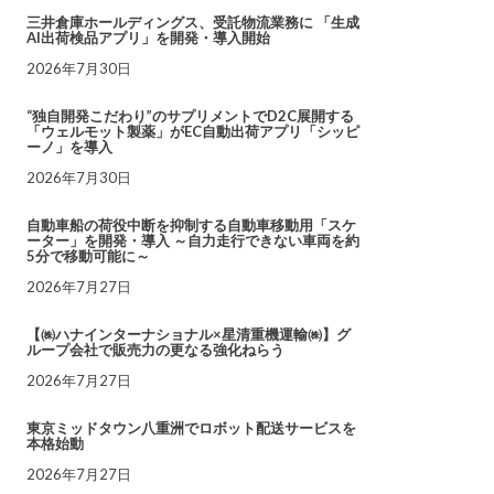
三井倉庫ホールディングス、受託物流業務に 「生成
AI出荷検品アプリ」を開発・導入開始
2026年7月30日
“独自開発こだわり”のサプリメントでD2C展開する
「ウェルモット製薬」がEC自動出荷アプリ「シッピ
ーノ」を導入
2026年7月30日
自動車船の荷役中断を抑制する自動車移動用「スケ
ーター」を開発・導入 ～自力走行できない車両を約
5分で移動可能に～
2026年7月27日
【㈱ハナインターナショナル×星清重機運輸㈱】グ
ループ会社で販売力の更なる強化ねらう
2026年7月27日
東京ミッドタウン八重洲でロボット配送サービスを
本格始動
2026年7月27日