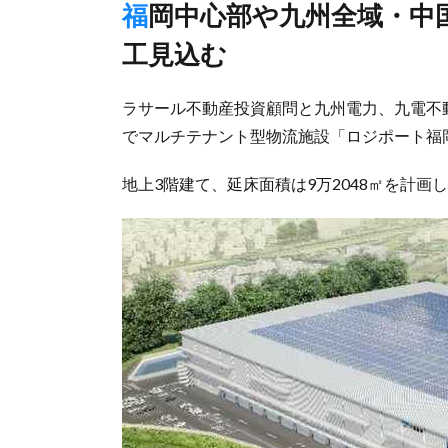
福岡中心部や九州全域・中国地方への配送拠点に、24年8月竣
工見込む
ラサール不動産投資顧問と九州電力、九電不
でマルチテナント型物流施設「ロジポート福
地上3階建て、延床面積は9万2048㎡を計画