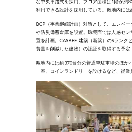
な中央車路式を採用。フロア面積は1階が約820
利用できる設計を採用している。敷地内には
BCP（事業継続計画）対策として、エレベー
や防災備蓄倉庫を設置。環境面では人感セン
置を計画。CASBEE-建築（新築）のSランクと
費量を削減した建物）の認証を取得する予定
敷地内には約370台分の普通車駐車場のほ
ー室、コインランドリーを設けるなど、従業