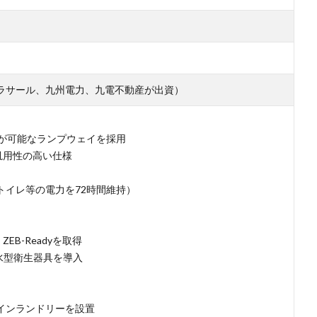
ラサール、九州電力、九電不動産が出資）
れが可能なランプウェイを採用
汎用性の高い仕様
トイレ等の電力を72時間維持）
EB-Readyを取得
水型衛生器具を導入
インランドリーを設置