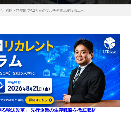
ど、福岡・粕屋町で9.2万㎡のマルチ型物流施設着工へ
来を創る輸送改革」 先行企業の生存戦略を徹底取材