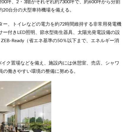
0坪、2・3階がそれぞれ約7300坪で、約600坪から分割
約20台分の大型車待機場を備える。
ター、トイレなどの電力を約72時間維持する非常用発電機
サー付きLED照明、節水型衛生器具、太陽光発電設備の設
ZEB-Ready（省エネ基準の50％以下まで、エネルギー消
かバイク置場などを備え、施設内には休憩室、売店、シャワ
員の働きやすい環境の整備に努める。