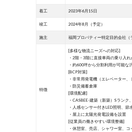
着工
2023年6月15日
竣工
2024年8月（予定）
施主
福岡プロパティー特定目的会社（
[多様な物流ニーズへの対応]
・2階・3階に直接車両の乗り入
・約600坪から分割利用が可能な
[BCP対策]
・非常用発電機（エレベーター、
・防災備蓄倉庫
特徴
[環境配慮]
・CASBEE-建築（新築）Sランク、Z
・人感センサー付きLED照明、節
・屋上に太陽光発電設備を設置
[従業員の働きやすい環境整備]
・休憩室、売店、シャワー室、コ