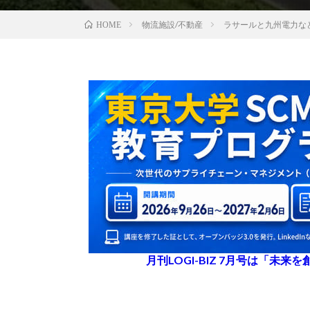
物流施設/不動産
ラサールと九州電力な
HOME
月刊LOGI-BIZ 7月号は「未